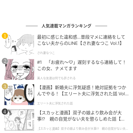
人気連載マンガランキング
最初に感じた違和感…普段マメに連絡をして
こない夫からのLINE【され妻なつこ Vol.1】
され妻なつこ
#1 「お疲れ〜♡」遅刻するなら連絡して！
この女、ナメてます
美人な友達は何でも許される
【漫画】新婚夫に浮気疑惑！絶対証拠をつか
んでやる！【エリート夫に浮気された話 Vol.
1】
エリート夫に浮気された話
【スカッと漫画】双子の娘より飲み会が大
事!? 親の自覚がない夫を懲らしめた話【第1
話】
【スカッと漫画】双子の娘より飲み会が大事!? 親の自覚がない夫を
懲らしめた話