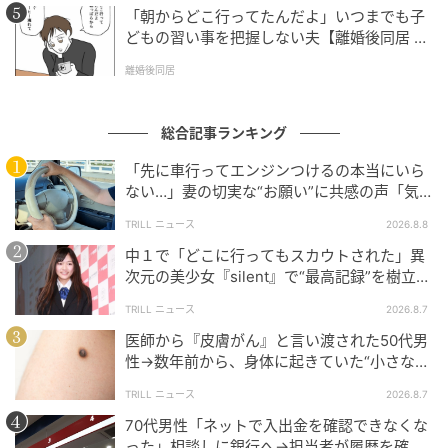
「朝からどこ行ってたんだよ」いつまでも子
どもの習い事を把握しない夫【離婚後同居 Vo
l.1】
離婚後同居
総合記事ランキング
「先に車行ってエンジンつけるの本当にいら
ない…」妻の切実な“お願い”に共感の声「気
づかないんですよね…」
TRILL ニュース
2026.8.8
中１で「どこに行ってもスカウトされた」異
次元の美少女『silent』で“最高記録”を樹立し
た「反則級」の【トップ女優】
TRILL ニュース
2026.8.7
医師から『皮膚がん』と言い渡された50代男
性→数年前から、身体に起きていた“小さな異
変”に「あのとき受診していれば…」
TRILL ニュース
2026.8.7
70代男性「ネットで入出金を確認できなくな
った」相談しに銀行へ→担当者が履歴を確認