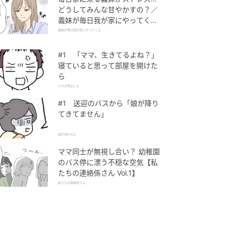
どうしてみんな甘やかすの？／
義妹が毎日我が家にやってくる
（1）【義父母がシンドイんで
義妹が毎日我が家にやってくる
す！ まんが】
#1 「ママ、生きてるよね？」
寝ていると思って部屋を開けた
ら
ママが家出した
#1 送迎のバスから「娘が降り
てきてません」
娘が拐われた
ママ同士が無視し合い？ 幼稚園
のバス停に漂う不穏な空気【私
たちの連絡係さん Vol.1】
私たちの連絡係さん