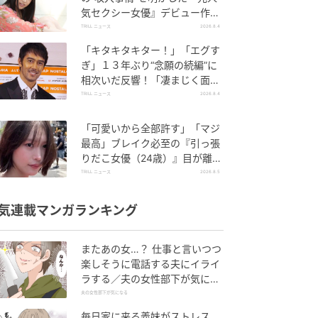
気セクシー女優』デビュー作
が“１０万本”を記録した逸材
TRILL ニュース
2026.8.4
「キタキタキター！」「エグす
ぎ」１３年ぶり“念願の続編”に
相次いだ反響！「凄まじく面白
い」“賞 総なめ”『伝説級ドラ
TRILL ニュース
2026.8.4
マ』
「可愛いから全部許す」「マジ
最高」ブレイク必至の『引っ張
りだこ女優（24歳）』目が離せ
ない“圧巻ショット”に「か、か
TRILL ニュース
2026.8.5
わいい」
気連載マンガランキング
またあの女…？ 仕事と言いつつ
楽しそうに電話する夫にイライ
ラする／夫の女性部下が気にな
る（1）【夫婦の危機 まんが】
夫の女性部下が気になる
毎日家に来る義妹がストレス…