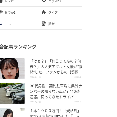
レシピ
どうぶつ
おでかけ
クイズ
占い
診断
合記事ランキング
「はぁ？」「何言ってんの？何
様？」大人気アダルト女優が“激
怒”した、ファンからの【質問】
とは
TRILL ニュース
2026.8.5
30代男性「契約駐車場に県外ナ
ンバーの知らない車が」110番
通報。戻ってきたドライバー
の“言い分”に「口論になった」
TRILL ニュース
2026.8.5
１本１０００万円！「規格外」
の“収入事情”を明かした『元人