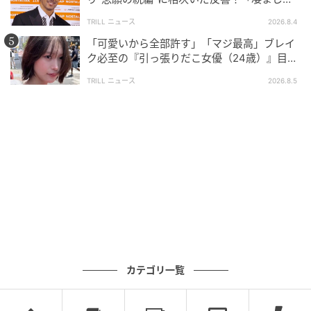
面白い」“賞 総なめ”『伝説級ドラマ』
TRILL ニュース
2026.8.4
「可愛いから全部許す」「マジ最高」ブレイ
ク必至の『引っ張りだこ女優（24歳）』目が
離せない“圧巻ショット”に「か、かわいい」
TRILL ニュース
2026.8.5
ブログ：ツムママ（
ツムママは静かに暮らしたい
）
カテゴリ一覧
#22 絶対に行くから！