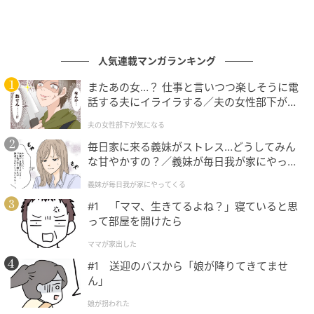
人気連載マンガランキング
またあの女…？ 仕事と言いつつ楽しそうに電
話する夫にイライラする／夫の女性部下が気
になる（1）【夫婦の危機 まんが】
夫の女性部下が気になる
毎日家に来る義妹がストレス…どうしてみん
な甘やかすの？／義妹が毎日我が家にやって
くる（1）【義父母がシンドイんです！ まん
義妹が毎日我が家にやってくる
が】
#1 「ママ、生きてるよね？」寝ていると思
って部屋を開けたら
ママが家出した
#1 送迎のバスから「娘が降りてきてませ
ん」
娘が拐われた