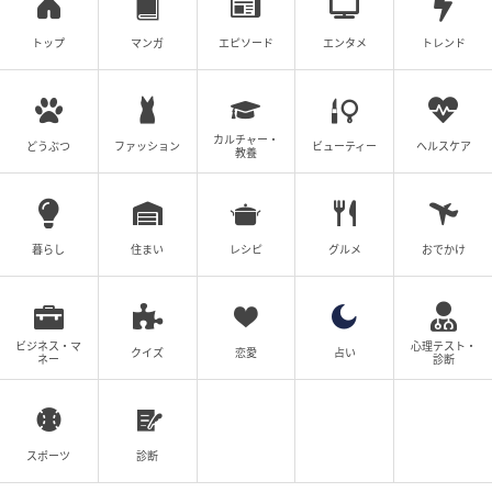
次の話を読む
トップ
マンガ
エピソード
エンタメ
トレンド
前の話
第22話
カルチャー・
どうぶつ
ファッション
ビューティー
ヘルスケア
あの日、私はいじめの犯人にされた
教養
ツムママ
全話一覧を見る
暮らし
住まい
レシピ
グルメ
おでかけ
クリエイター情報
ツムママ
ビジネス・マ
心理テスト・
夫と子供と暮らしながら、主に対人トラブルなど実
クイズ
恋愛
占い
ネー
診断
体験をもとに漫画を描き、ブログで発信していま
す。
作品をもっとみる
スポーツ
診断