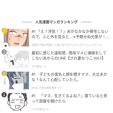
人気連載マンガランキング
#1 「え？浮気！？」夫がなかなか帰宅しない
ので、ふと外を見ると…→予期せぬ光景が！
｜旦那の不倫が発覚して頭に来たのでメチャ
旦那の不倫が発覚して頭に来たのでメチャクチャにしてやった
クチャにしてやった
最初に感じた違和感…普段マメに連絡をして
こない夫からのLINE【され妻なつこ Vol.1】
され妻なつこ
#1 子どもの実名と顔を晒すママ、大丈夫か
な？なんて心配していたら。
SNSに子供の顔を晒すママ
#1 「ママ、生きてるよね？」寝ていると思
って部屋を開けたら
ママが家出した