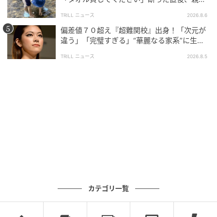
大声で放った一言に絶句
TRILL ニュース
2026.8.6
朝食にたい焼きってどうなん？
ミワカモ
偏差値７０超え『超難関校』出身！「次元が
違う」「完璧すぎる」“華麗なる家系”に生ま
全話一覧を見る
れた【規格外の逸材】
TRILL ニュース
2026.8.5
クリエイター情報
ミワカモ
1991年生まれ。関西在住の元パティシエ。 昔から絵
を描くのが好きで、子どもが生まれてから育児絵日
記を始めました。面白かったこと、印象に残ったこ
となどを漫画にし、発信中！好きな食べ物は、のり
塩のポテチ。
作品をもっとみる
カテゴリ一覧
の記事をもっとみる