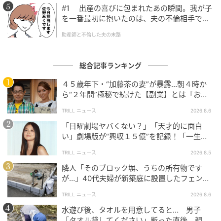
#1 出産の喜びに包まれたあの瞬間。我が子
を一番最初に抱いたのは、夫の不倫相手でし
た。
助産師と不倫した夫の末路
総合記事ランキング
４５歳年下・“加藤茶の妻”が暴露…朝４時か
ら“２年間”極秘で続けた【副業】とは「お金
を稼ぐのって大変」
TRILL ニュース
2026.8.6
ブログ：ミワカモ（
ミワカモのそれありかも
）
「日曜劇場ヤバくない？」「天才的に面白
い」劇場版が“興収１５億”を記録！「一生言
い続ける」放送後も続く“切望の声”
TRILL ニュース
2026.8.5
#23 定期的に息抜きは必要よ
隣人「そのブロック塀、うちの所有物です
が…」40代夫婦が新築庭に設置したフェン
ス、直後に迫られた"顛末"
次の話を読む
前の話
TRILL ニュース
2026.8.6
第23話
水遊び後、タオルを用意してると… 男子
「タオル貸してください」断った直後、親が