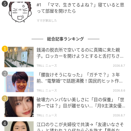
#1 「ママ、生きてるよね？」寝ていると思
って部屋を開けたら
ママが家出した
総合記事ランキング
銭湯の脱衣所で空いてるのに真隣に来た親
子。ロッカーを開けようとすると舌打ちさ
れ…→直後、娘の放った“純粋な一言”に「心の
TRILL ニュース
2026.8.7
中で拍手」
「腰抜けそうになった」「ガチで？」３年
前、“電撃婚”で話題沸騰！国民的ヒット作
『逃げ恥』で異彩放った【国宝級イケメン】
TRILL ニュース
2026.8.6
破壊力ハンパない美しさに「目の保養」「世
界一では？」目が離せない…『月9主演女優
（34歳）』“極上”美ショットがすごい
TRILL ニュース
2026.8.7
江口のりこが夫婦役で共演→「友達いなさそ
う」と誘われ２０代から心を許す【意外な親