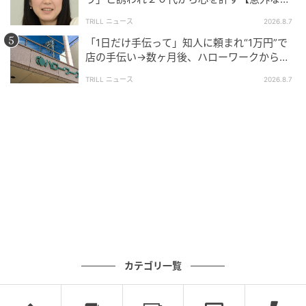
友芸人】とは？
TRILL ニュース
2026.8.7
「1日だけ手伝って」知人に頼まれ“1万円”で
店の手伝い→数ヶ月後、ハローワークから届
いた電話に50代女性が“青ざめたワケ”
TRILL ニュース
2026.8.7
カテゴリ一覧