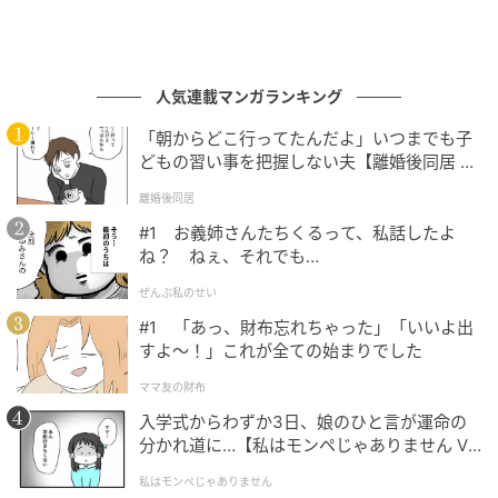
人気連載マンガランキング
「朝からどこ行ってたんだよ」いつまでも子
どもの習い事を把握しない夫【離婚後同居 Vo
l.1】
離婚後同居
#1 お義姉さんたちくるって、私話したよ
ね？ ねぇ、それでも…
ぜんぶ私のせい
#1 「あっ、財布忘れちゃった」「いいよ出
すよ〜！」これが全ての始まりでした
ママ友の財布
入学式からわずか3日、娘のひと言が運命の
分かれ道に…【私はモンペじゃありません Vo
l.1】
私はモンペじゃありません