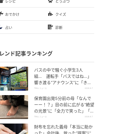
レシピ
どうぶつ
おでかけ
クイズ
占い
診断
レンド記事ランキング
バスの中で騒ぐ小学生3人
組… 運転手「バスではね…」
響き渡る“アナウンス”に「きっ
といい経験になった」
TRILL ニュース
2026.8.7
保育園出発5分前の母「なんで
ーー！？」目の前に広がる“絶望
の光景”に「全力で笑った」「本
当にお疲れさまです」
TRILL ニュース
2026.8.7
財布を忘れた義母「本当に助か
った」会計後、放った“提案”に