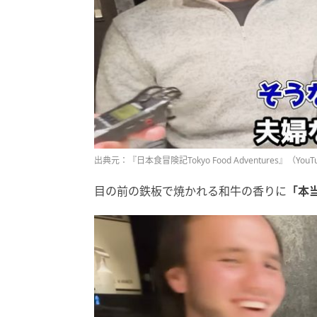
出典元：『日本食冒険記Tokyo Food Adventures』（YouT
目の前の鉄板で焼かれる和牛の香りに
「本