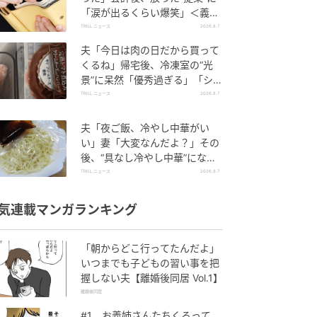
「涙が出るくらい爆笑」＜義母
エピソード2選＞
TRILL ニュース
2026.8.7
夫「今日は肉の日だから買って
くるね」帰宅後、冷凍室の“光
景”に呆然「優秀過ぎる」「シゴ
デキすぎ」
TRILL ニュース
2026.8.7
夫「夜ご飯、冷やし中華がい
い」妻「大変なんだよ？」その
後、“具なし冷やし中華”になっ
たワケ
TRILL ニュース
2026.8.7
気連載マンガランキング
「朝からどこ行ってたんだよ」
いつまでも子どもの習い事を把
握しない夫【離婚後同居 Vol.1】
離婚後同居
#1 お義姉さんたちくるって、