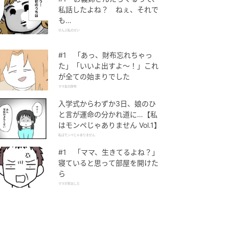
私話したよね？ ねぇ、それで
も…
ぜんぶ私のせい
#1 「あっ、財布忘れちゃっ
た」「いいよ出すよ〜！」これ
が全ての始まりでした
ママ友の財布
入学式からわずか3日、娘のひ
と言が運命の分かれ道に…【私
はモンペじゃありません Vol.1】
私はモンペじゃありません
#1 「ママ、生きてるよね？」
寝ていると思って部屋を開けた
ら
ママが家出した