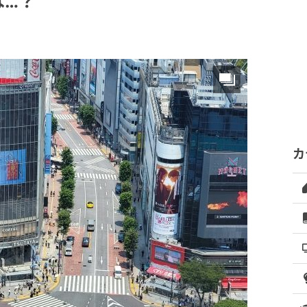
は…？
カ