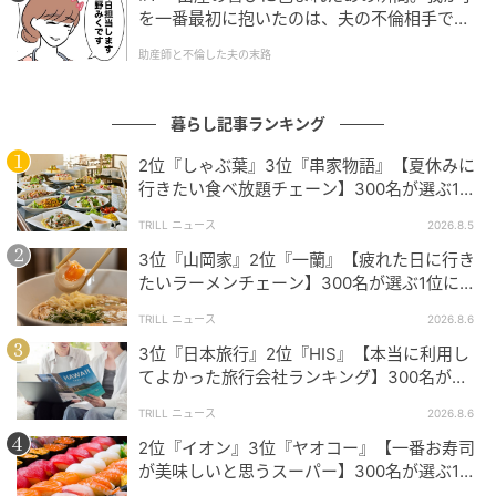
を一番最初に抱いたのは、夫の不倫相手でし
た。
助産師と不倫した夫の末路
写真や動画の色味が自然で再現性が高く、誰でも簡単にきれい
に撮影できる点に魅力を感じたため。また、夜間撮影や動画性
能も優れており、日常から特別なシーンまで幅広く高画質で残
暮らし記事ランキング
せる点が良いと思った。（35歳/女性）
2位『しゃぶ葉』3位『串家物語』【夏休みに
行きたい食べ放題チェーン】300名が選ぶ1位
に「満足度が高い」「大人まで楽しめる」
TRILL ニュース
2026.8.5
ピントが合いやすく、操作が簡単。ほかには、写真を撮る際に
3位『山岡家』2位『一蘭』【疲れた日に行き
「暖かさ」や「冷たさ」などが選択できなおかつ、人の肌はあ
たいラーメンチェーン】300名が選ぶ1位に
まり色が変わりすぎないようになっていたりと簡単に加工がで
「体に染みわたる」「満足感と元気をもらえ
きる。またアップルウォッチなどによる撮影もできることなど
TRILL ニュース
2026.8.6
る」
も挙げられる。（22歳/男性）
3位『日本旅行』2位『HIS』【本当に利用し
てよかった旅行会社ランキング】300名が選
ぶ1位に「選択肢が多い」「相談しやすい」
TRILL ニュース
2026.8.6
Proシリーズの3眼カメラを利用してきていますが、趣味の風景
2位『イオン』3位『ヤオコー』【一番お寿司
写真や模型の撮影など大きな被写体から小さな被写体まで綺麗
が美味しいと思うスーパー】300名が選ぶ1位
に「本格的な美味しさ」「食べ応えがある」