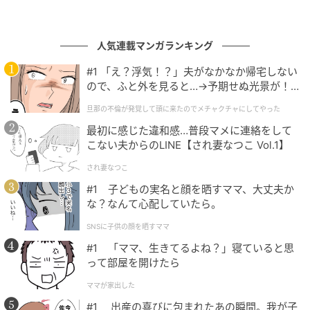
やかで自然な写真が撮影できます。特別な設定をしなくても、
シャッターを押すだけでプロのような仕上がりになるのが嬉し
いですね。消しゴムマジックなどの編集機能も充実しており、
人気連載マンガランキング
思い出をより美しく残したい方に心からおすすめできる一台で
#1 「え？浮気！？」夫がなかなか帰宅しない
す。（58歳/男性）
ので、ふと外を見ると…→予期せぬ光景が！
｜旦那の不倫が発覚して頭に来たのでメチャ
旦那の不倫が発覚して頭に来たのでメチャクチャにしてやった
クチャにしてやった
最初に感じた違和感…普段マメに連絡をして
第1位：アップル（193票）
こない夫からのLINE【され妻なつこ Vol.1】
され妻なつこ
そして堂々の第1位は「
アップル
」。
#1 子どもの実名と顔を晒すママ、大丈夫か
な？なんて心配していたら。
なんと193票と圧倒的な支持を集めました。iPhoneの
カメラは「画質がとにかく綺麗」「自然な色味」「新
SNSに子供の顔を晒すママ
作が出るたびにカメラ機能も進化」といった声が多
#1 「ママ、生きてるよね？」寝ていると思
数。「一眼レフもいらないくらいになった」「Proシリ
って部屋を開けたら
ーズは3眼カメラも魅力」「拡大しても鮮明」など、幅
ママが家出した
広い年齢層から絶賛コメントが寄せられています。
#1 出産の喜びに包まれたあの瞬間。我が子