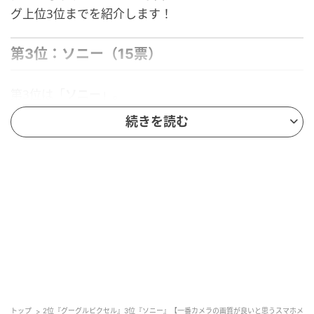
グ上位3位までを紹介します！
第3位：ソニー（15票）
第3位は「
ソニー
」。
続きを読む
長年カメラや映像機器で培った技術力がスマートフォ
ンにも反映されています。ユーザーからは「一眼レフ
カメラの技術を応用したレンズやセンサーが優秀」
「液晶が綺麗」「細部まで高精細に撮影できる」とい
った声が集まりました。日常使いから本格的な撮影ま
で、ソニーユーザーのこだわりが光ります。
センサー技術が高いため、細部までを鮮明に撮影することがで
きるから。（25歳/男性）
トップ
2位『グーグルピクセル』3位『ソニー』【一番カメラの画質が良いと思うスマホメ