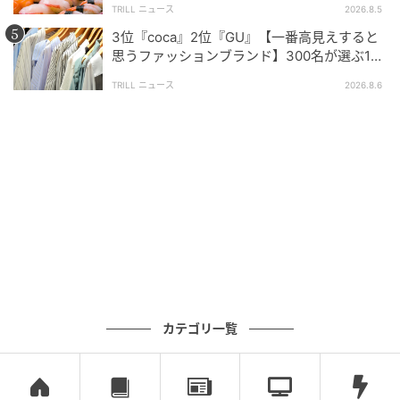
に撮影できており満足しています。（42歳/男性）
TRILL ニュース
2026.8.5
3位『coca』2位『GU』【一番高見えすると
思うファッションブランド】300名が選ぶ1位
今回のアンケートではスマホのカメラ画質に関して、
に「生地がしっかり」「誰が着ても大人綺
TRILL ニュース
2026.8.6
「アップル」が圧倒的な支持を集める結果となりまし
麗」
た。グーグルピクセルやソニーも独自の強みが際立っ
ており、カメラにこだわる方々の”本音”がたっぷり詰ま
ったランキングでした。スマホ選びで迷っている方
は、実際の利用者の声を参考に、新しい1台を見つけて
みてはいかがでしょうか。
調査方法：インターネットサービスによる任意回答
（自由回答式）
調査実施日：2026年4月8日
カテゴリ一覧
調査対象：全国10代〜60代の男女
有効回答数：300名
※記事内の情報は執筆時点の内容です。