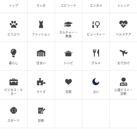
※本記事は自社で募集したアンケートの回答結果をも
トップ
マンガ
エピソード
エンタメ
トレンド
とにAIが本文を作成しておりますが、社内確認の後公
開を行っています。
※本記事は、自社で募集したアンケートの回答者300名
カルチャー・
どうぶつ
ファッション
ビューティー
ヘルスケア
教養
の意見を集計した結果に基づき制作しています。社会
全体の意見を代表、あるいは断定するものではないこ
とを、あらかじめご了承ください。
暮らし
住まい
レシピ
グルメ
おでかけ
次の記事
#1 夫の「元不倫相手」から、１通の手紙が
届きました。
ビジネス・マ
心理テスト・
クイズ
恋愛
占い
ネー
診断
の記事をもっとみる
スポーツ
診断