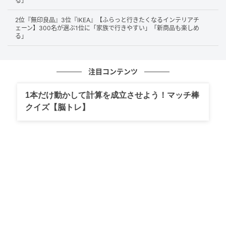
る」
AIによる画像補正や夜景モード、鮮やかな色味などが
評価されています。「画素数が他のメーカーのより鮮
2位『無印良品』3位『IKEA』【ふらっと行きたくなるインテリアチ
やかさが格段に良い」「暗闇でもぼやけることなく綺
ェーン】300名が選ぶ1位に「家族で行きやすい」「新商品も楽しめ
る」
麗に撮影できる」といったコメントも上がっており、
写真好きから日常使いまで高支持率を獲得しました。
注目コンテンツ
1本だけ動かして計算を成立させよう！マッチ棒
描写の鮮やかさが格段に良いと感じています。カメラ撮影が楽
クイズ【脳トレ】
しく感じています。（40歳/男性）
AI補正機能が優れており、夜景モードがとても優秀。ズームし
てもきれいに撮影でき、撮影後の編集(消しゴムマジック等)も
機能的で使いやすいため（19歳/その他）
高度な画像処理技術によって、暗い場所や逆光でも驚くほど鮮