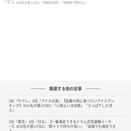
ーカー】300名が選ぶ1位に「色味が自然」「高画質で残せる」
元々カメラを作っているメーカーなので、ブレにくかったり、
一眼レフのような立体感ある写真が撮れるからです。（48歳/
女性）
一眼レフカメラの技術を応用したレンズやセンサーが優秀。自
然な色味と精細な描写に優れ、瞳オートフォーカスなど動体撮
影にも強い。プロのような本格的な写真が手軽に撮れる。（62
歳/男性）
関連する他の記事
第2位：グーグルピクセル（50票）
2位『サクレ』3位『アイスの実』【猛暑の夜に食べたいアイスラン
キング】300名が選ぶ1位に「心地よい冷涼感」「さっぱりした甘
さ」
第2位は「
グーグルピクセル
」。
2位『東芝』3位『日立』【一番満足できるドラム式洗濯機メーカ
ー】300名が選ぶ1位に「断トツで持ちが良い」「高価でも満足でき