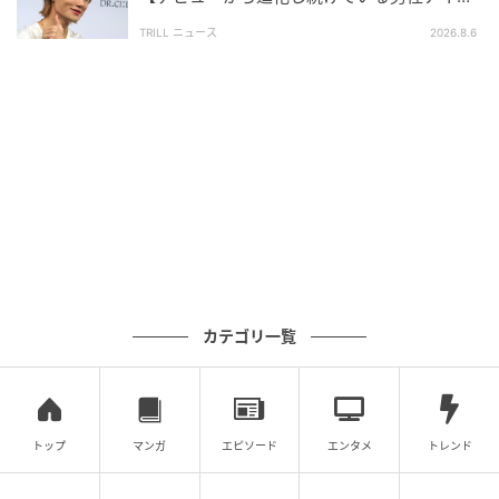
ルグループ】1位に「それぞれが個性を発揮」
※コメントは原文ママ
TRILL ニュース
2026.8.6
※本記事は自社で募集したアンケートの回答結果をも
とにAIが本文を作成しておりますが、社内確認の後公
開を行っています。
調査方法：インターネットサービスによる任意回答
（自由回答式）
調査実施日：2026年4月10日〜4月11日
調査対象：全国10代〜60代
有効回答数：300名
次の記事
カテゴリ一覧
＃1 夫「保育園に受かるなんて普通っしょ」
全く話を聞いていない無自覚夫を捨てるまで
のお話
トップ
マンガ
エピソード
エンタメ
トレンド
の記事をもっとみる