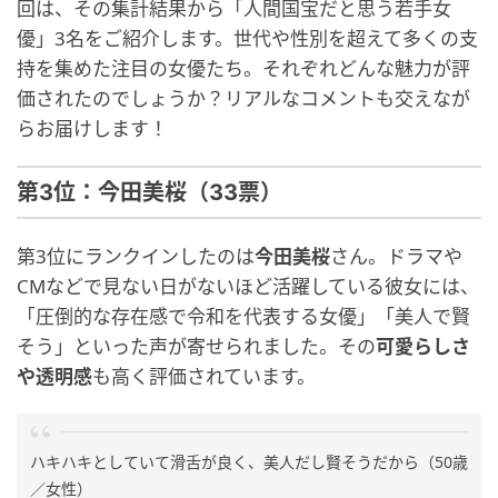
回は、その集計結果から「人間国宝だと思う若手女
優」3名をご紹介します。世代や性別を超えて多くの支
持を集めた注目の女優たち。それぞれどんな魅力が評
価されたのでしょうか？リアルなコメントも交えなが
らお届けします！
第3位：今田美桜（33票）
第3位にランクインしたのは
今田美桜
さん。ドラマや
CMなどで見ない日がないほど活躍している彼女には、
「圧倒的な存在感で令和を代表する女優」「美人で賢
そう」といった声が寄せられました。その
可愛らしさ
や透明感
も高く評価されています。
ハキハキとしていて滑舌が良く、美人だし賢そうだから（50歳
／女性）