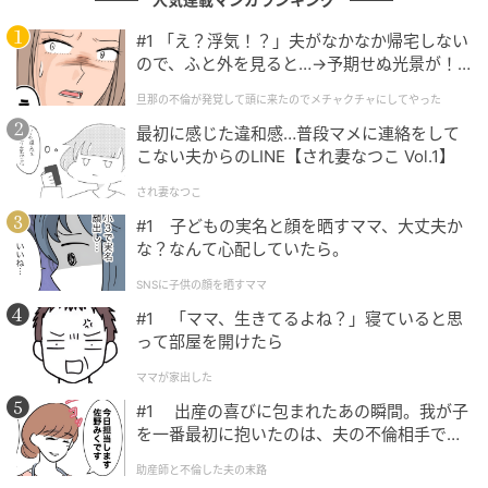
がある」など、その清楚な雰囲気と確かな演技力への
#1 「え？浮気！？」夫がなかなか帰宅しない
支持が多数寄せられています。
幅広い世代から“正統
ので、ふと外を見ると…→予期せぬ光景が！
派”として高い評価
を受けていることもうかがえます。
｜旦那の不倫が発覚して頭に来たのでメチャ
旦那の不倫が発覚して頭に来たのでメチャクチャにしてやった
クチャにしてやった
最初に感じた違和感…普段マメに連絡をして
こない夫からのLINE【され妻なつこ Vol.1】
時代劇からコメディまでこなす柔軟性と、見る人を一瞬で引き
込む圧倒的な透明感と華を兼ね備えていると思うから。（30歳
され妻なつこ
／女性）
#1 子どもの実名と顔を晒すママ、大丈夫か
な？なんて心配していたら。
SNSに子供の顔を晒すママ
喜怒哀楽の表現が魅力的で分かりやすくて、かわいい表情があ
#1 「ママ、生きてるよね？」寝ていると思
るから。（31歳／男性）
って部屋を開けたら
ママが家出した
#1 出産の喜びに包まれたあの瞬間。我が子
透明感あふれる正統派の美しさはもちろんのこと、年齢を重ね
を一番最初に抱いたのは、夫の不倫相手でし
た。
るごとに増していく演技の深みに驚かされます。（49歳／男
助産師と不倫した夫の末路
性）