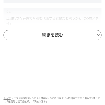
圧倒的な存在感で令和を代表する女優だと思うから（55歳／男
性）
続きを読む
繊細な表現力や雰囲気などが研ぎ澄まされているから（35歳／
女性）
第2位：橋本環奈（38票）
トップ
2位『橋本環奈』3位『今田美桜』300名が選ぶ【人間国宝だと思う若手女優】1位
に「圧倒的な透明感と華」「演技の深み」