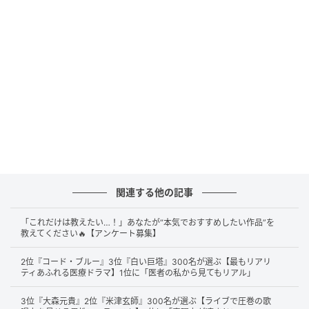
表参道ヒルズクリスマスツリー点灯式 橋本環奈(C)SANKEI
続いて第2位となったのは
橋本環奈
さんです。「可愛い
関連する他の記事
役から、ワイルドな役までこなせる」「なんでも出来
て本当に凄い」と絶賛する声や、「頭の回転も早い」
「これだけは教えたい…！」あなたが“本気でおすすめしたい作品”を
教えてください🔥【アンケート募集】
というコメントもありました。そのビジュアルだけで
なく、
多彩な役柄への対応力
にも注目が集まっていま
2位『コード・ブルー』3位『白い巨塔』300名が選ぶ【最もリアリ
ティあふれる医療ドラマ】1位に「医者の私から見てもリアル」
す。
3位『大森元貴』2位『米津玄師』300名が選ぶ【ライブで圧巻の歌