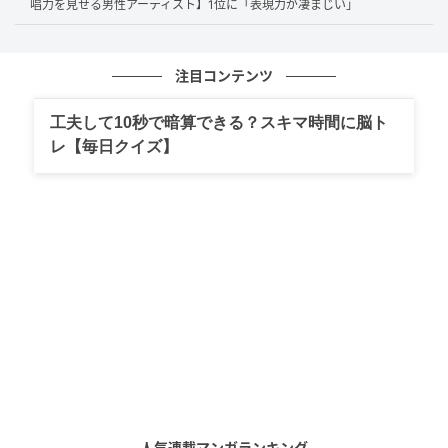
唱力を見せる男性アーティスト】1位に「表現力が凄まじい」
可愛い役から、ワイルドな役までこなせるから。（62歳／男
性）
注目コンテンツ
工夫して10秒で暗算できる？スキマ時間に脳ト
国宝級に可愛い上に気持ちも強そうで頭の回転も早い（54歳／
レ【毎日クイズ】
女性）
圧倒的なビジュアルの魅力と、親しみやすさ・表現力のバラン
スが優れているから。（30歳／女性）
第1位：浜辺美波（51票）
堂々の1位に輝いたのは
浜辺美波
さんでした。「透明感
と演技力の両立」「若手で一番着物が似合っていて品
人気連載マンガランキング