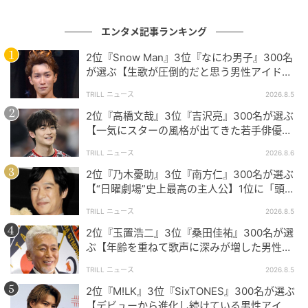
エンタメ記事ランキング
国宝級の実力派女優たち
2位『Snow Man』3位『なにわ男子』300名
が選ぶ【生歌が圧倒的だと思う男性アイドル
グループ】1位に「音源を超える迫力」
今回ご紹介した3名はいずれも、多方面から「人間国宝
TRILL ニュース
2026.8.5
級」と称される理由を持つ実力派ばかりでした。それ
2位『高橋文哉』3位『吉沢亮』300名が選ぶ
【一気にスターの風格が出てきた若手俳優】1
ぞれ異なる個性や魅力がありますが、多くの方々から
位に「どんどんと魅力が高まっている」
熱い支持を集めていることは共通しています。今後も
TRILL ニュース
2026.8.6
彼女たちの活躍から目が離せませんね！
2位『乃木憂助』3位『南方仁』300名が選ぶ
【“日曜劇場”史上最高の主人公】1位に「頭
脳・度胸・執念のバランスが絶妙」
TRILL ニュース
2026.8.5
※本記事は、自社で募集したアンケートの回答者300名
2位『玉置浩二』3位『桑田佳祐』300名が選
の意見を集計した結果に基づき制作しています。社会
ぶ【年齢を重ねて歌声に深みが増した男性ア
全体の意見を代表、あるいは断定するものではないこ
ーティスト】1位に「大人の色気」
TRILL ニュース
2026.8.5
とを、あらかじめご了承ください。
2位『M!LK』3位『SixTONES』300名が選ぶ
※記事内の情報は執筆時点の内容です。
【デビューから進化し続けている男性アイド