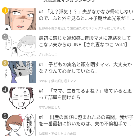
#1 「え？浮気！？」夫がなかなか帰宅しない
ので、ふと外を見ると…→予期せぬ光景が！
この方はドラマより映画が映える素敵な女優さん。ミステリア
｜旦那の不倫が発覚して頭に来たのでメチャ
スで色気もあり、若いのに大人っぽくて演技も上手い。この方
旦那の不倫が発覚して頭に来たのでメチャクチャにしてやった
クチャにしてやった
しか考えられないです。（36歳／女性）
最初に感じた違和感…普段マメに連絡をして
こない夫からのLINE【され妻なつこ Vol.1】
され妻なつこ
ただそこに立ってるだけで絵になる女優だと思うから（27歳／
#1 子どもの実名と顔を晒すママ、大丈夫か
男性）
な？なんて心配していたら。
SNSに子供の顔を晒すママ
#1 「ママ、生きてるよね？」寝ていると思
地上波での放送が難しいディープな役が上手いから（51歳／男
って部屋を開けたら
性）
ママが家出した
#1 出産の喜びに包まれたあの瞬間。我が子
を一番最初に抱いたのは、夫の不倫相手でし
圧巻の演技力で魅せる若手女優たち
た。
助産師と不倫した夫の末路