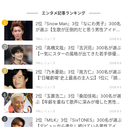
今回は、それぞれ個性豊かな若手女優たちへの熱いコ
エンタメ記事ランキング
メントが集まりました。皆さんもぜひ、大きなスクリ
ーンならではの彼女たちの魅力を体験してみてはいか
2位『Snow Man』3位『なにわ男子』300名
がでしょうか？
が選ぶ【生歌が圧倒的だと思う男性アイドル
グループ】1位に「音源を超える迫力」
TRILL ニュース
2026.8.5
2位『高橋文哉』3位『吉沢亮』300名が選ぶ
※本記事は、自社で募集したアンケートの回答者300名
【一気にスターの風格が出てきた若手俳優】1
の意見を集計した結果に基づき制作しています。社会
位に「どんどんと魅力が高まっている」
全体の意見を代表、あるいは断定するものではないこ
TRILL ニュース
2026.8.6
とを、あらかじめご了承ください。
2位『乃木憂助』3位『南方仁』300名が選ぶ
【“日曜劇場”史上最高の主人公】1位に「頭
脳・度胸・執念のバランスが絶妙」
※記事内の情報は執筆時点の内容です。
TRILL ニュース
2026.8.5
※コメントは原文ママ
2位『玉置浩二』3位『桑田佳祐』300名が選
※本記事は自社で募集したアンケートの回答結果をも
ぶ【年齢を重ねて歌声に深みが増した男性ア
とにAIが本文を作成しておりますが、社内確認の後公
ーティスト】1位に「大人の色気」
TRILL ニュース
2026.8.5
開を行っています。
2位『M!LK』3位『SixTONES』300名が選ぶ
調査方法：インターネットサービスによる任意回答
【デビューから進化し続けている男性アイド