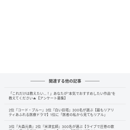
キリンビール御礼発表会に出席した浜辺美波(C)SANKEI
続いて第2位は
浜辺美波
さんです。その透明感あふれる
美しさや繊細な表現力は、多くの人に「映画向き」と
感じさせたようです。どんな役にも自然に溶け込み、
大スクリーンならではの存在感を発揮している点も高
評価でした。
関連する他の記事
「これだけは教えたい…！」あなたが“本気でおすすめしたい作品”を
教えてください🔥【アンケート募集】
静かな存在感が大きな女優でスクリーンでさらに魅力が増幅す
るタイプだと思うから（47歳／男性）
2位『コード・ブルー』3位『白い巨塔』300名が選ぶ【最もリアリ
ティあふれる医療ドラマ】1位に「医者の私から見てもリアル」
3位『大森元貴』2位『米津玄師』300名が選ぶ【ライブで圧巻の歌