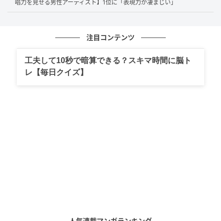
唱力を見せる男性アーティスト】1位に「表現力が凄まじい」
テレビではお茶目で面白いのに映画になるとまるで別人 さす
がプロ（46歳／女性）
注目コンテンツ
工夫して10秒で暗算できる？スキマ時間に脳ト
『君の膵臓をたべたい』では、儚さや切なさが伝わってきて印
レ【毎日クイズ】
象的でした。（67歳／女性）
第1位：河合優実（53票）
堂々の1位となったのは
河合優実
さん！セリフが少なく
ても伝わる圧倒的な存在感や、派手さに頼らないリア
ルな演技力への支持が非常に多かったです。「
ただ立
っているだけでも絵になる」「空気を支配できる
」と
いったコメントもあり、その独特な雰囲気と表現力が
スクリーン映えすると感じている方が多数でした。
人気連載マンガランキング