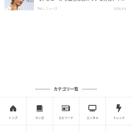
（自由回答式）
ルグループ】1位に「それぞれが個性を発揮」
TRILL ニュース
2026.8.6
調査実施日：2026年4月2日〜3日
調査対象：全国10代〜60代
有効回答数：300名
次の記事
#1 「ママ、生きてるよね？」寝ていると思
って部屋を開けたら
の記事をもっとみる
カテゴリ一覧
トップ
マンガ
エピソード
エンタメ
トレンド