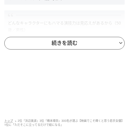
どんなキャラクターにもハマる演技力は見応えがあるから（50
歳／男性）
続きを読む
第2位：浜辺美波（35票）
トップ
2位『浜辺美波』3位『橋本環奈』300名が選ぶ【映画でこそ輝くと思う若手女優】
1位に「ただそこに立ってるだけで絵になる」