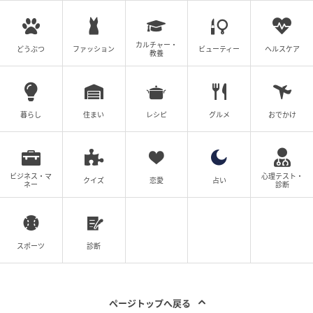
この写真を見て、あっけにとられた方も多いのではな
いでしょうか。お姉さんの旦那さんが、酔って買って
カルチャー・
どうぶつ
ファッション
ビューティー
ヘルスケア
教養
きたという、大量のドーナツ。その数なんと135個、
総額は約67,000円にものぼったそうです。家族4人で
食べるには明らかに多すぎますよね。
暮らし
住まい
レシピ
グルメ
おでかけ
しかも選択した店舗が1個あたり約500円という高級ド
ーナツ店。これには投稿者さんのお姉さんも、驚きの
あまり笑うしかなかったことでしょう。
ビジネス・マ
心理テスト・
クイズ
恋愛
占い
ネー
診断
それでもすぐにドーナツの写真を撮って妹にLINEで送
っているあたり、困惑しつつもどこか面白がっている
様子が伝わってきますね。
スポーツ
診断
投稿者さんに詳しいお話を伺ったところ、「画像が送
られてきた瞬間、ギョッとしました。小さな子どもの
ページトップへ戻る
いる姉の4人家族では到底食べられる量ではなかったの