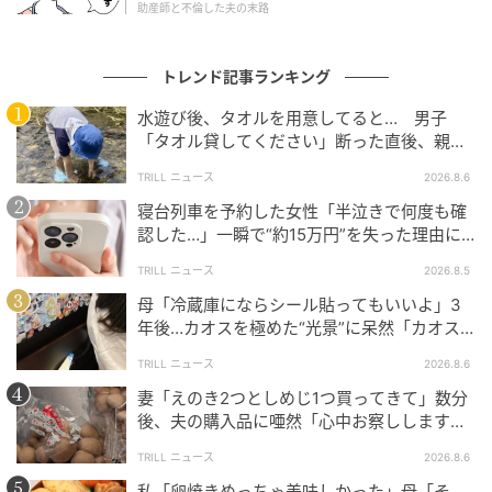
助産師と不倫した夫の末路
いったいどのような内容だったのでしょうか？
トレンド記事ランキング
水遊び後、タオルを用意してると… 男子
英語絵本アドバイザー&絵本講師 平松あざれ
「タオル貸してください」断った直後、親が
（@azalea.violet_ehon）
2026年1月9日
大声で放った一言に絶句
TRILL ニュース
2026.8.6
寝台列車を予約した女性「半泣きで何度も確
姉から驚愕のLINEが…
認した…」一瞬で“約15万円”を失った理由に
「膝から崩れ落ちました」
TRILL ニュース
2026.8.5
母「冷蔵庫にならシール貼ってもいいよ」3
年後…カオスを極めた“光景”に呆然「カオス
は更新され続ける…」
TRILL ニュース
2026.8.6
妻「えのき2つとしめじ1つ買ってきて」数分
後、夫の購入品に唖然「心中お察しします」
＜買い物ミス体験談2選＞
TRILL ニュース
2026.8.6
私「卵焼きめっちゃ美味しかった」母「そ