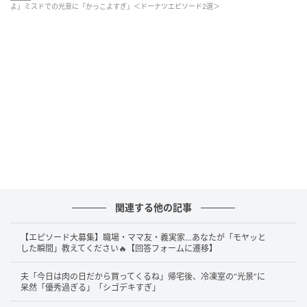
よ」ミスドでの光景に「かっこよすぎ」＜ドーナツエピソード2選＞
関連する他の記事
【エピソード大募集】職場・ママ友・義実家…あなたが「モヤッと
した瞬間」教えてください🔥【回答フォームに遷移】
出典：赤髪おじさんたなか（@tanakadesuga55）さん
夫「今日は肉の日だから買ってくるね」帰宅後、冷凍室の“光景”に
呆然「優秀過ぎる」「シゴデキすぎ」
投稿者さんがミスドの列で耳にしたのは、ドーナツ2個