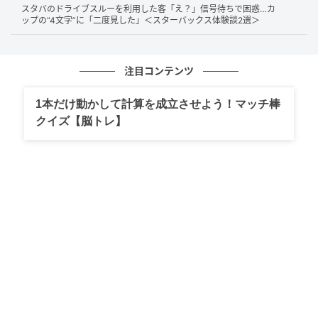
を食べきれないかもしれないことを心配する彼女に、
スタバのドライブスルーを利用した客「え？」信号待ちで困惑…カ
ップの“4文字”に「二度見した」＜スターバックス体験談2選＞
温かく寄り添う彼氏のほっこりな会話でした。
ちょっとした言葉ですが、彼氏の心遣いやさりげない
注目コンテンツ
優しさが伝わってきます。彼氏の一押しで、このカッ
プルは結局4個のドーナツを買うことに。
1本だけ動かして計算を成立させよう！マッチ棒
クイズ【脳トレ】
そして、この会話を耳にした後、まるでカップルに挑
戦するかのようなトーンで、1人で「9個」のドーナツ
を買った投稿者さん。カップルの甘い雰囲気に、大量
の甘いドーナツで全力で対抗している大人の背中が頼
もしすぎます！
もしこのカップルが、1人で食べるために9個ものドー
ナツを買った投稿者さんの存在を知ると、どのような
反応があるのか覗いてみたくなりますね。きっと尊敬
の眼差しを向けられることでしょう。