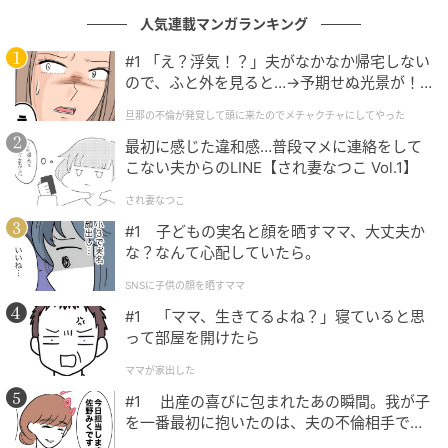
食べきれるかどうか迷いもしない大人の余裕と、カッ
人気連載マンガランキング
プルの会話にほっこりしつつ、ご自身のスタイルを貫
#1 「え？浮気！？」夫がなかなか帰宅しない
く投稿者さん。その堂々とした姿勢に、敬意を抱かず
ので、ふと外を見ると…→予期せぬ光景が！
にはいられないユーザーの声が多数寄せられました。
｜旦那の不倫が発覚して頭に来たのでメチャ
旦那の不倫が発覚して頭に来たのでメチャクチャにしてやった
クチャにしてやった
誰にも気づかれることなく終わった戦い。その静かな
最初に感じた違和感…普段マメに連絡をして
こない夫からのLINE【され妻なつこ Vol.1】
勝利と共に食べるドーナツは、きっと一層美味しく感
じたことでしょう。
され妻なつこ
#1 子どもの実名と顔を晒すママ、大丈夫か
な？なんて心配していたら。
2、姉からのLINEに驚きすぎて思わず爆笑
SNSに子供の顔を晒すママ
#1 「ママ、生きてるよね？」寝ていると思
2026年1月、英語絵本アドバイザー&絵本講師 平松あ
って部屋を開けたら
ざれ（@azalea.violet_ehon）さんが、「姉からの
ママが家出した
LINEに驚愕しすぎて笑うしかない」についてThreads
#1 出産の喜びに包まれたあの瞬間。我が子
に投稿したところ、「おいくらでした？」「夢のよう
を一番最初に抱いたのは、夫の不倫相手でし
な光景」と注目を集めました。
た。