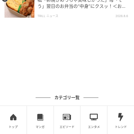
う」翌日のお弁当の“中身”にクスッ！＜お弁
当エピソード2選＞
TRILL ニュース
2026.8.6
カテゴリ一覧
出典：英語絵本アドバイザー&絵本講師 平松あざれ（@azalea.violet_ehon）
トップ
マンガ
エピソード
エンタメ
トレンド
さん