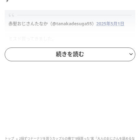
赤髪おじさんたなか（@tanakadesuga55）
2025年5月1日
ミスド買ってきました。
選んでる後ろでカップルが2個ずつの合計4つ買ってました。
彼女が2個も食べれるかなーって言ってたら彼氏が食べきらん
続きを読む
かったら俺が食うよって優しいやり取りしてました。
私は1人で9つ買います。大人のおじさんを舐めるなよ
トップ
2個ずつドーナツを買うカップルの横で“9個買った”客「大人のおじさんを舐めるな