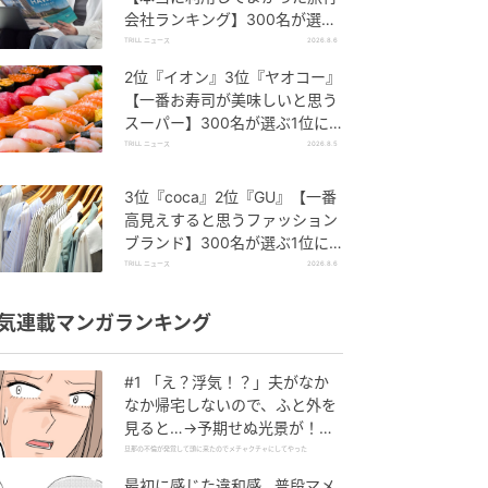
会社ランキング】300名が選ぶ
1位に「選択肢が多い」「相談
TRILL ニュース
2026.8.6
しやすい」
2位『イオン』3位『ヤオコー』
【一番お寿司が美味しいと思う
スーパー】300名が選ぶ1位に
「本格的な美味しさ」「食べ応
TRILL ニュース
2026.8.5
えがある」
3位『coca』2位『GU』【一番
高見えすると思うファッション
ブランド】300名が選ぶ1位に
「生地がしっかり」「誰が着て
TRILL ニュース
2026.8.6
も大人綺麗」
気連載マンガランキング
#1 「え？浮気！？」夫がなか
なか帰宅しないので、ふと外を
見ると…→予期せぬ光景が！｜
旦那の不倫が発覚して頭に来た
旦那の不倫が発覚して頭に来たのでメチャクチャにしてやった
のでメチャクチャにしてやった
最初に感じた違和感…普段マメ