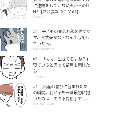
に連絡をしてこない夫からのLI
NE【され妻なつこ Vol.1】
され妻なつこ
#1 子どもの実名と顔を晒すマ
マ、大丈夫かな？なんて心配し
ていたら。
SNSに子供の顔を晒すママ
#1 「ママ、生きてるよね？」
寝ていると思って部屋を開けた
ら
ママが家出した
#1 出産の喜びに包まれたあ
の瞬間。我が子を一番最初に抱
いたのは、夫の不倫相手でし
た。
助産師と不倫した夫の末路