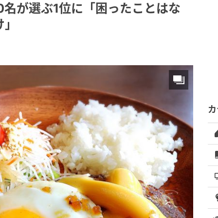
0名が選ぶ1位に「困ったことはな
け」
カ