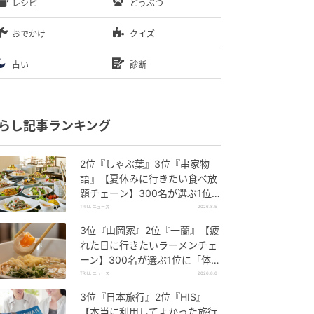
レシピ
どうぶつ
おでかけ
クイズ
占い
診断
らし記事ランキング
2位『しゃぶ葉』3位『串家物
語』【夏休みに行きたい食べ放
題チェーン】300名が選ぶ1位
に「満足度が高い」「大人まで
TRILL ニュース
2026.8.5
楽しめる」
3位『山岡家』2位『一蘭』【疲
れた日に行きたいラーメンチェ
ーン】300名が選ぶ1位に「体
に染みわたる」「満足感と元気
TRILL ニュース
2026.8.6
をもらえる」
3位『日本旅行』2位『HIS』
【本当に利用してよかった旅行