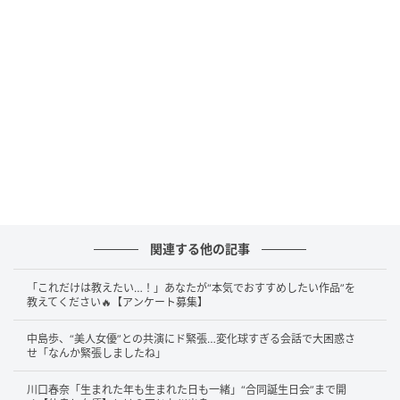
「うれしくなって、パスポートと免許証をすぐ
写真に撮って送っちゃったんです」
答えは……
高橋成美
さんです！
2026年4月22日放送、日本テレビ系『上田と女が吠え
る夜』でのこと。高橋成美さんは、MCの上田晋也さん
から「ダマされやすい人？」と聞かれると思いきり手
を挙げ、自身の失敗談を明かしました。プロ体操選手
関連する他の記事
の内村航平さんのなりすましアカウントを長いあいだ
フォローしていたエピソードに、共演者もびっくり。
「これだけは教えたい…！」あなたが“本気でおすすめしたい作品”を
教えてください🔥【アンケート募集】
さらに「インスタで痛い目にあったことがあります！
認証バッジ、公式バッジ。あれが欲しくて、ある日メ
中島歩、“美人女優”との共演にド緊張…変化球すぎる会話で大困惑さ
ッセージに“あなたに公式バッジを付与します”ってメ
せ「なんか緊張しましたね」
ッセージが届いて、うれしくなってパスポートと免許
川口春奈「生まれた年も生まれた日も一緒」“合同誕生日会”まで開