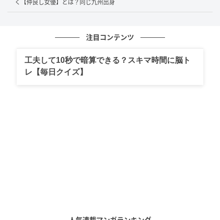
証をすぐ写真に撮って送っちゃったんです」と語る
く【仲良し女優】とは？同じ九州出身
と、スタジオはざわつきました。本人は「まだ大丈夫
かどうかわからないんですけど」と不安をのぞかせて
注目コンテンツ
いましたが、現代的なSNSトラブルの一例としても印
象的なエピソードでした。
工夫して10秒で暗算できる？スキマ時間に脳ト
レ【毎日クイズ】
身近になったSNSのリスク
芸能人でも被害に遭うほど、SNSのなりすましや詐欺
メッセージは身近な存在になっています。テレビでは
明るく語っていた高橋成美さんですが、SNS時代に誰
もが注意しなければいけないポイントも教えてくれた
のではないでしょうか。現代のリアルなリスクを知る
ことで、私たちも被害に遭わないよう一層気をつけて
いきたいものです。このエピソードをきっかけに、
日々のSNS利用を見直すヒントにしてみてください。
人気連載マンガランキング