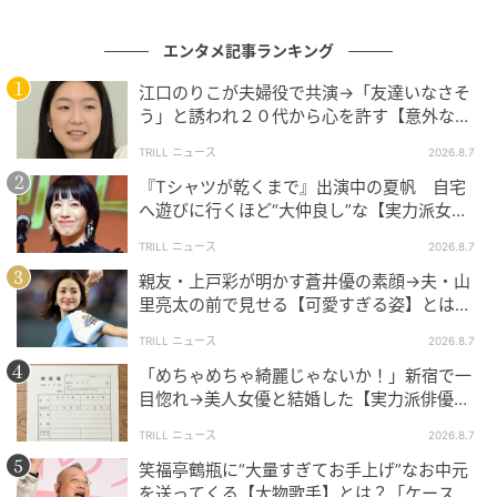
エンタメ記事ランキング
江口のりこが夫婦役で共演→「友達いなさそ
う」と誘われ２０代から心を許す【意外な親
友芸人】とは？
TRILL ニュース
2026.8.7
『Tシャツが乾くまで』出演中の夏帆 自宅
へ遊びに行くほど“大仲良し”な【実力派女
優】とは？「大好きです」
TRILL ニュース
2026.8.7
親友・上戸彩が明かす蒼井優の素顔→夫・山
里亮太の前で見せる【可愛すぎる姿】とは？
「今も恋してる」
TRILL ニュース
2026.8.7
「めちゃめちゃ綺麗じゃないか！」新宿で一
目惚れ→美人女優と結婚した【実力派俳優】
とは？「で、頭がいい」
TRILL ニュース
2026.8.7
笑福亭鶴瓶に“大量すぎてお手上げ”なお中元
を送ってくる【大物歌手】とは？「ケースに