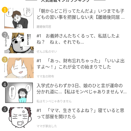
「朝からどこ行ってたんだよ」いつまでも子
次の記事
どもの習い事を把握しない夫【離婚後同居 Vo
#1 「あっ、財布忘れちゃった」「いいよ出
l.1】
離婚後同居
すよ〜！」これが全ての始まりでした
#1 お義姉さんたちくるって、私話したよ
ね？ ねぇ、それでも…
の記事をもっとみる
ぜんぶ私のせい
#1 「あっ、財布忘れちゃった」「いいよ出
すよ〜！」これが全ての始まりでした
ママ友の財布
入学式からわずか3日、娘のひと言が運命の
分かれ道に…【私はモンペじゃありません Vo
l.1】
私はモンペじゃありません
#1 「ママ、生きてるよね？」寝ていると思
って部屋を開けたら
ママが家出した