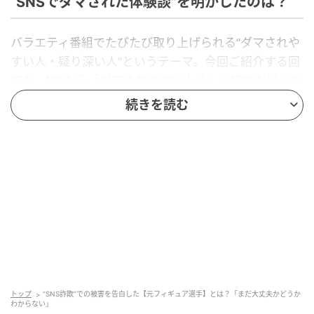
“SNSでダマされた体験談”を明かしたのは？
バラエティ番組でたびたび取り上げられる“ダマされや
すい人・疑り深い人”というテーマ。今回ご紹介する回
でも、MCから「ダマされやすい人？」と呼びかけられ
たゲストが、自身の失敗エピソードを披露しました。
続きを読む
その内容は、なんとSNSのなりすましアカウントを長
期間フォローしていたというもの。さらに続けて、思
わぬトラブルが起こったと語られ、一同驚愕。心当た
りのある方も多い現代ならではの失敗談ですが、一
体、この“SNSでダマされた体験談”を明かした有名人と
は誰なのでしょうか？
ヒント…
元フィギュアスケート・ペア日本代表
トップ
“SNS詐欺”での被害を告白した【元フィギュア選手】とは？「まだ大丈夫かどうか
近年はタレントとしても活動中
わからない」