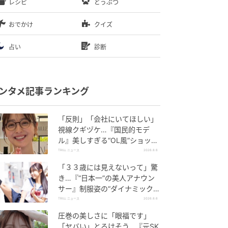
レシピ
どうぶつ
おでかけ
クイズ
占い
診断
ンタメ記事ランキング
「反則」「会社にいてほしい」
視線クギヅケ…『国民的モデ
ル』美しすぎる“OL風”ショット
に「最高にいい」
TRILL ニュース
2026.8.6
「３３歳には見えないって」驚
き…『“日本一”の美人アナウン
サー』制服姿の“ダイナミックキ
ック”に熱視線
TRILL ニュース
2026.8.6
圧巻の美しさに「眼福です」
「ヤバい」とろけそう…『元SK