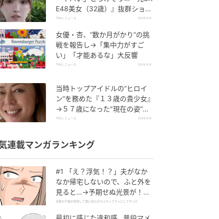
E48美女（32歳）』抜群ショッ
トに「マジ可愛い」
TRILL ニュース
2026.8.6
女優・杏、“数か月がかり”の挑
戦を報告し→「集中力がすご
い」「才能あるな」大反響
TRILL ニュース
2026.8.6
当時トップアイドルの“ヒロイ
ン”を務めた『１３歳の貴少女』
→５７歳になった″現在の姿”に
「現役感ハンパない」「お美し
TRILL ニュース
2026.8.6
い」
気連載マンガランキング
#1 「え？浮気！？」夫がなか
なか帰宅しないので、ふと外を
見ると…→予期せぬ光景が！｜
旦那の不倫が発覚して頭に来た
旦那の不倫が発覚して頭に来たのでメチャクチャにしてやった
のでメチャクチャにしてやった
最初に感じた違和感…普段マメ