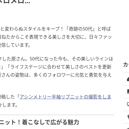
メロメロ…
頃と変わらぬスタイルをキープ！「奇跡の50代」と呼ば
重ねたからこそ表現できる美しさを大切に、日々ファッ
発信しています。
クした原さん。50代になった今も、その美しいラインは
カ
む」「ライフステージに合わせて美しさのベストを更新
原さんの姿勢は、多くのフォロワーに元気と勇気を与え
投稿した「
アシンメトリー半袖リブニットの撮影をしま
紹介します。
ニット！着こなしで広がる魅力