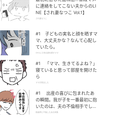
に連絡をしてこない夫からのLI
NE【され妻なつこ Vol.1】
され妻なつこ
#1 子どもの実名と顔を晒すマ
マ、大丈夫かな？なんて心配し
ていたら。
SNSに子供の顔を晒すママ
#1 「ママ、生きてるよね？」
寝ていると思って部屋を開けた
ら
ママが家出した
#1 出産の喜びに包まれたあ
の瞬間。我が子を一番最初に抱
いたのは、夫の不倫相手でし
た。
助産師と不倫した夫の末路