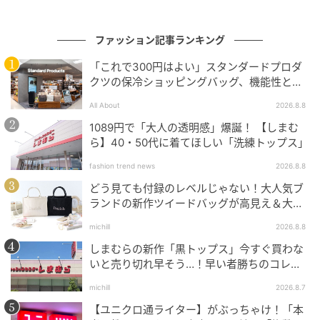
ファッション記事ランキング
「これで300円はよい」スタンダードプロダ
クツの保冷ショッピングバッグ、機能性とデ
ザインでネット大絶賛
All About
2026.8.8
1089円で「大人の透明感」爆誕！ 【しまむ
ら】40・50代に着てほしい「洗練トップス」
fashion trend news
2026.8.8
どう見ても付録のレベルじゃない！大人気ブ
ランドの新作ツイードバッグが高見え＆大容
量♡
michill
2026.8.8
しまむらの新作「黒トップス」今すぐ買わな
いと売り切れ早そう…！早い者勝ちのコレ買
いリスト
michill
2026.8.7
【ユニクロ通ライター】がぶっちゃけ！「本