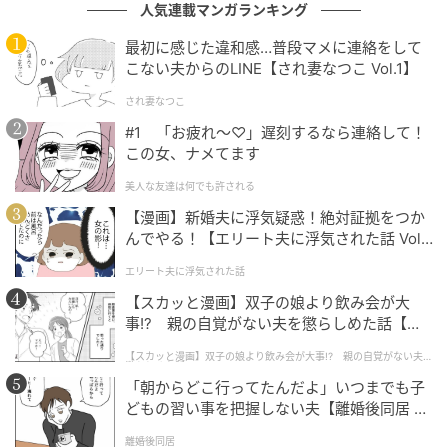
人気連載マンガランキング
最初に感じた違和感…普段マメに連絡をして
こない夫からのLINE【され妻なつこ Vol.1】
され妻なつこ
#1 「お疲れ〜♡」遅刻するなら連絡して！
この女、ナメてます
美人な友達は何でも許される
【漫画】新婚夫に浮気疑惑！絶対証拠をつか
んでやる！【エリート夫に浮気された話 Vol.
フィガロジャポン
1】
エリート夫に浮気された話
サンダル￥137,500／フェンディ（フェンディ ジャパ
【スカッと漫画】双子の娘より飲み会が大
ン）
事!? 親の自覚がない夫を懲らしめた話【第1
話】
【スカッと漫画】双子の娘より飲み会が大事!? 親の自覚がない夫を
「FF」ロゴジャカードのサテンに咲く、フェンディ ブ
懲らしめた話
ーケ。立体ロゴのリングバックルを効かせたフラット
「朝からどこ行ってたんだよ」いつまでも子
どもの習い事を把握しない夫【離婚後同居 Vo
サンダルは、やわらかなパディングが足を優しく包み
l.1】
込み、モードな存在感と抜群の履き心地を叶える。
離婚後同居