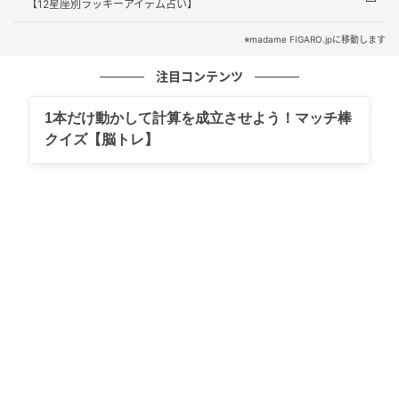
【12星座別ラッキーアイテム占い】
フィガロジャポン
※madame FIGARO.jpに移動します
カードホルダー（H9×W13.5×D1cm）￥80,300／ドル
注目コンテンツ
チェ＆ガッバーナ（ドルチェ＆ガッバーナ ジャパン）
1本だけ動かして計算を成立させよう！マッチ棒
メゾンらしいブラック×ゴールドの静寂かつパワフルな
クイズ【脳トレ】
配色に、フロントに鎮座するエネルギッシュなDGロゴ
が印象的なカードホルダー。ジップポケット付きでキ
ャッシュレス派のウォレットとしても機能する。