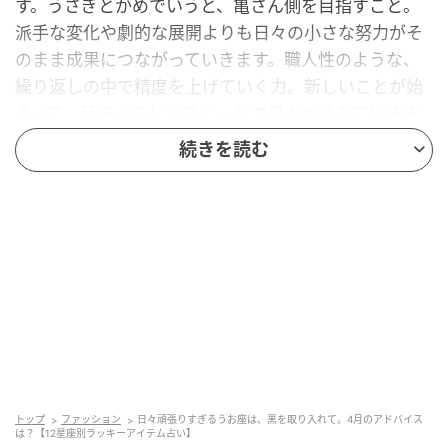
す。うさぎとかめでいうと、亀さん側を目指すこと。
派手な変化や劇的な展開よりも日々の小さな努力がそ
のまま成果につながっていきます。職人性のような、
繰り返しの中で精度を上げていく力。新しいことが始
まって、目まぐるしいスピードで日々が過ぎていきま
すが、自分のやるべきことに集中することが一番の近
続きを読む
道です。感情に流されすぎず「今日やること」を淡々
とこなす。その積み重ねが気づいたときには大きな差
になっているでしょう。ここ数ヶ月間の恋愛では感情
が上下しやすかったかもしれませんが、いまこそ安定
した関係を築くタイミング。派手さよりも信頼を重視
して。仕事ではスキルアップやルーティンの見直しが
鍵になります。ラッキーアクションは同じことを丁寧
に繰り返すこと。シンプルですが、それが一番効きま
す。ラッキーデーは4月12日、26日。
トップ
ファッション
日々頑張りすぎるうお座は、黒を取り入れて。4月のアドバイス
は？【12星座別ラッキーアイテム占い】