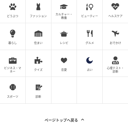
カルチャー・
どうぶつ
ファッション
ビューティー
ヘルスケア
教養
暮らし
住まい
レシピ
グルメ
おでかけ
ビジネス・マ
心理テスト・
クイズ
恋愛
占い
ネー
診断
フィガロジャポン
ベルト￥86,900（予定価格）／セリーヌ（セリーヌ ジ
ャパン）
スポーツ
診断
存在感のある大ぶりなオーバルシルエットのバックル
にアイコニックな「トリオンフ」をオン。細身のレザ
ページトップへ戻る
ーバンドとの絶妙なバランスでヴィンテージライクな