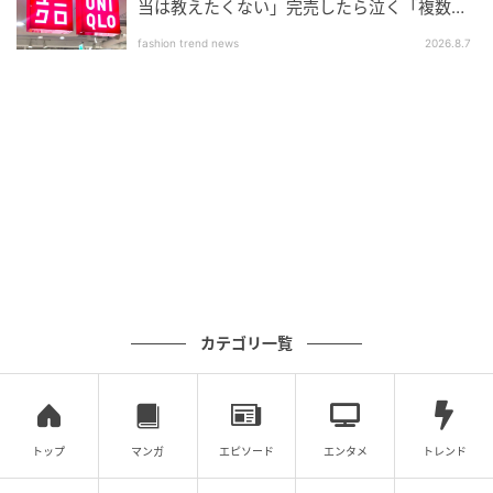
当は教えたくない」完売したら泣く「複数買
フィガロジャポン
いアイテム」
fashion trend news
2026.8.7
パスポートカードホルダー（H10×W7×D1.5cm）
￥58,300（予定価格）／バレンシアガ（バレンシアガ
クライアントサービス）
柔らかなカーフスキンに、ブランドロゴとアートワー
クスタンプをランダムに配置。色とりどりのカラーで
賑やかな雰囲気をまとわせ、この先に待つ旅の思い出
も特別なものにしてくれそう。
カテゴリ一覧
トップ
マンガ
エピソード
エンタメ
トレンド