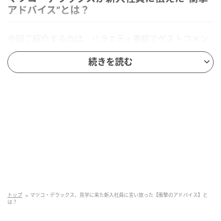
アドバイス”とは？
今回ご紹介するのは、バラエティ番組でゲストコメン
テーターをつとめたマツコ・デラックスさんによる、
続きを読む
思いがけないアドバイスについてです。新入社員を前
に、その場で言い放った一言が番組出演者や視聴者の
間でも大きな話題となりました。一体、この有名タレ
ントが新入社員に伝えた“衝撃アドバイス”とはなんな
のでしょうか？
ヒント…
TOKYO MXの生放送番組『5時に夢中！』での出来
事
テーマは「即やめたことがありますか？」という
トップ
マツコ・デラックス、見学に来た新入社員に言い放った【衝撃のアドバイス】と
は？
視聴者投票に絡めて発言