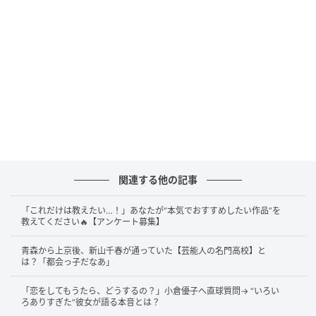
「新入社員の男の子と女の子があいさつに来
てくださったじゃない。“すぐ辞めなさい”って
言っておきました」
答えは……
“すぐ辞めなさい”
です！
このエピソードは、2026年4月20日放送のTOKYO
MX『5時に夢中！』での出来事。首の脊髄手術から復
帰したばかりのマツコ・デラックスさんが、スタジオ
関連する他の記事
で見学していた新入社員2人に向かって放ったひと言が
「これだけは教えたい…！」あなたが“本気でおすすめしたい作品”を
「すぐ辞めなさい」でした。MCの大島由香里アナウン
教えてください🔥【アンケート募集】
サーが理由を尋ねると、「フリーターやってるほうが
青森から上京後、新山千春が通っていた【芸能人の名門高校】と
マシだから」と本音トーク。新入社員たちとの掛け合
は？「都会っ子だなあ」
いもあり、スタジオは笑いに包まれたのでした。
「恋をしてもうたら、どうするの？」小倉優子へ直球質問→ “いろい
ろありすぎた”彼女が語る本音とは？