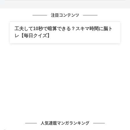
率直なアドバイスが生む共感と笑い
注目コンテンツ
働き方や価値観が多様化する時代。“すぐ辞める”とい
う選択も、人生のひとつの正解なのかもしれません。
工夫して10秒で暗算できる？スキマ時間に脳ト
レ【毎日クイズ】
番組を通じてマツコさんが伝えた大胆なアドバイス
は、ただのブラックユーモアに留まらず、新入社員や
社会人に“自分らしい選択”の大切さを考えさせてくれ
るものです。率直な言葉が生む共感と和やかな空気
に、これまで以上にマツコさんの魅力を感じた方も多
いのではないでしょうか。
次の記事
#1 お義姉さんたちくるって、私話したよ
ね？ ねぇ、それでも…
人気連載マンガランキング
の記事をもっとみる