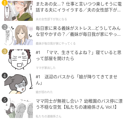
またあの女…？ 仕事と言いつつ楽しそうに電
話する夫にイライラする／夫の女性部下が気
になる（1）【夫婦の危機 まんが】
夫の女性部下が気になる
毎日家に来る義妹がストレス…どうしてみん
な甘やかすの？／義妹が毎日我が家にやって
くる（1）【義父母がシンドイんです！ まん
義妹が毎日我が家にやってくる
が】
#1 「ママ、生きてるよね？」寝ていると思
って部屋を開けたら
ママが家出した
#1 送迎のバスから「娘が降りてきてませ
ん」
娘が拐われた
ママ同士が無視し合い？ 幼稚園のバス停に漂
う不穏な空気【私たちの連絡係さん Vol.1】
私たちの連絡係さん