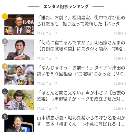
エンタメ記事ランキング
「誰だ、お前？」松岡昌宏、街中で呼び止め
られ怒るも…振り返って驚愕した【バッタリ
会った人物】とは？
TRILL ニュース
2026.8.5
「何時に寝てるんですか？」明石家さんまの
【異例の就寝時間】にスタジオ騒然 “規格外
の目的”も明かす
TRILL ニュース
2026.8.5
「なんじゃオラ！お前～！」ダイアン津田の
誘いを５０回拒否→“口喧嘩”になった【ＭＣ
芸人】とは？
TRILL ニュース
2026.8.5
「ほとんど聞こえない」声が小さい【伝説の
歌姫】→黒柳徹子がトークを成立させた対応
術とは？
TRILL ニュース
2026.8.5
山本耕史が妻・堀北真希からの呼び名を明か
す 基本「耕史くん」→不意に呼ばれる【ユ
ニークなあだ名】とは？