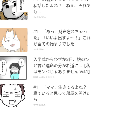
私話したよね？ ねぇ、それで
も…
ぜんぶ私のせい
#1 「あっ、財布忘れちゃっ
た」「いいよ出すよ〜！」これ
が全ての始まりでした
ママ友の財布
入学式からわずか3日、娘のひ
と言が運命の分かれ道に…【私
はモンペじゃありません Vol.1】
私はモンペじゃありません
#1 「ママ、生きてるよね？」
寝ていると思って部屋を開けた
ら
ママが家出した