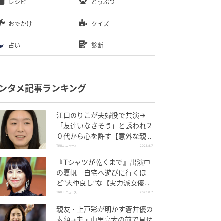
レシピ
どうぶつ
おでかけ
クイズ
占い
診断
ンタメ記事ランキング
江口のりこが夫婦役で共演→
「友達いなさそう」と誘われ２
０代から心を許す【意外な親友
芸人】とは？
TRILL ニュース
2026.8.7
『Tシャツが乾くまで』出演中
の夏帆 自宅へ遊びに行くほ
ど“大仲良し”な【実力派女優】
とは？「大好きです」
TRILL ニュース
2026.8.7
親友・上戸彩が明かす蒼井優の
素顔→夫・山里亮太の前で見せ