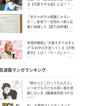
る【可愛すぎる姿】とは？「今
も恋してる」
TRILL ニュース
2026.8.7
「めちゃめちゃ綺麗じゃない
か！」新宿で一目惚れ→美人女
優と結婚した【実力派俳優】と
は？「で、頭がいい」
TRILL ニュース
2026.8.7
笑福亭鶴瓶に“大量すぎてお手上
げ”なお中元を送ってくる【大物
歌手】とは？「ケースにドーン
と来るんですよ」
TRILL ニュース
2026.8.7
気連載マンガランキング
「朝からどこ行ってたんだよ」
いつまでも子どもの習い事を把
握しない夫【離婚後同居 Vol.1】
離婚後同居
#1 お義姉さんたちくるって、