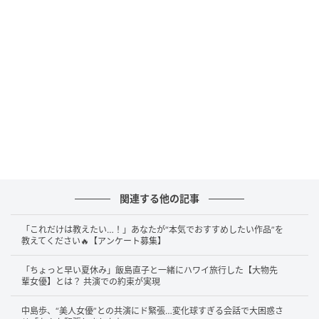
番組収録前日のLINEやりとりで登場
「これ、言っていいっすか？うさぎ使ってまし
た」
答えは……
うさぎのスタンプ
です！
このエピソードが語られたのは、2026年4月6日深夜放
送のテレビ東京系『Snow Man向井とパンサー向井の
あなたの1週間、壁にしました』。向井康二さんは、木
関連する他の記事
村拓哉さんに連絡を取り合うなかで「スタンプでお返
事されたんです。これムズないですか？木村さんのス
「これだけは教えたい…！」あなたが“本気でおすすめしたい作品”を
タンプ返し」と悩みを語っていました。番組中、パン
教えてください🔥【アンケート募集】
サー向井慧さんから「どういったスタンプを使う方な
「ちょっと早い夏休み」飯島直子と一緒にハワイ旅行した【大物先
んですか？」と問われ、「これ言っていいっすか？」
輩女優】とは？ 共演での約束が実現
と少しためらいながらも、「うさぎ使ってました」と
中島歩、“美人女優”との共演にド緊張…変化球すぎる会話で大困惑さ