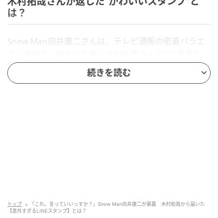
木村拓哉さんが返した“かわいいスタンプ”と
は？
Snow Man向井康二さんは、テレビ通販の密着バラエ
ティ番組で、憧れの先輩・木村拓哉さんとの “貴重な
LINEトーク” について語りました。向井さんいわく、
続きを読む
「スターなのに、いろんなところに出ている姿が好
き」とその存在への憧れを明かしながらも、「木村さ
んからスタンプでお返事をもらって…」と照れくささ
も見せていました。一体、向井康二さんが驚いた木村
拓哉さんの“かわいいスタンプ”とは何なのでしょう
か？
ヒント…
普段クールなイメージのある有名俳優の日常の一
面
トップ
「これ、言っていいっすか？」Snow Man向井康二が暴露 木村拓哉から届いた
【意外すぎるLINEスタンプ】とは？