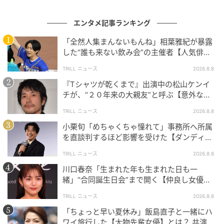
エンタメ記事ランキング
「全然人集まんないもんね」相葉雅紀が暴露
した“誰も来ない飲み会”の主催者【人気俳
優】とは？
TRILL ニュース
2026.8.8
『Tシャツが乾くまで』出演中の松山ケンイ
チが、“２０年来の大親友”と呼ぶ【意外な人
物】とは？
TRILL ニュース
2026.8.8
小栗旬「めちゃくちゃ憧れて」事務所へ所属
を直談判するほど影響を受けた【ダンディ俳
優】とは？
TRILL ニュース
2026.8.8
川口春奈「生まれた年も生まれた日も一
緒」“合同誕生日会”まで開く【仲良し女優】
とは？同じ九州出身
TRILL ニュース
2026.8.8
「ちょっと早い夏休み」飯島直子と一緒にハ
ワイ旅行した【大物先輩女優】とは？ 共演で