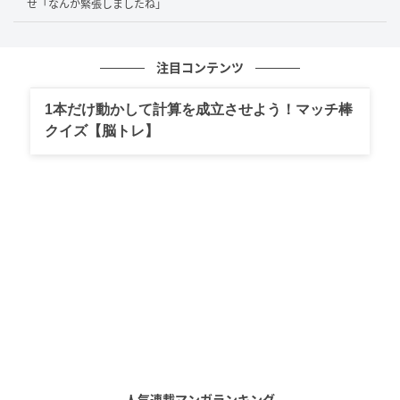
明かして皆を驚かせました。向井慧さんも「うそ～
せ「なんか緊張しましたね」
ん。そうなの？意外」と素直なリアクション。木村さ
んのギャップある素顔が垣間見える瞬間でした。
注目コンテンツ
1本だけ動かして計算を成立させよう！マッチ棒
テレビで垣間見える意外な一面
クイズ【脳トレ】
普段はクールでスタイリッシュな印象の木村拓哉さん
ですが、後輩とのLINEでかわいらしいうさぎのスタン
プを使うという意外な一面が見られました。このエピ
ソードを知ったことで、ファンだけでなく多くの視聴
者が木村さんの親しみやすさや人間味を感じたのでは
ないでしょうか。芸能界のスターたちにも、日常のふ
としたやり取りのなかに、ほっこりするようなギャッ
プが秘められていることがわかります。素顔の交流が
垣間見られるエピソードは、今後も話題となりそうで
す。
人気連載マンガランキング