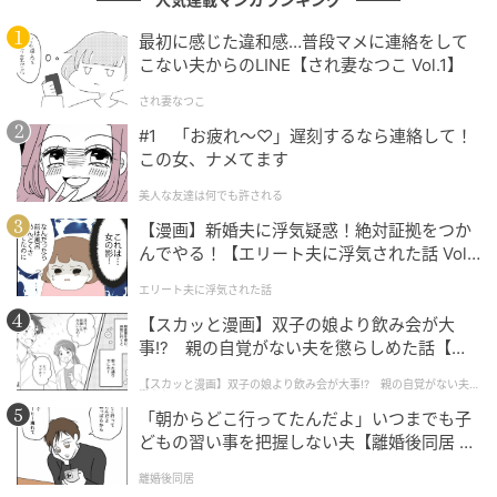
次の記事
最初に感じた違和感…普段マメに連絡をして
こない夫からのLINE【され妻なつこ Vol.1】
#1 「お疲れ〜♡」遅刻するなら連絡して！
この女、ナメてます
され妻なつこ
#1 「お疲れ〜♡」遅刻するなら連絡して！
この女、ナメてます
の記事をもっとみる
美人な友達は何でも許される
【漫画】新婚夫に浮気疑惑！絶対証拠をつか
んでやる！【エリート夫に浮気された話 Vol.
1】
エリート夫に浮気された話
【スカッと漫画】双子の娘より飲み会が大
事!? 親の自覚がない夫を懲らしめた話【第1
話】
【スカッと漫画】双子の娘より飲み会が大事!? 親の自覚がない夫を
懲らしめた話
「朝からどこ行ってたんだよ」いつまでも子
どもの習い事を把握しない夫【離婚後同居 Vo
l.1】
離婚後同居