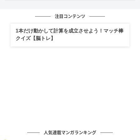
して発言してる」と、テレビでのコメント力や、周囲
に流されずに自分を貫く姿勢にも感動したと明かして
注目コンテンツ
います。
1本だけ動かして計算を成立させよう！マッチ棒
番組では、長嶋一茂さんが上沼さんをさりげなく支え
クイズ【脳トレ】
る場面や、分厚く大きい手、鍛え上げられた胸板にも
触れられ、「ああいう人はいいねぇ」と男性としての
魅力でも圧倒的な存在感を放っていました。
唯一無二の存在感に共演者も納得
今回のエピソードからは、長嶋一茂さんの礼儀正しさ
だけでなく、“覚悟をもって発言する”というプロとして
の強い自覚、本音で生きる姿勢が色濃く伝わりまし
た。「お父さんが偉大だから恵まれた環境で育った」
人気連載マンガランキング
と言われることもあったそうですが、その分プレッシ