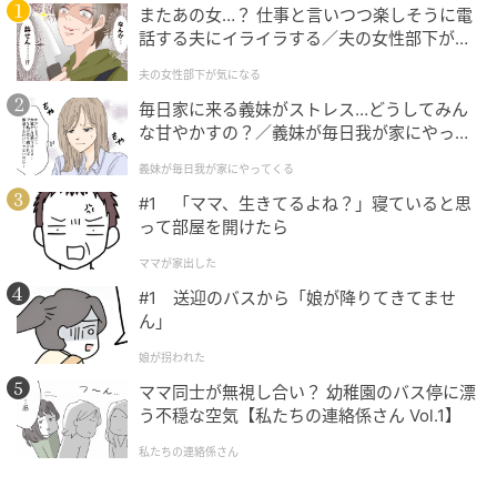
ャーにもさらされてきた一茂さん。さまざまな困難を
またあの女…？ 仕事と言いつつ楽しそうに電
話する夫にイライラする／夫の女性部下が気
乗り越えて今の自分を築き上げ、どんな現場でもぶれ
になる（1）【夫婦の危機 まんが】
ることなく自分を表現し続ける姿勢に、多くの共演者
夫の女性部下が気になる
が共感を寄せています。
毎日家に来る義妹がストレス…どうしてみん
な甘やかすの？／義妹が毎日我が家にやって
常に話題の中心にいるその現場力と人間力。まさに唯
くる（1）【義父母がシンドイんです！ まん
義妹が毎日我が家にやってくる
が】
一無二の存在感が、多くの人を魅了してやみません。
#1 「ママ、生きてるよね？」寝ていると思
今後もテレビやラジオでの活躍が楽しみですね。
って部屋を開けたら
ママが家出した
次の記事
#1 送迎のバスから「娘が降りてきてませ
#1 夫の「元不倫相手」から、１通の手紙が
ん」
届きました。
娘が拐われた
ママ同士が無視し合い？ 幼稚園のバス停に漂
の記事をもっとみる
う不穏な空気【私たちの連絡係さん Vol.1】
私たちの連絡係さん