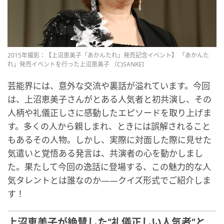
2015年撮影：【上沼恵美子「あかんたれ」発売記念イベント】 「あかんた
れ」発売イベントを行った上沼恵美子 （C)SANKEI
芸能界には、意外な交流や裏話が溢れています。今回
は、上沼恵美子さんがとある人気者と初共演し、その
人柄や礼儀正しさに感動したエピソードを取り上げま
す。多くの人から親しまれ、ときには誤解されること
もあるその人物。しかし、実際に対面した際に見せた
気遣いと覚悟ある発言は、共演者の心を動かしまし
た。果たして今回の逸話に登場する、この魅力的な人
気タレントとは誰なのか――クイズ形式でご紹介しま
す！
上沼恵美子が絶賛した“礼儀正しい人気者”と