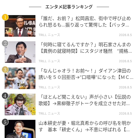
エンタメ記事ランキング
「誰だ、お前？」松岡昌宏、街中で呼び止め
られ怒るも…振り返って驚愕した【バッタリ
会った人物】とは？
TRILL ニュース
2026.8.5
「何時に寝てるんですか？」明石家さんまの
【異例の就寝時間】にスタジオ騒然 “規格外
の目的”も明かす
TRILL ニュース
2026.8.5
「なんじゃオラ！お前～！」ダイアン津田の
誘いを５０回拒否→“口喧嘩”になった【ＭＣ
芸人】とは？
TRILL ニュース
2026.8.5
「ほとんど聞こえない」声が小さい【伝説の
歌姫】→黒柳徹子がトークを成立させた対応
術とは？
TRILL ニュース
2026.8.5
山本耕史が妻・堀北真希からの呼び名を明か
す 基本「耕史くん」→不意に呼ばれる【ユ
ニークなあだ名】とは？