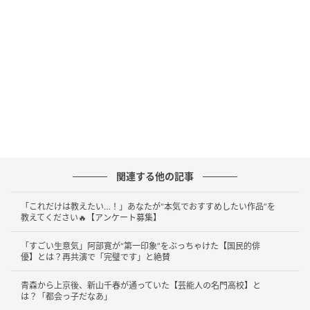
・南の島に縁があり、海外でも話題になることが多い
「やっぱりかっこいいね～」
答えは……
長嶋一茂
さんです！
このエピソードは、2026年3月30日放送のABCラジオ
『上沼恵美子のこころ晴天』で明かされました。上沼
恵美子さんが「良かった、ええ人やわ」と絶賛した相
関連する他の記事
手こそ長嶋一茂さん。10年以上前からハワイのレスト
ランでよく見かけていたものの、上沼さんはプライベ
「これだけは教えたい…！」あなたが“本気でおすすめしたい作品”を
教えてください🔥【アンケート募集】
ートを尊重してあえて声をかけなかったと告白。しか
し収録現場で初めて共演し、「僕、ごあいさつしなか
「すごい生意気」阿部寛が“第一印象”をぶっちゃけた【国民的俳
ったんじゃないでしょうか」と丁寧に返されたこと
優】とは？再共演で「完璧です」と絶賛
で、その人柄に好感を持ったとのこと。「それでやっ
青森から上京後、新山千春が通っていた【芸能人の名門高校】と
ぱりかっこいいね～」と語ったほか、「ちゃんと覚悟
は？「都会っ子だなあ」