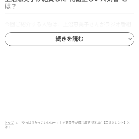
は？
今回ご紹介する人物は、上沼恵美子さんがラジオ番組
でその礼儀正しさや芯の強さを絶賛したことで、あら
続きを読む
ためて注目を集めています。実は同じ場所で何度か顔
を合わせていながら、初めて仕事で共演したというエ
ピソードも披露されました。年齢や肩書きに関係な
く、どんな相手にも真摯な姿勢を貫くこの方。誰もが
知る有名タレントゆえ、さまざまな意見や噂も飛び交
う存在ですが、現場での対応や覚悟ある発言ぶりは称
賛に値します。一体、“礼儀正しい人気者”とは誰なので
しょうか？
ヒント…
トップ
「やっぱりかっこいいね～」上沼恵美子が初共演で“惚れた”【二世タレント】と
は？
・スポーツ経験を活かし多方面で活躍した経歴を持つ