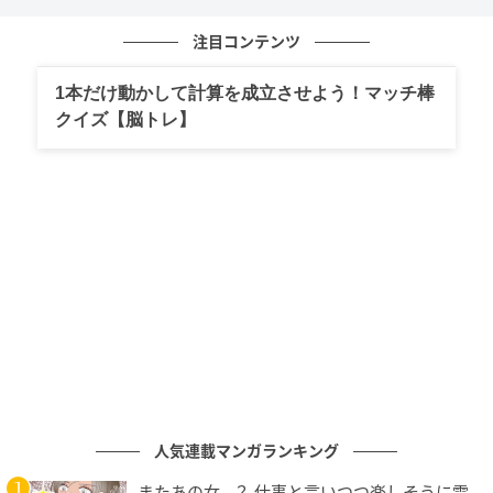
に皆感心していました。
注目コンテンツ
みんなが絶賛する人柄の秘密
1本だけ動かして計算を成立させよう！マッチ棒
クイズ【脳トレ】
番組内では、上戸彩さんの気配りや礼儀正しさが若手
時代から変わらないこと、スタッフや共演者への心遣
いが徹底していることが語られました。売れっ子の今
も「見かけたから」「テレビで話題にしてくれてあり
がとう」と自分から挨拶をしに行くフットワークの軽
さと謙虚さに、一同あらためて感動。
人気やキャリアだけでなく、こうした誠実な人柄が周
囲に愛され続ける理由なのでしょう。これからも、上
戸彩さんの素敵なエピソードが明かされるたびにさら
にファンが増えていきそうです。
人気連載マンガランキング
次の記事
またあの女…？ 仕事と言いつつ楽しそうに電