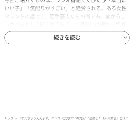
今回ご紹介するのは、ラジオ番組でたびたび「本当に
いい子」「気配りがすごい」と絶賛される、ある女性
タレントの話です。若手芸人たちの間でも、昔からし
っかり者として知られており、共演時には細かな気遣
いで周囲を驚かせていたそう。
続きを読む
一体、この“芸能界屈指の気遣い上手”とは誰なのでし
ょうか？
ヒント…
1990年代後半から芸能活動をスタートし、女優・
CM出演でもおなじみ
関東地方出身で、複数の映画賞やドラマ賞の受賞
経験アリ
「なんちゅうええ子やと思って」
トップ
「なんちゅうええ子や」ケンコバが受けた“神対応”に感動した【人気女優】とは？