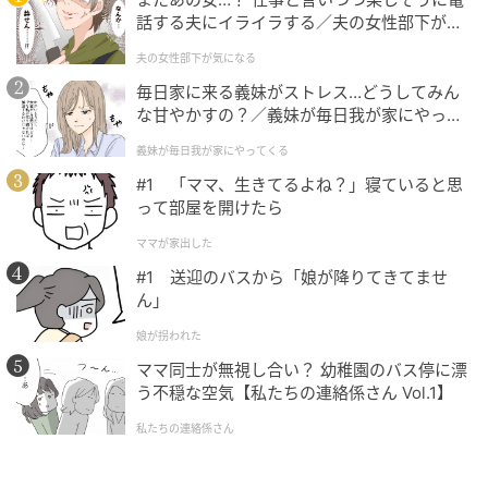
話する夫にイライラする／夫の女性部下が気
#1 お義姉さんたちくるって、私話したよ
になる（1）【夫婦の危機 まんが】
ね？ ねぇ、それでも…
夫の女性部下が気になる
毎日家に来る義妹がストレス…どうしてみん
な甘やかすの？／義妹が毎日我が家にやって
の記事をもっとみる
くる（1）【義父母がシンドイんです！ まん
義妹が毎日我が家にやってくる
が】
#1 「ママ、生きてるよね？」寝ていると思
って部屋を開けたら
ママが家出した
#1 送迎のバスから「娘が降りてきてませ
ん」
娘が拐われた
ママ同士が無視し合い？ 幼稚園のバス停に漂
う不穏な空気【私たちの連絡係さん Vol.1】
私たちの連絡係さん