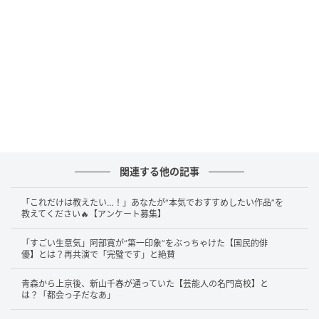
答えは……
上戸彩
さんです！
2026年3月25日深夜に放送されたMBSラジオ『アッパ
レやってまーす！』で、お笑いタレントのケンドーコ
バヤシさんやアンガールズのメンバーが、上戸彩さん
の“神対応”ぶりを次々と明かしました。
アンガールズの山根さんは「飲み物のラベルって剥が
したほうがいいのかマネージャーさんに聞いてい
て、“タレントさんってちゃんと確認するんだ！”と感動
した」と証言。ケンコバさんは「新幹線ホームで偶然
関連する他の記事
見かけたら、わざわざ挨拶だけしに走ってきてくれ
「これだけは教えたい…！」あなたが“本気でおすすめしたい作品”を
た。なんちゅうええ子やと思って」と振り返り、さら
教えてください🔥【アンケート募集】
に「だからHIROさんと結婚したとき、良かったわと思
「すごい生意気」阿部寛が“第一印象”をぶっちゃけた【国民的俳
ったもんね。これでもう、生活苦しくなることはない
優】とは？再共演で「完璧です」と絶賛
でしょう」と言うと、田中さんは「本人がバンバン、
青森から上京後、新山千春が通っていた【芸能人の名門高校】と
常人より何千倍も稼いでるんで、そういう見解はやめ
は？「都会っ子だなあ」
てもらっていいですか」と笑いを交えながらその人柄