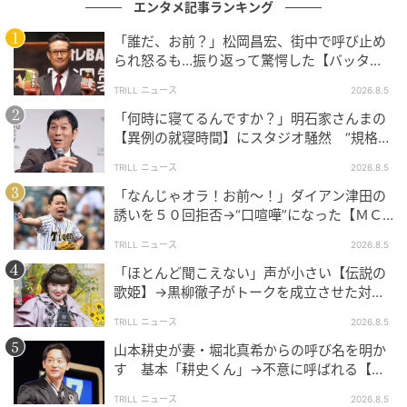
エンタメ記事ランキング
「誰だ、お前？」松岡昌宏、街中で呼び止め
られ怒るも…振り返って驚愕した【バッタリ
会った人物】とは？
TRILL ニュース
2026.8.5
「何時に寝てるんですか？」明石家さんまの
【異例の就寝時間】にスタジオ騒然 “規格外
の目的”も明かす
TRILL ニュース
2026.8.5
「なんじゃオラ！お前～！」ダイアン津田の
誘いを５０回拒否→“口喧嘩”になった【ＭＣ
芸人】とは？
TRILL ニュース
2026.8.5
「ほとんど聞こえない」声が小さい【伝説の
歌姫】→黒柳徹子がトークを成立させた対応
術とは？
TRILL ニュース
2026.8.5
山本耕史が妻・堀北真希からの呼び名を明か
す 基本「耕史くん」→不意に呼ばれる【ユ
ニークなあだ名】とは？
TRILL ニュース
2026.8.5