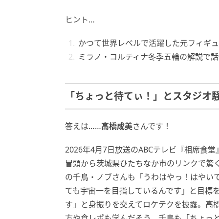
ヒント…
かつて世界レベルで活躍した元フィギュ
ミラノ・コルティナ冬季五輪の解説で話
「ちょっと待てぃ！」とスタジオ
答えは……
高橋成美
さんです！
2026年4月7日放送のABCテレビ『相席
冒頭から茨城県ひたちなか市のリンクで驚
の千鳥・ノブさんも「うわはやっ！はやい
ても宇宙一を目指しているんです」と目標
す」と身振りを交えてロケテクを披露。高
方や食レポも学んだそう。千鳥も「ちょっ