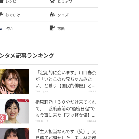
レシピ
どうぶつ
おでかけ
クイズ
占い
診断
ンタメ記事ランキング
「定期的に会います」川口春奈
が「いとこのお兄ちゃんみた
い」と慕う【国民的俳優】と
は？
TRILL ニュース
2026.8.6
指原莉乃「３０分だけ来てくれ
て」 渡航直前の“過密日程”で
も食事に来た【フッ軽女優】と
は？
TRILL ニュース
2026.8.6
「主人担当なんです（笑）」大
島優子が明かした、夫・林遣都