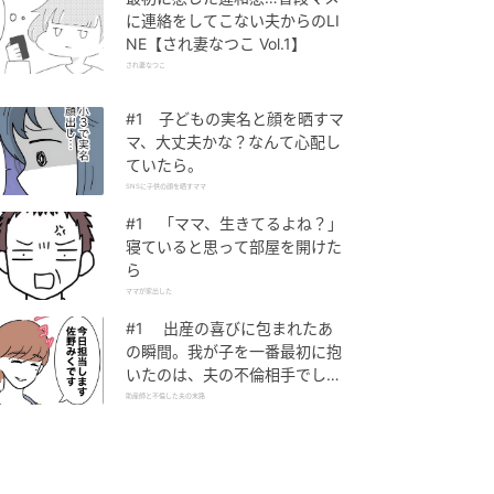
に連絡をしてこない夫からのLI
NE【され妻なつこ Vol.1】
され妻なつこ
#1 子どもの実名と顔を晒すマ
マ、大丈夫かな？なんて心配し
ていたら。
SNSに子供の顔を晒すママ
#1 「ママ、生きてるよね？」
寝ていると思って部屋を開けた
ら
ママが家出した
#1 出産の喜びに包まれたあ
の瞬間。我が子を一番最初に抱
いたのは、夫の不倫相手でし
た。
助産師と不倫した夫の末路