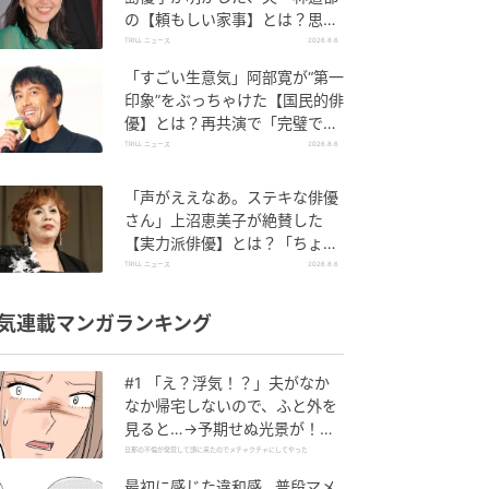
の【頼もしい家事】とは？思い
やりあふれる工夫も
TRILL ニュース
2026.8.6
「すごい生意気」阿部寛が“第一
印象”をぶっちゃけた【国民的俳
優】とは？再共演で「完璧で
す」と絶賛
TRILL ニュース
2026.8.6
「声がええなあ。ステキな俳優
さん」上沼恵美子が絶賛した
【実力派俳優】とは？「ちょっ
と古い男前やねん」
TRILL ニュース
2026.8.6
気連載マンガランキング
#1 「え？浮気！？」夫がなか
なか帰宅しないので、ふと外を
見ると…→予期せぬ光景が！｜
旦那の不倫が発覚して頭に来た
旦那の不倫が発覚して頭に来たのでメチャクチャにしてやった
のでメチャクチャにしてやった
最初に感じた違和感…普段マメ