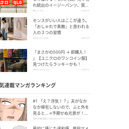
れ続出のイージーパンツ、買っ
てみた！
暮らしニスタ
2026.8.6
センスがいい人はここが違う。
「おしゃれで素敵」と思われる
人の３つの習慣
beauty news tokyo
2026.8.6
「まさかの500円 → 即購入！
」【ユニクロのワンコイン服】
見つけたらラッキーかも！
fashion trend news
2026.8.6
気連載マンガランキング
#1 「え？浮気！？」夫がなか
なか帰宅しないので、ふと外を
見ると…→予期せぬ光景が！｜
旦那の不倫が発覚して頭に来た
旦那の不倫が発覚して頭に来たのでメチャクチャにしてやった
のでメチャクチャにしてやった
最初に感じた違和感…普段マメ