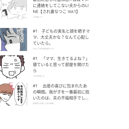
に連絡をしてこない夫からのLI
NE【され妻なつこ Vol.1】
され妻なつこ
#1 子どもの実名と顔を晒すマ
マ、大丈夫かな？なんて心配し
ていたら。
SNSに子供の顔を晒すママ
#1 「ママ、生きてるよね？」
寝ていると思って部屋を開けた
ら
ママが家出した
#1 出産の喜びに包まれたあ
の瞬間。我が子を一番最初に抱
いたのは、夫の不倫相手でし
た。
助産師と不倫した夫の末路