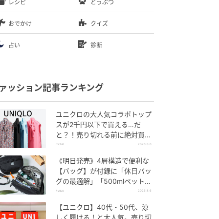
レシピ
どうぶつ
おでかけ
クイズ
占い
診断
ァッション記事ランキング
ユニクロの大人気コラボトップ
スが2千円以下で買える…だ
と？！売り切れる前に絶対買
い！
michill
2026.8.6
《明日発売》4層構造で便利な
【バッグ】が付録に「休日バッ
グの最適解」「500mlペットボ
トルも入る」
4yuuu
2026.8.6
【ユニクロ】40代・50代、涼
しく履ける！と大人気。売り切