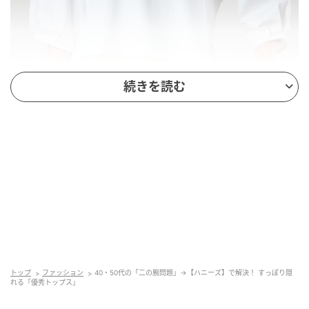
続きを読む
出典：ハニーズ
【GLACIER lusso】「7分袖レースレイヤードトップ
ス」¥2,980（税込）
袖口にタックを入れて立体的に仕上げた7分袖が、腕ま
トップ
ファッション
40・50代の「二の腕問題」→【ハニーズ】で解決！ すっぽり隠
わりのカバー役を担ってくれるこちらのトップス。裾
れる「優秀トップス」
から繊細なレースを覗かせるレイヤード風デザインに