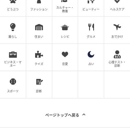
カルチャー・
どうぶつ
ファッション
ビューティー
ヘルスケア
教養
暮らし
住まい
レシピ
グルメ
おでかけ
ビジネス・マ
心理テスト・
クイズ
恋愛
占い
ネー
診断
スポーツ
診断
出典：ハニーズ
ページトップへ戻る
【ハニーズ】「6分袖スカーフ付ブラウス」
¥2,980（税込）