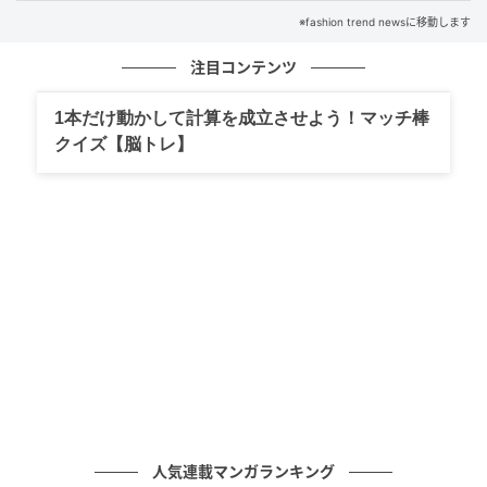
※fashion trend newsに移動します
注目コンテンツ
1本だけ動かして計算を成立させよう！マッチ棒
クイズ【脳トレ】
出典：ハニーズ
【ハニーズ】「7分袖アクセ付ドルマントップス」
¥2,680（税込）
脇から二の腕のラインを曖昧にしやすいドルマンスリ
人気連載マンガランキング