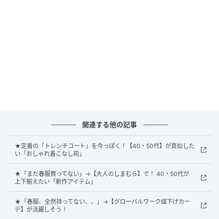
よって、1枚で旬の着こなしを完成させてくれるのも優
秀ポイントです。控えめに透けるレース × チュールの
裾は軽やかな印象を損ねず、春らしい華やかさを演出
します。
大人可愛いドルマンスリーブですっぽり体型カ
バー
関連する他の記事
★定番の「トレンチコート」を今っぽく！【40・50代】が真似した
い「おしゃれ着こなし術」
★「まだ春服買ってない」→【大人のしまむら】で！ 40・50代が
上下揃えたい「新作アイテム」
★「春服、全然持ってない、、」→【グローバルワーク値下げカー
デ】が活躍しそう！