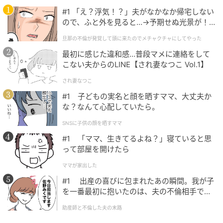
ーブで、大人可愛い印象を醸し出す一着。「手首を華
#1 「え？浮気！？」夫がなかなか帰宅しない
奢に見せて抜け感もある」（公式ECサイトより）とい
ので、ふと外を見ると…→予期せぬ光景が！
う7分袖が着膨れ感をセーブします。UVカット機能も
｜旦那の不倫が発覚して頭に来たのでメチャ
旦那の不倫が発覚して頭に来たのでメチャクチャにしてやった
付いているため、春にTシャツ感覚で1枚で着こなすの
クチャにしてやった
最初に感じた違和感…普段マメに連絡をして
も◎ 付属の長めのネックレスをさりげないアクセント
こない夫からのLINE【され妻なつこ Vol.1】
として活用してみて。
され妻なつこ
#1 子どもの実名と顔を晒すママ、大丈夫か
上品なボウタイデザインで華やぎをプラス
な？なんて心配していたら。
SNSに子供の顔を晒すママ
#1 「ママ、生きてるよね？」寝ていると思
って部屋を開けたら
ママが家出した
#1 出産の喜びに包まれたあの瞬間。我が子
を一番最初に抱いたのは、夫の不倫相手でし
た。
助産師と不倫した夫の末路