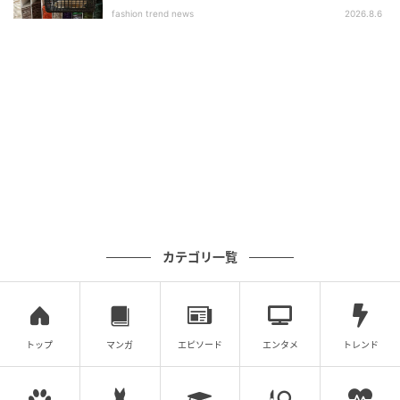
fashion trend news
2026.8.6
フィスコーデにも着回せそうなキレイめボウタイブラ
ウス。流れるようなドレープが上品なボウタイは、結
び直す手間なくサマになるのが魅力です。袖は程よく
余白を持たせた6分丈を採用。二の腕まわりをスマート
に覆いつつ、上からジャケットを羽織った際にも干渉
しにくいのがGOOD。
スカーフアレンジで表情を変えるシャツブラウ
ス
カテゴリ一覧
トップ
マンガ
エピソード
エンタメ
トレンド