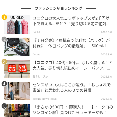
ファッション記事ランキング
ユニクロの大人気コラボトップスが2千円以
下で買える…だと？！売り切れる前に絶対買
い！
michill
2026.8.6
《明日発売》4層構造で便利な【バッグ】が
付録に「休日バッグの最適解」「500mlペッ
トボトルも入る」
4yuuu
2026.8.6
【ユニクロ】40代・50代、涼しく履ける！と
大人気。売り切れ続出のイージーパンツ、買
ってみた！
暮らしニスタ
2026.8.6
センスがいい人はここが違う。「おしゃれで
出典：ハニーズ
素敵」と思われる人の３つの習慣
【ハニーズ】「6分袖ボウタイブラウス」¥2,680（税
beauty news tokyo
2026.8.6
込）
「まさかの500円 → 即購入！ 」【ユニクロの
ワンコイン服】見つけたらラッキーかも！
お出かけの日はもちろん、きちんと感を重視したいオ