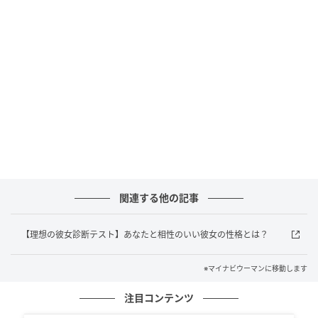
ストアが徒歩圏内」で48.4％でした。
不動産会社のコメントでは、「新社会人は就職による
生活の変化が大きいため周辺環境は利便性の高さを重
視した方が良い」「コンビニは深夜まで営業している
ことが多いので必須」というコメントが見られまし
た。徒歩圏内に生活必需品が揃う環境を重視すると良
いようです。
2位は「最寄り駅から近い（徒歩10分以内など）」
「治安が良い」でした。不動産会社からは、「最寄り
関連する他の記事
の駅が遠いと出勤や外出が億劫になってしまうため近
い方が良い」「室内の設備等よりも、安全で便利な立
【理想の彼女診断テスト】あなたと相性のいい彼女の性格とは？
地を優先する方が良い」というコメントが見られまし
た。
※マイナビウーマンに移動します
新社会人は慣れない仕事で帰りが夜遅い時間になって
注目コンテンツ
しまう可能性もあるため、防犯面からも駅から近いと