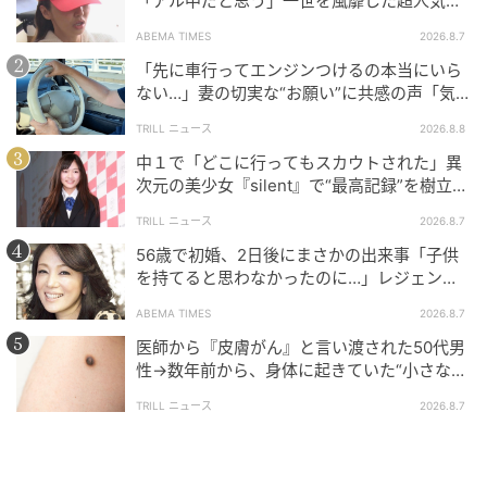
「アル中だと思う」一世を風靡した超人気タ
レント、酒漬けだった日々を告白
ABEMA TIMES
2026.8.7
「先に車行ってエンジンつけるの本当にいら
ない…」妻の切実な“お願い”に共感の声「気
づかないんですよね…」
TRILL ニュース
2026.8.8
中１で「どこに行ってもスカウトされた」異
マイナビウーマン
次元の美少女『silent』で“最高記録”を樹立し
た「反則級」の【トップ女優】
設備編の1位は「宅配ボックス」でした。不動産会社か
TRILL ニュース
2026.8.7
らは、「一人暮らしは不在の時間が多いため」「ネッ
56歳で初婚、2日後にまさかの出来事「子供
を持てると思わなかったのに…」レジェンド
トショッピングが多く利用されているため」というコ
美魔女が当時の心境を告白
メントが見られました。
ABEMA TIMES
2026.8.7
医師から『皮膚がん』と言い渡された50代男
2位は「モニタ付きインターホン」でした。不動産会社
性→数年前から、身体に起きていた“小さな異
からは、「モニタ付きインターホンは防犯面でおすす
変”に「あのとき受診していれば…」
TRILL ニュース
2026.8.7
めしている」というコメントが多数寄せられました。
同社が2025年に行った調査（※）でも、「モニタ付き
インターホンが欲しい」と回答した社会人は84.4％