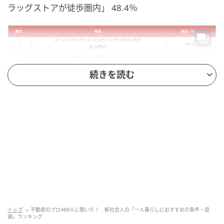
ラッグストアが徒歩圏内」 48.4％
続きを読む
マイナビウーマン
不動産のプロである不動産会社スタッフに、新社会人
の一人暮らしにおすすめの住まいの条件を聞いたとこ
トップ
不動産のプロ469人に聞いた！ 新社会人の「一人暮らしにおすすめの条件・設
ろ、1位は「スーパーマーケット・コンビニ・ドラッグ
備」ランキング