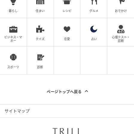
・最近の方は虫やアレルギーなどで洗濯物を外に干さ
ないことが多いので、室内で洗濯物を干せる設備があ
暮らし
住まい
レシピ
グルメ
おでかけ
ったほうが良いです。
・女性一人暮らしのお部屋に水道業者を装った不審者
ビジネス・マ
心理テスト・
が来たことがありました。事前に公式なお知らせのな
クイズ
恋愛
占い
ネー
診断
い訪問は無視した方が良いです。
※ユーザー動向調査 UNDER30 2025 賃貸編
スポーツ
診断
https://www.athome.co.jp/corporate/news/data/que
stionnaire/under30-202511/
■調査概要
ページトップへ戻る
調査対象：「2025年の間に、賃貸居住用物件を探して
サイトマップ
いるお客さまを担当したことがある」と回答した全国
のアットホーム加盟店 469店 有効回答数：469サンプ
ル 調査方法：インターネットによるアンケート調査 調