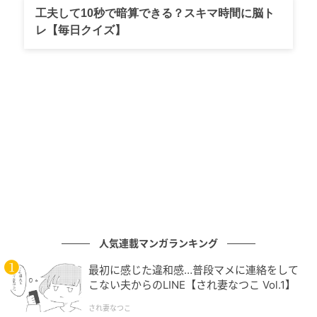
工夫して10秒で暗算できる？スキマ時間に脳ト
安心して過ごせそうです。
レ【毎日クイズ】
4位は「通勤先までアクセスしやすい（片道30分以内
で行ける、乗り換えなしで行けるなど）」がランクイ
ン。不動産会社からは、「通勤は毎日のことなので30
分以内に行けるところが便利」「慣れない環境で通勤
に時間がかかるのは疲れてしまう」というコメント挙
がり、仕事にまだ慣れていない社会人は、通勤先まで
アクセスしやすい物件を優先して選ぶと良いようで
す。
☆不動産のプロが伝授！ 住まい探しを検討している新
社会人に向けたアドバイスやエピソード
人気連載マンガランキング
・病気になったり残業が増えたりと何かしらあると思
最初に感じた違和感…普段マメに連絡をして
こない夫からのLINE【され妻なつこ Vol.1】
うので、その時にどんな場所に住んでいたら安心か考
えると良いです。通勤しやすい場所や周辺にお店があ
され妻なつこ