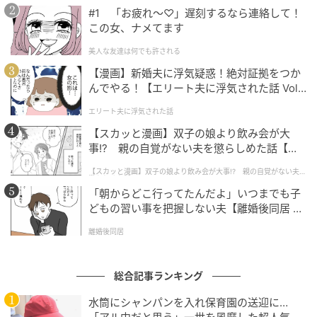
るエリアをおすすめします。
#1 「お疲れ〜♡」遅刻するなら連絡して！
この女、ナメてます
・コンビニが徒歩圏内にあるよりも、スーパーマーケ
美人な友達は何でも許される
ットやドラッグストアが近い方が経済的に優しいと思
【漫画】新婚夫に浮気疑惑！絶対証拠をつか
います。
んでやる！【エリート夫に浮気された話 Vol.
1】
エリート夫に浮気された話
・防音や床の傷付き防止にラグを敷くと良いです。
【スカッと漫画】双子の娘より飲み会が大
・築古だが立地の良い物件を紹介して入居したお客さ
事!? 親の自覚がない夫を懲らしめた話【第1
話】
まから、築年数よりも住みやすい立地をすすめたこと
【スカッと漫画】双子の娘より飲み会が大事!? 親の自覚がない夫を
懲らしめた話
に、大変感謝していただいたことがありました。
「朝からどこ行ってたんだよ」いつまでも子
どもの習い事を把握しない夫【離婚後同居 Vo
◇≪設備編≫1位「宅配ボックス」 45.4％
l.1】
離婚後同居
総合記事ランキング
水筒にシャンパンを入れ保育園の送迎に…