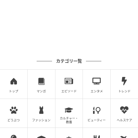
で、需要の高さがうかがえます。
次いで「インターネット接続料無料」が3位にランクイ
ン。不動産会社からは、「インターネット無料は固定
出費が少なくなるためお客さまからも好評」「インタ
ーネットの手続きが不要だと便利だから」というコメ
ントが見られました。在宅勤務を採用している企業も
カテゴリ一覧
あるため、物件を選ぶ際にはあらかじめ確認しておく
と良さそうです。
☆不動産のプロが伝授！ 住まい探しを検討している新
トップ
マンガ
エピソード
エンタメ
トレンド
社会人に向けたアドバイスやエピソード
・採寸は玄関間口、冷蔵庫置場、洗濯機置場までしっ
かりと行うと家具や家電を購入するときに困りませ
カルチャー・
どうぶつ
ファッション
ビューティー
ヘルスケア
教養
ん。