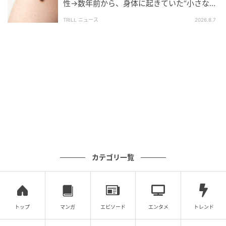
性→数年前から、身体に起きていた“小さな異
変”に「あのとき受診していれば…」
エキサイトニュース
TRILL ニュース
2026.8.7
カテゴリ一覧
エキサイトニュース
トップ
マンガ
エピソード
エンタメ
トレンド
※次回に続く「なんでも横取りする妹の人生が大転落