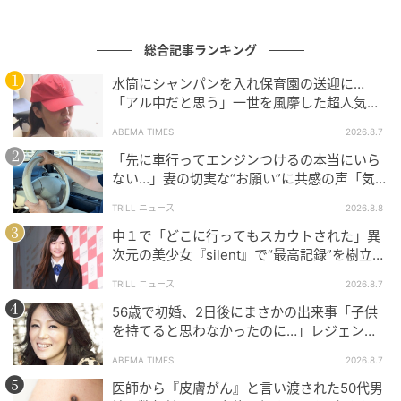
総合記事ランキング
水筒にシャンパンを入れ保育園の送迎に…
エキサイトニュース
「アル中だと思う」一世を風靡した超人気タ
レント、酒漬けだった日々を告白
ABEMA TIMES
2026.8.7
「先に車行ってエンジンつけるの本当にいら
ない…」妻の切実な“お願い”に共感の声「気
づかないんですよね…」
TRILL ニュース
2026.8.8
中１で「どこに行ってもスカウトされた」異
次元の美少女『silent』で“最高記録”を樹立し
た「反則級」の【トップ女優】
TRILL ニュース
2026.8.7
56歳で初婚、2日後にまさかの出来事「子供
を持てると思わなかったのに…」レジェンド
美魔女が当時の心境を告白
ABEMA TIMES
2026.8.7
医師から『皮膚がん』と言い渡された50代男