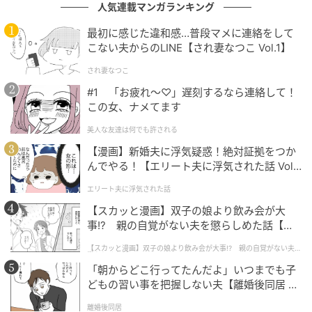
人気連載マンガランキング
最初に感じた違和感…普段マメに連絡をして
こない夫からのLINE【され妻なつこ Vol.1】
され妻なつこ
#1 「お疲れ〜♡」遅刻するなら連絡して！
この女、ナメてます
エキサイトニュース
美人な友達は何でも許される
【漫画】新婚夫に浮気疑惑！絶対証拠をつか
んでやる！【エリート夫に浮気された話 Vol.
1】
エリート夫に浮気された話
【スカッと漫画】双子の娘より飲み会が大
事!? 親の自覚がない夫を懲らしめた話【第1
話】
【スカッと漫画】双子の娘より飲み会が大事!? 親の自覚がない夫を
懲らしめた話
「朝からどこ行ってたんだよ」いつまでも子
どもの習い事を把握しない夫【離婚後同居 Vo
l.1】
離婚後同居