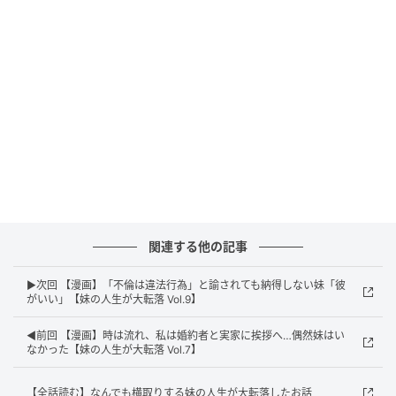
関連する他の記事
エキサイトニュース
▶次回 【漫画】「不倫は違法行為」と諭されても納得しない妹「彼
がいい」【妹の人生が大転落 Vol.9】
◀前回 【漫画】時は流れ、私は婚約者と実家に挨拶へ…偶然妹はい
なかった【妹の人生が大転落 Vol.7】
【全話読む】なんでも横取りする妹の人生が大転落したお話