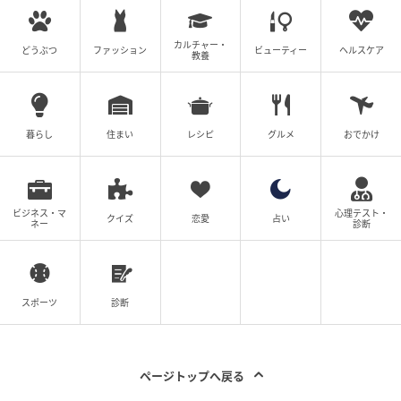
したお話」（全88話）は1日2回更新！
カルチャー・
どうぶつ
ファッション
ビューティー
ヘルスケア
教養
▶次回 【漫画】「不倫は違法行為」と諭されても納得
しない妹「彼がいい」【妹の人生が大転落 Vol.9】
【全話読む】なんでも横取りする妹の人生が大転落し
暮らし
住まい
レシピ
グルメ
おでかけ
たお話
元記事で読む
ビジネス・マ
心理テスト・
クイズ
恋愛
占い
ネー
診断
次の記事
【漫画】優しい息子が変わったのは嫁のせい
では？ 長男嫁の存在自体が私を不愉快にさせ
スポーツ
診断
る【長男嫁が嫌いな理由 Vol.22】
の記事をもっとみる
ページトップへ戻る