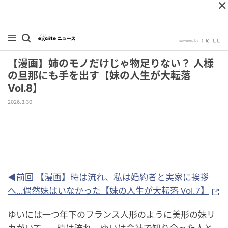
【漫画】姉のモノだけじゃ物足りない？ 人様
の旦那にも手を出す【妹の人生が大転落
Vol.8】
2026.3.30
◀前回 【漫画】時は流れ、私は婚約者と実家に挨拶
へ…偶然妹はいなかった【妹の人生が大転落 Vol.7】
ゆいには一つ年下のフランス人形のように美形の妹リ