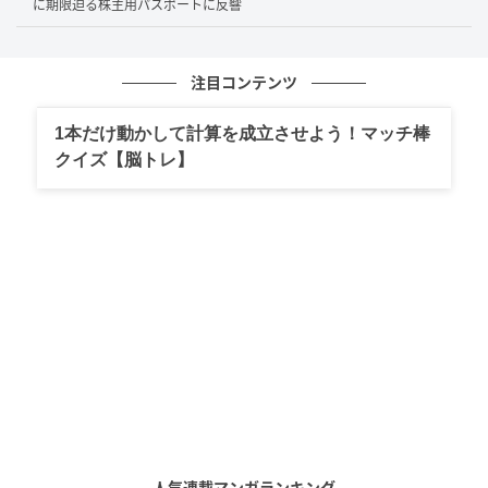
に期限迫る株主用パスポートに反響
注意をしたくても角が立ちそう。
削除申請をしても、一度アップされれば拡散は防げ
ない。
注目コンテンツ
そういう保護者がいないことを願っています。
1本だけ動かして計算を成立させよう！マッチ棒
せめて他の子にはぼかしを入れるなど配慮して。
クイズ【脳トレ】
リスクを知って
個人が特定できるような写真の投稿には、さまざまな
リスクが伴うという指摘も見られます。
簡単に画像をアップするのは危険だと知ってほし
い。
SNSから事件や犯罪に巻き込まれることもある。
今は簡単にフェイク動画などを作れる時代。
小学生は一人で登下校するから危険なこともある。
人気連載マンガランキング