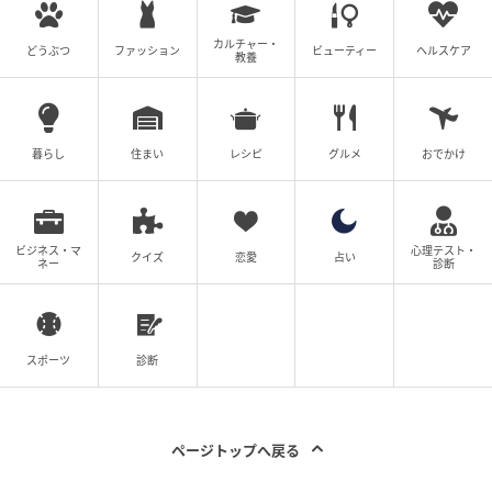
大切な思い出をどのように残すのか
カルチャー・
どうぶつ
ファッション
ビューティー
ヘルスケア
教養
今回は、「入学式の写真をSNSに投稿すること」につ
いての世の中の人の考えをご紹介しました。
暮らし
住まい
レシピ
グルメ
おでかけ
子どもの顔や学校名が分かる写真が投稿されているケ
ースも少なくないことから、個人情報の流出やトラブ
ルにつながる可能性に不安を感じる人も多いようで
す。そのため、投稿には配慮が必要だとする声が目立
ビジネス・マ
心理テスト・
クイズ
恋愛
占い
ネー
診断
ちました。
また、顔や学校名を隠していたとしても、思わぬとこ
ろから情報が特定されてしまうかもしれないという指
スポーツ
診断
摘も見られました。学校側が注意喚起を行っている場
合もありますが、必ずしも全員にルールが浸透してい
るわけではないのが実情です。
ページトップへ戻る