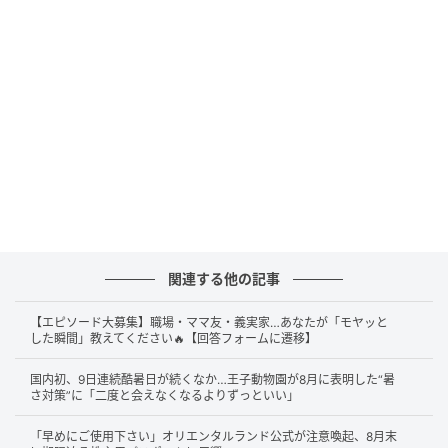
他の子どもが写り込んでしまうという点からも、「や
めてほしい」と考える人は多いようです。自分の子ど
もだけでなく、周囲への影響を気にする声が目立ちま
した。
学校名の入った看板をSNSにアップするのはやめ
て。
知らないところで我が子の顔や名前、学校名などが
晒されるのは嫌。
後ろ姿だったとしてもSNSに載せないでほしい。
関連する他の記事
SNSの生配信をしている人もいて防げない。
【エピソード大募集】職場・ママ友・義実家…あなたが「モヤッと
同じ学校の保護者の場合、今後の付き合いを考える
した瞬間」教えてください🔥【回答フォームに遷移】
と、簡単に注意できないという声も見られました。ト
国内初、9日連続酷暑日が続くなか…王子動物園が8月に表明した“暑
ラブルを避けたいという思いから、我慢してしまうケ
さ対策”に「二度と会えなくなるよりずっといい」
ースもあるようです。
「早めにご使用下さい」オリエンタルランド公式が注意喚起、8月末