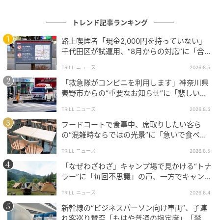
DV被害から逃げている親子がバレたことがある。
他の人のSNSに写り込んでいたようで、連絡先も知
トレンド記事ランキング
らない人から声をかけられた。
路上喫煙者「現金2,000円を持っていない」
千代田区が試運用、“8月からの対応”に「合理
「親は子どもの権利を守らなくてはならない」という
的」「他地域にも広げて」
声もあるように、安易な投稿は控えるべきだと考える
TRILL ニュース
2026.8.5
人は多いようです。子どもを守る意識の大切さが改め
「救急隊がコンビニを利用します」神奈川県
て問われているのではないでしょうか。
秦野市からの“重要なお知らせ”に「悲しい世
の中だな」「ぜひ休んでください」
TRILL ニュース
2026.8.5
フードコートで食事中、席取りしたい客ら
学校でも呼びかけている
の“混雑時ならではの光景”に「急いで食べな
きゃ」「待ってほしい」
TRILL ニュース
2026.8.5
こうした背景から、最近では学校側でもSNS投稿につ
「なぜわざわざ」キャンプ場で見かける“トナ
いて注意を呼びかけるケースが増えているようです。
ラー”に「毎回不思議」の声、一方でキャンプ
場ならではの事情も
SNSへの投稿を禁止するという連絡がきていた。
TRILL ニュース
2026.8.4
写真撮影はデジカメのみで、スマホでの撮影は禁止
新幹線の“ビジネスパーソン向け車両”、子連
れ客巡り賛否「もはや普通の指定席」「禁止