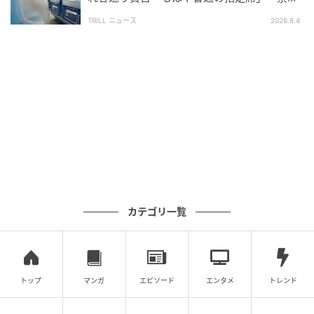
されている。
されていない」
学校でもアナウンスされているはずなのに、なぜ守
TRILL ニュース
2026.8.4
らないの？
しかしながら、学校からの注意があっても、すべての
人に徹底されるとは限らないのが現状のようです。
SNSへの投稿があってから、うちの子の学校は、撮
影自体がだめになった。
今後は受付でスマホやカメラが回収されてしまうか
も。
カテゴリ一覧
ルールが守られない状況が続けば、学校側もより厳し
い対応を取らざるを得なくなるかもしれません。保護
者一人ひとりの意識の差も、今後の課題といえそうで
す。
トップ
マンガ
エピソード
エンタメ
トレンド