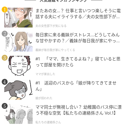
またあの女…？ 仕事と言いつつ楽しそうに電
また、気を付けているつもりでも、特定されてしまう
話する夫にイライラする／夫の女性部下が気
危険性があるという声もありました。思いがけないと
になる（1）【夫婦の危機 まんが】
夫の女性部下が気になる
ころから情報が漏れてしまうケースもあるようです。
毎日家に来る義妹がストレス…どうしてみん
誰が見ているか分からないので、背景には特に気を
な甘やかすの？／義妹が毎日我が家にやって
くる（1）【義父母がシンドイんです！ まん
付けて。
義妹が毎日我が家にやってくる
が】
学校名を隠しても校章や貼り紙などで分かることも
#1 「ママ、生きてるよね？」寝ていると思
ある。
って部屋を開けたら
学校は背景や建物の色などで特定されやすい。
ママが家出した
制服姿から学校名はすぐに分かる。
#1 送迎のバスから「娘が降りてきてませ
鍵付きだったとしても、SNSに投稿する怖さを知っ
ん」
て。
娘が拐われた
ママ同士が無視し合い？ 幼稚園のバス停に漂
実際に、SNSへの投稿写真が原因でトラブルに発展し
う不穏な空気【私たちの連絡係さん Vol.1】
そうになったケースもあるようです。
私たちの連絡係さん