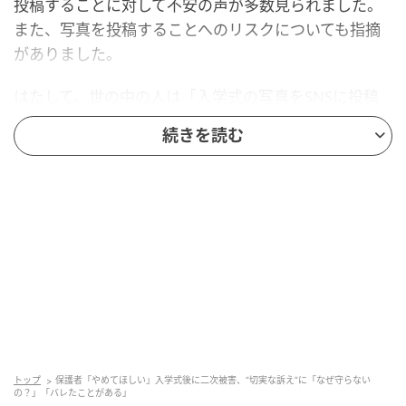
投稿することに対して不安の声が多数見られました。
また、写真を投稿することへのリスクについても指摘
がありました。
はたして、世の中の人は「入学式の写真をSNSに投稿
すること」について、どのように考えているのでしょ
続きを読む
うか。SNSの声を中心にご紹介します。
やめてほしい
実際に、個人が特定できるような写真を投稿している
人は少なくないようです。
子どもの顔や名前、学校名が特定できるような写真
を投稿している人は多い。
SNSで近隣の小学校の入学式写真がいくつも流れて
トップ
保護者「やめてほしい」入学式後に二次被害、“切実な訴え”に「なぜ守らない
きた。
の？」「バレたことがある」