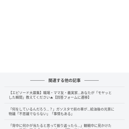
出典：TRILL調べ
「並び直した方がいい」132票
「そのまま続けてもいい」168票
今回は、「そのまま続けてもいい」という方がやや多
めという結果になりました。一方で、「並び直した方
関連する他の記事
がいい」と答えた方も一定数（44％）いることがうか
【エピソード大募集】職場・ママ友・義実家…あなたが「モヤッと
がえます。
した瞬間」教えてください🔥【回答フォームに遷移】
それでは、寄せられた意見の一部をピックアップして
「何をしているんだろう…？」ガソスタで前の車が…給油後の光景に
物議「不思議でならない」「事情もある」
ご紹介します。
「背中に何かが当たると思って振り返ったら…」観戦中に見かけた