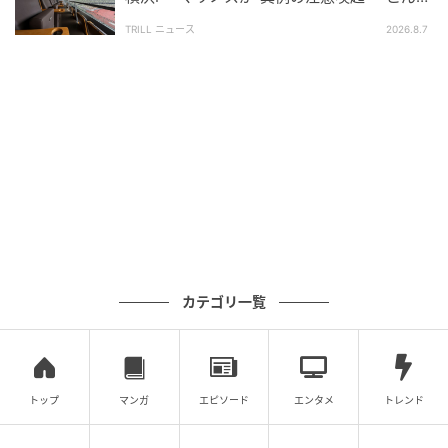
ATMの台数がいくつあるかにもよりますが、取引が3回以上あ
案内が出たのは記憶にない」
TRILL ニュース
2026.8.7
り、かつ後ろに並んでいる場合は並び直しています。2回の取
引なら続けますが、急いで終わらせるようにします。
（50代女性・主婦・中部地方）
連続2回操作は許容するが３回目以降は並んでいた場合時間が
読みづらくなる（自分が嫌なので）ので、操作している側であ
っても連続2回までは操作し、3回以上操作する場合は並び直す
ようにしている。
（60代男性・自営業・東北地方）
カテゴリ一覧
ATMで複数の取引を行う場合、「そのまま続
けてもいい」と回答した方の意見
トップ
マンガ
エピソード
エンタメ
トレンド
続いて、「そのまま続けてもいい」と回答した方の意