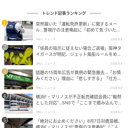
（50代女性・会社員・兵庫県）
トレンド記事ランキング
突然届いた「運転免許更新」に関するメー
何回までと決まっていることが増えてきており、ルールは守る
ル…警視庁の注意喚起に「初めて気づいた」
「家族にも共有した」
べきだと思うから。
TRILL ニュース
2026.8.8
（30代男性・会社員・東京都）
「係員の指示に従えない場合ご退場」阪神タ
イガースが明記、ジェット風船ルールをめぐ
りSNSで賛否
取引の件数や混雑具合によって判断している
TRILL ニュース
2026.8.8
話題の15周年広告が異例の緊急撤去…「お慎
みください」理由に「悲しすぎる」「仕方な
い」
通帳の記帳などすぐ終わることであれば二回ぐらいならやって
TRILL ニュース
2026.8.8
もいいと思うけど、振込等の時間がかかることであれば、周り
横浜F・マリノスが不正転売確認会員に“毅然
の方の目もあるので1回で並び直します。
とした対応”…SNSで「ここまで踏み込んで無
（20代女性・会社員・東海地方）
効化するのは正直すごい」
TRILL ニュース
2026.8.7
「絶対にお止めください」8月7日対鹿島戦、
横浜F・マリノスが“異例の注意喚起”「こんな