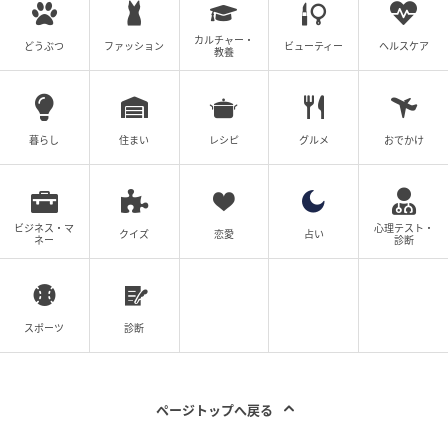
見をご紹介します。
カルチャー・
どうぶつ
ファッション
ビューティー
ヘルスケア
教養
並び直す方が非効率だから
暮らし
住まい
レシピ
グルメ
おでかけ
理由としては何度も並び直すのは色々と効率が悪いので、出来
るだけスムーズにまとめて取引作業しています。
（30代女性・会社員・大阪府）
ビジネス・マ
心理テスト・
クイズ
恋愛
占い
ネー
診断
何度も並び直すのは効率が悪いと思います。
（20代女性・会社員・関東地方）
スポーツ
診断
他人への配慮は大切とは思いますがATM取引を並び直して行う
ページトップへ戻る
のは過剰だと思いますし、非効率だと思います。
（60代男性・自営業・東北地方）