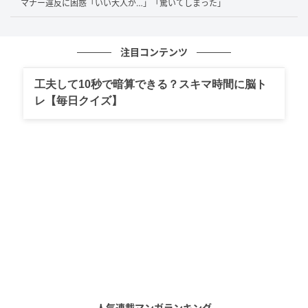
マナー違反に困惑「いい大人が…」「驚いてしまった」
ATMで複数の取引を行う場合、「並び直した
方がいい」と回答した方の意見
注目コンテンツ
まず、「並び直した方がいい」と回答した方の意見を
工夫して10秒で暗算できる？スキマ時間に脳ト
ご紹介します。
レ【毎日クイズ】
後ろの人を待たせてしまうから
後ろに人が並んでいる場合は並び直すのがマナーだと思うか
ら。
（30代男性・フリーランス・関西地方）
待ってる方はイライラするし、行列の原因なので、並び直す。
（30代女性・会社員・関東地方）
人気連載マンガランキング