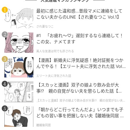
最初に感じた違和感…普段マメに連絡をして
こない夫からのLINE【され妻なつこ Vol.1】
後ろに人がいるときは迷惑行為になると思うので
され妻なつこ
（40代男性・自営業・関東地方）
#1 「お疲れ〜♡」遅刻するなら連絡して！
この女、ナメてます
美人な友達は何でも許される
店舗側がルールを明示しているから
【漫画】新婚夫に浮気疑惑！絶対証拠をつか
んでやる！【エリート夫に浮気された話 Vol.
1】
面倒さや効率がどうという問題でなく、混雑時はそうしてくだ
エリート夫に浮気された話
さいとの貼り紙がしてある
【スカッと漫画】双子の娘より飲み会が大
（40代男性・会社員・九州地方）
事!? 親の自覚がない夫を懲らしめた話【第1
話】
【スカッと漫画】双子の娘より飲み会が大事!? 親の自覚がない夫を
懲らしめた話
「朝からどこ行ってたんだよ」いつまでも子
よく利用するATMの機械には、１度の作業は2回までと記載さ
どもの習い事を把握しない夫【離婚後同居 Vo
れていて、だいたいの人はそれを守っているようで、私も守っ
l.1】
離婚後同居
ています。