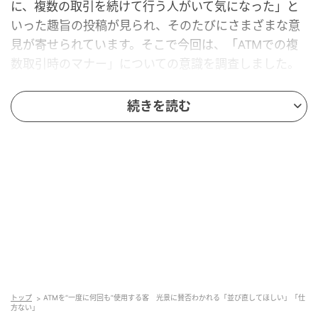
に、複数の取引を続けて行う人がいて気になった」と
いった趣旨の投稿が見られ、そのたびにさまざまな意
見が寄せられています。そこで今回は、「ATMでの複
数取引時のマナー」についての意識を調査しました。
ATMで複数の取引を行う場合、あなたはどう
続きを読む
するべきだと思いますか？
全国の18歳以上の男女300名を対象にアンケートを実
施し、寄せられた結果がこちらです！
トップ
ATMを“一度に何回も”使用する客 光景に賛否わかれる「並び直してほしい」「仕
方ない」