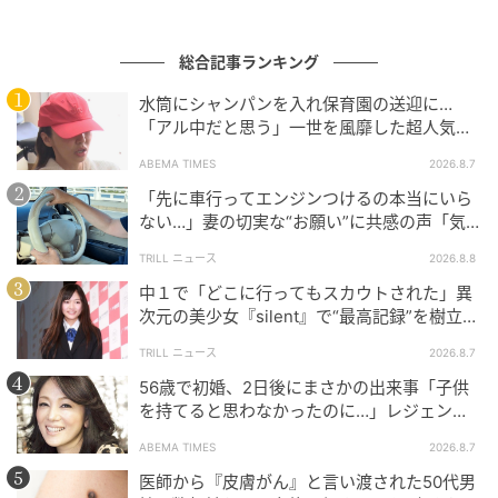
総合記事ランキング
水筒にシャンパンを入れ保育園の送迎に…
「アル中だと思う」一世を風靡した超人気タ
レント、酒漬けだった日々を告白
ABEMA TIMES
2026.8.7
「先に車行ってエンジンつけるの本当にいら
ない…」妻の切実な“お願い”に共感の声「気
づかないんですよね…」
TRILL ニュース
2026.8.8
中１で「どこに行ってもスカウトされた」異
次元の美少女『silent』で“最高記録”を樹立し
た「反則級」の【トップ女優】
TRILL ニュース
2026.8.7
56歳で初婚、2日後にまさかの出来事「子供
を持てると思わなかったのに…」レジェンド
美魔女が当時の心境を告白
ABEMA TIMES
2026.8.7
医師から『皮膚がん』と言い渡された50代男