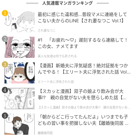
人気連載マンガランキング
最初に感じた違和感…普段マメに連絡をして
こない夫からのLINE【され妻なつこ Vol.1】
され妻なつこ
#1 「お疲れ〜♡」遅刻するなら連絡して！
この女、ナメてます
美人な友達は何でも許される
【漫画】新婚夫に浮気疑惑！絶対証拠をつか
んでやる！【エリート夫に浮気された話 Vol.
1】
エリート夫に浮気された話
【スカッと漫画】双子の娘より飲み会が大
事!? 親の自覚がない夫を懲らしめた話【第1
話】
【スカッと漫画】双子の娘より飲み会が大事!? 親の自覚がない夫を
懲らしめた話
「朝からどこ行ってたんだよ」いつまでも子
どもの習い事を把握しない夫【離婚後同居 Vo
l.1】
離婚後同居