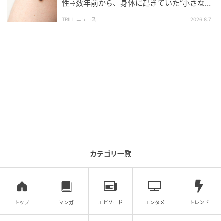
性→数年前から、身体に起きていた“小さな異
変”に「あのとき受診していれば…」
TRILL ニュース
2026.8.7
カテゴリ一覧
トップ
マンガ
エピソード
エンタメ
トレンド