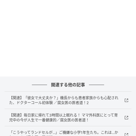
関連する他の記事
【関連】「彼女で大丈夫か？」機長からも患者家族からも心配され
た、ドクターコール初体験 ／腐女医の医者道！2
【関連】毎日家に帰れて3時間以上眠れる！ ママ外科医にとって育
児中の今が人生で一番健康的／腐女医の医者道！
「こうやってランドセルが...」ご機嫌な小学1年生たち。これは...か