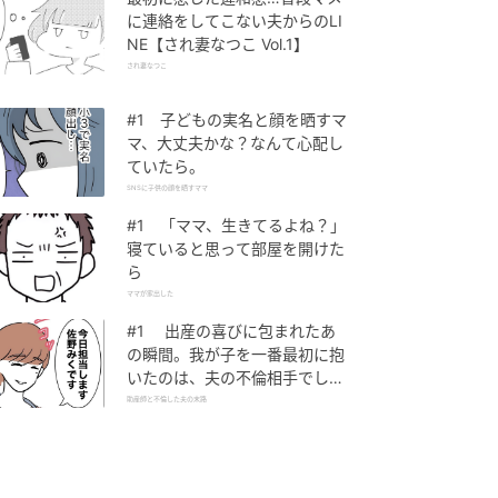
に連絡をしてこない夫からのLI
NE【され妻なつこ Vol.1】
され妻なつこ
#1 子どもの実名と顔を晒すマ
マ、大丈夫かな？なんて心配し
ていたら。
SNSに子供の顔を晒すママ
#1 「ママ、生きてるよね？」
寝ていると思って部屋を開けた
ら
ママが家出した
#1 出産の喜びに包まれたあ
の瞬間。我が子を一番最初に抱
いたのは、夫の不倫相手でし
た。
助産師と不倫した夫の末路