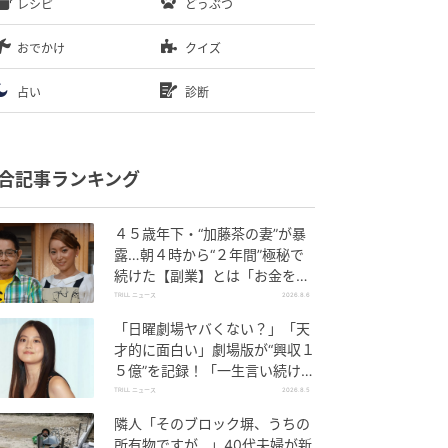
レシピ
どうぶつ
おでかけ
クイズ
占い
診断
合記事ランキング
４５歳年下・“加藤茶の妻”が暴
露…朝４時から“２年間”極秘で
続けた【副業】とは「お金を稼
ぐのって大変」
TRILL ニュース
2026.8.6
「日曜劇場ヤバくない？」「天
才的に面白い」劇場版が“興収１
５億”を記録！「一生言い続け
る」放送後も続く“切望の声”
TRILL ニュース
2026.8.5
隣人「そのブロック塀、うちの
所有物ですが…」40代夫婦が新