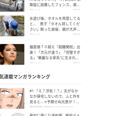
築庭に設置したフェンス、直後
に迫られた"顛末"
TRILL ニュース
2026.8.6
水遊び後、タオルを用意してる
と… 男子「タオル貸してくだ
さい」断った直後、親が大声で
放った一言に絶句
TRILL ニュース
2026.8.6
偏差値７０超え『超難関校』出
身！「次元が違う」「完璧すぎ
る」“華麗なる家系”に生まれた
【規格外の逸材】
TRILL ニュース
2026.8.5
気連載マンガランキング
#1 「え？浮気！？」夫がなか
なか帰宅しないので、ふと外を
見ると…→予期せぬ光景が！｜
旦那の不倫が発覚して頭に来た
旦那の不倫が発覚して頭に来たのでメチャクチャにしてやった
のでメチャクチャにしてやった
最初に感じた違和感…普段マメ