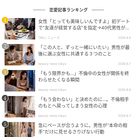
恋愛記事ランキング
女性「とっても美味しいんですよ」初デート
で“友達が経営する店”を指定→40代男性が向
かうが…待ち受けていた“悲惨な結末”
TRILL ニュース
2026.8.6
「この人と、ずっと一緒にいたい」男性が最
後に選ぶ女性に共通する３つのこと
beauty news tokyo
2026.8.7
「もう限界かも…」不倫中の女性が関係を終
わらせたくなる瞬間
beauty news tokyo
2026.8.6
「もう会わない」と決めたのに…。不倫相手
のもとへ戻ってしまう女性の心理
beauty news tokyo
2026.8.7
急にペースが合うように。男性が“本命の相
手”だけに見せるさりげない行動