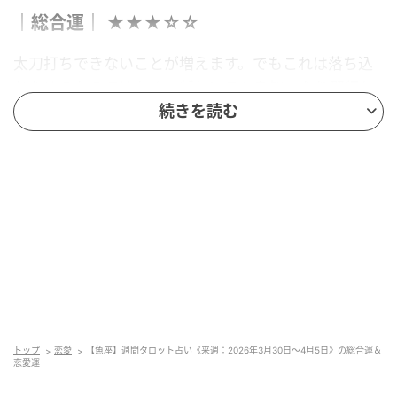
｜総合運｜ ★★★☆☆
太刀打ちできないことが増えます。でもこれは落ち込
むためのものではなく、新しいことを知ったり習得し
ていくチャンスです。学ぶ姿勢を見せていくと有意義
続きを読む
な時間も過ごせるでしょう。仕事や公の場では関わる
人数が減ります。その方が応対しやすいと考えましょ
う。
｜恋愛運｜ ★★☆☆☆
執着心をどう活かしていくかで結果が左右します。自
分が何とかしてあげようではなく、相手の自尊心を上
手にくすぐっていきましょう。シングルの方は、発想
の転換力が高い人との縁や出会いがありそうです。パ
トップ
恋愛
【魚座】週間タロット占い《来週：2026年3月30日〜4月5日》の総合運＆
恋愛運
ートナーのいる方は、相手がまず人生や仕事のことを