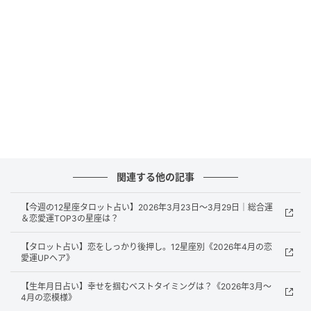
頑張りたい時です。
｜時期｜
3月31日 勢いがある ／ 4月5日 現実的な考えに変わる
｜ラッキーアイテム｜
砂風呂
関連する他の記事
ぜひ参考にしていただき来週も良き毎日をお過ごしく
ださい。＜占い：咲良（さら）＞
【今週の12星座タロット占い】2026年3月23日〜3月29日｜総合運
＆恋愛運TOP3の星座は？
元記事で読む
【タロット占い】恋をしっかり後押し。12星座別《2026年4月の恋
愛運UPヘア》
次の記事
【生年月日占い】幸せを掴むベストタイミングは？《2026年3月～
特別じゃないけど恋が続く。男性が手放せな
4月の恋模様》