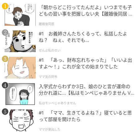
「朝からどこ行ってたんだよ」いつまでも子
どもの習い事を把握しない夫【離婚後同居 Vo
l.1】
離婚後同居
#1 お義姉さんたちくるって、私話したよ
ね？ ねぇ、それでも…
ぜんぶ私のせい
#1 「あっ、財布忘れちゃった」「いいよ出
すよ〜！」これが全ての始まりでした
ママ友の財布
入学式からわずか3日、娘のひと言が運命の
分かれ道に…【私はモンペじゃありません Vo
l.1】
私はモンペじゃありません
#1 「ママ、生きてるよね？」寝ていると思
って部屋を開けたら
ママが家出した