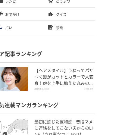
レシピ
どうぶつ
おでかけ
クイズ
占い
診断
ア記事ランキング
【ヘアスタイル】うねってパサ
つく髪がカットとカラーで大変
身！癖を上手に抑えた丸みのあ
るボブで華やかな印象に！
素敵なあの人Web
2026.6.16
気連載マンガランキング
最初に感じた違和感…普段マメ
に連絡をしてこない夫からのLI
NE【され妻なつこ Vol.1】