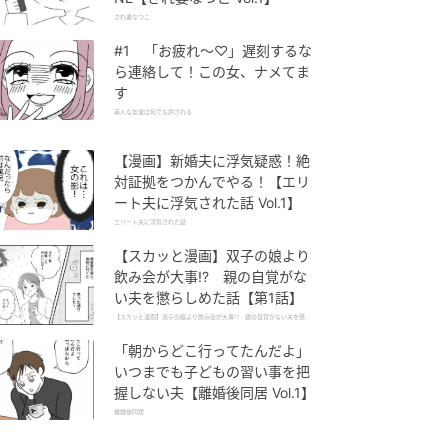
され妻なつこ
#1 「お疲れ〜♡」遅刻するな
ら連絡して！この女、ナメてま
す
美人な友達は何でも許される
【漫画】新婚夫に浮気疑惑！絶
対証拠をつかんでやる！【エリ
ート夫に浮気された話 Vol.1】
エリート夫に浮気された話
【スカッと漫画】双子の娘より
飲み会が大事!? 親の自覚がな
い夫を懲らしめた話【第1話】
【スカッと漫画】双子の娘より飲み会が大事!? 親の自覚がない夫を懲ら
しめた話
「朝からどこ行ってたんだよ」
いつまでも子どもの習い事を把
握しない夫【離婚後同居 Vol.1】
離婚後同居