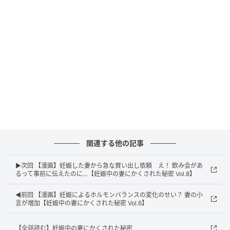
エキサイトニュース
関連する他の記事
▶次回 【漫画】妊娠した妻から急な買い出し依頼 え！ 飲み会があ
るって事前に伝えたのに…【妊娠中の妻にかくされた秘密 Vol.8】
◀前回 【漫画】妊娠によるホルモンバランスの変化のせい？ 妻の小
言が増加【妊娠中の妻にかくされた秘密 Vol.6】
【全話読む】妊娠中の妻にかくされた秘密