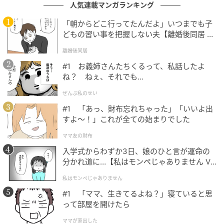
人気連載マンガランキング
「朝からどこ行ってたんだよ」いつまでも子
どもの習い事を把握しない夫【離婚後同居 Vo
l.1】
離婚後同居
エキサイトニュース
#1 お義姉さんたちくるって、私話したよ
ね？ ねぇ、それでも…
ぜんぶ私のせい
#1 「あっ、財布忘れちゃった」「いいよ出
すよ〜！」これが全ての始まりでした
ママ友の財布
入学式からわずか3日、娘のひと言が運命の
分かれ道に…【私はモンペじゃありません Vo
l.1】
私はモンペじゃありません
#1 「ママ、生きてるよね？」寝ていると思
って部屋を開けたら
ママが家出した