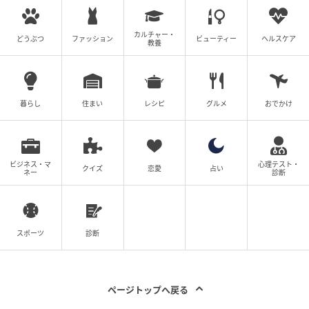
カルチャー・
どうぶつ
ファッション
ビューティー
ヘルスケア
教養
暮らし
住まい
レシピ
グルメ
おでかけ
ビジネス・マ
心理テスト・
クイズ
恋愛
占い
ネー
診断
エキサイトニュース
スポーツ
診断
妻の厳しい口調に、もう少し優しく言ってほしいとお
願いする夫。すると、「たけるにまで気を遣えってこ
と？」とさらにキツい言葉を返されてしまいます。妊
ページトップへ戻る
娠中はピリピリするものとはいえ、このままではいろ