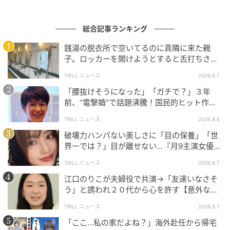
総合記事ランキング
エキサイトニュース
銭湯の脱衣所で空いてるのに真隣に来た親
子。ロッカーを開けようとすると舌打ちさ
れ…→直後、娘の放った“純粋な一言”に「心の
TRILL ニュース
2026.8.7
中で拍手」
「腰抜けそうになった」「ガチで？」３年
前、“電撃婚”で話題沸騰！国民的ヒット作
『逃げ恥』で異彩放った【国宝級イケメン】
TRILL ニュース
2026.8.6
破壊力ハンパない美しさに「目の保養」「世
界一では？」目が離せない…『月9主演女優
（34歳）』“極上”美ショットがすごい
TRILL ニュース
2026.8.7
江口のりこが夫婦役で共演→「友達いなさそ
う」と誘われ２０代から心を許す【意外な親
友芸人】とは？
TRILL ニュース
2026.8.7
「ここ…私の家だよね？」海外赴任から帰宅
エキサイトニュース