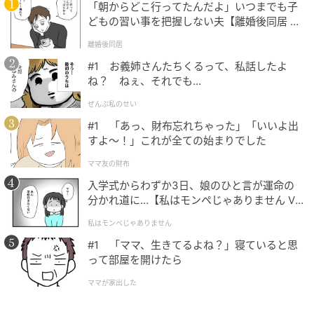
「朝からどこ行ってたんだよ」いつまでも子
どもの習い事を把握しない夫【離婚後同居 Vo
l.1】
離婚後同居
#1 お義姉さんたちくるって、私話したよ
ね？ ねぇ、それでも…
ぜんぶ私のせい
#1 「あっ、財布忘れちゃった」「いいよ出
すよ〜！」これが全ての始まりでした
ママ友の財布
入学式からわずか3日、娘のひと言が運命の
分かれ道に…【私はモンペじゃありません Vo
l.1】
私はモンペじゃありません
#1 「ママ、生きてるよね？」寝ていると思
って部屋を開けたら
ママが家出した