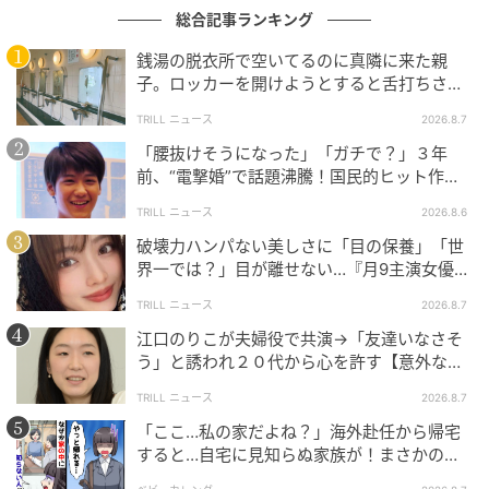
総合記事ランキング
銭湯の脱衣所で空いてるのに真隣に来た親
子。ロッカーを開けようとすると舌打ちさ
れ…→直後、娘の放った“純粋な一言”に「心の
TRILL ニュース
2026.8.7
中で拍手」
「腰抜けそうになった」「ガチで？」３年
前、“電撃婚”で話題沸騰！国民的ヒット作
『逃げ恥』で異彩放った【国宝級イケメン】
TRILL ニュース
2026.8.6
破壊力ハンパない美しさに「目の保養」「世
界一では？」目が離せない…『月9主演女優
（34歳）』“極上”美ショットがすごい
TRILL ニュース
2026.8.7
江口のりこが夫婦役で共演→「友達いなさそ
う」と誘われ２０代から心を許す【意外な親
猫のいる食卓
友芸人】とは？
TRILL ニュース
2026.8.7
「ここ…私の家だよね？」海外赴任から帰宅
すると…自宅に見知らぬ家族が！まさかの真
相とは！？