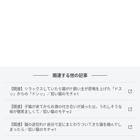
関連する他の記事
【関連】リラックスしていたら猫が!? 飼い主が悲鳴を上げた「ドス
ッ」からの「ドンッ」／拾い猫のモチャ1
【関連】子猫が来てからお酒の付き合いが減った父。うれしそうな
母が微笑ましくて／拾い猫のモチャ2
【関連】猫の逆切れ!? 自分で足にまとわりついてきた猫を踏んでし
まったら／拾い猫のモチャ1