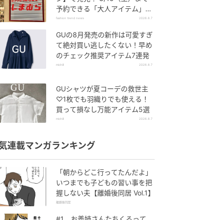
予約できる「大人アイテム」っ
て？
fashion trend news
2026.8.7
GUの8月発売の新作は可愛すぎ
て絶対買い逃したくない！早め
のチェック推奨アイテム7連発
michill
2026.8.7
GUシャツが夏コーデの救世主
♡1枚でも羽織りでも使える！
買って損なし万能アイテム5選
michill
2026.8.7
気連載マンガランキング
「朝からどこ行ってたんだよ」
いつまでも子どもの習い事を把
握しない夫【離婚後同居 Vol.1】
離婚後同居
#1 お義姉さんたちくるって、