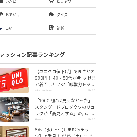
レシピ
どうぶつ
おでかけ
クイズ
占い
診断
ァッション記事ランキング
【ユニクロ値下げ】でまさかの
990円！ 40・50代が今 → 秋ま
で着回したい♡「即戦力トップ
ス」
fashion trend news
2026.8.7
「1000円には見えなかった」
スタンダードプロダクツのリュ
ックが「高見えする」の声。2
個購入する人も
All About
2026.8.7
8/5（水）〜【しまむらチラ
シ】で発見！ 8/15（土）まで