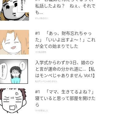
私話したよね？ ねぇ、それで
も…
ぜんぶ私のせい
#1 「あっ、財布忘れちゃっ
た」「いいよ出すよ〜！」これ
が全ての始まりでした
ママ友の財布
入学式からわずか3日、娘のひ
と言が運命の分かれ道に…【私
はモンペじゃありません Vol.1】
私はモンペじゃありません
#1 「ママ、生きてるよね？」
寝ていると思って部屋を開けた
ら
ママが家出した