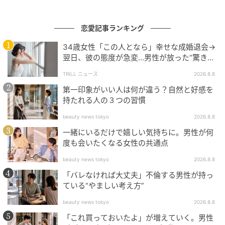
恋愛記事ランキング
34歳女性「この人となら」幸せな成婚退会→
翌日、彼の態度が急変…男性が放った“驚きの
一言”に「誰も信じることができません」
TRILL ニュース
2026.8.8
第一印象がいい人は何が違う？自然と好感を
持たれる人の３つの習慣
beauty news tokyo
2026.8.8
一緒にいるだけで嬉しい気持ちに。男性が何
度も会いたくなる女性の共通点
beauty news tokyo
2026.8.8
「バレなければ大丈夫」不倫する男性が持っ
ている“やましい考え方”
beauty news tokyo
2026.8.8
「これ買っておいたよ」が増えていく。男性