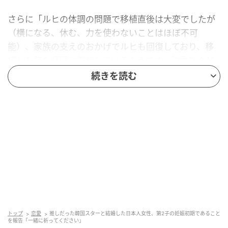
さらに「ルヒの体調の問題で移植直後は大変でしたが
（横になる、休む、力を使わないことはほぼ不可
能）、家族の支えのおかげでルヒも回復しており、移
植した胚も順調に着床しているようです。助言をくだ
さった方々に感謝しています」と明かした。
続きを読む
また「もし今回うまくいけば（赤ちゃんは）午年にな
りますが…同じ干支のママはいらっしゃいますか？力
をください」と呼びかけ、多くの応援コメントが寄せ
られている。
トップ
恋愛
推しだった韓国スターと結婚した日本人女性、第2子の妊娠初期であること
を報告「一緒に祈ってください」