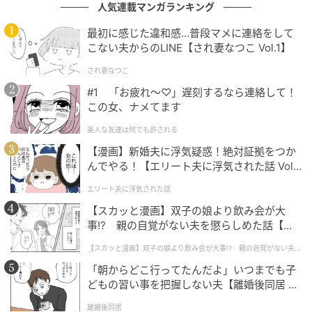
人気連載マンガランキング
最初に感じた違和感…普段マメに連絡をして
こない夫からのLINE【され妻なつこ Vol.1】
され妻なつこ
#1 「お疲れ〜♡」遅刻するなら連絡して！
この女、ナメてます
美人な友達は何でも許される
【漫画】新婚夫に浮気疑惑！絶対証拠をつか
んでやる！【エリート夫に浮気された話 Vol.
1】
エリート夫に浮気された話
【スカッと漫画】双子の娘より飲み会が大
事!? 親の自覚がない夫を懲らしめた話【第1
話】
【スカッと漫画】双子の娘より飲み会が大事!? 親の自覚がない夫を
懲らしめた話
「朝からどこ行ってたんだよ」いつまでも子
どもの習い事を把握しない夫【離婚後同居 Vo
l.1】
離婚後同居