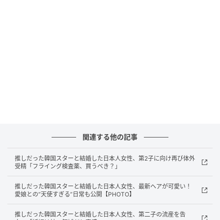
関連する他の記事
推しだった韓国スターと結婚した日本人女性、第2子に向け再び体外
受精「フライング検査薬、買うべき？」
（写真＝彩音さんInstagram）
推しだった韓国スターと結婚した日本人女性、最新ヘアが可愛い！
愛娘との“天使すぎる”日常も公開【PHOTO】
彩音さんは、かつて“推し”だったイ・ジフンと14歳の
年の差を乗り越え、2021年に結婚。不妊治療を経て
推しだった韓国スターと結婚した日本人女性、第二子の流産を告