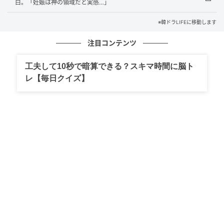
白。「妊娠は神の領域だと実感…」
2024年7月に長女・ルヒちゃんを出産した。
※韓ドラLIFEに移動します
元記事で読む
注目コンテンツ
次の記事
工夫して10秒で暗算できる？スキマ時間に脳ト
イ・ヘリが語る『花が咲けば、月を想い』で
レ【毎日クイズ】
の成長と変化【インタビュー】
の記事をもっとみる