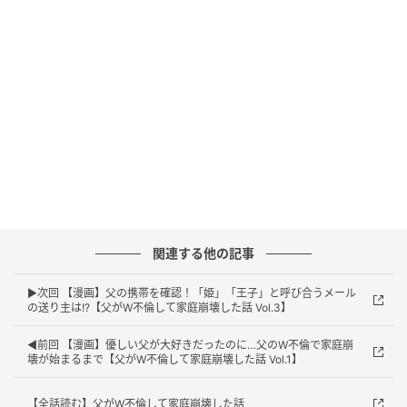
エキサイトニュース
関連する他の記事
▶次回 【漫画】父の携帯を確認！「姫」「王子」と呼び合うメール
の送り主は!?【父がW不倫して家庭崩壊した話 Vol.3】
◀前回 【漫画】優しい父が大好きだったのに…父のW不倫で家庭崩
壊が始まるまで【父がW不倫して家庭崩壊した話 Vol.1】
【全話読む】父がW不倫して家庭崩壊した話