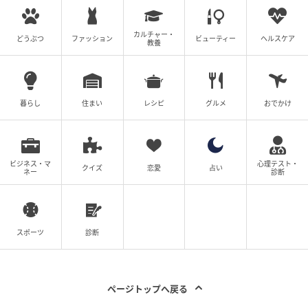
元記事で読む
次の記事
カルチャー・
どうぶつ
ファッション
ビューティー
ヘルスケア
教養
【漫画】姉の誕生日プレゼントを横取りした
上に「ブサイク」と暴言を吐く【妹の人生が
大転落 Vol.2】
暮らし
住まい
レシピ
グルメ
おでかけ
の記事をもっとみる
ビジネス・マ
心理テスト・
クイズ
恋愛
占い
ネー
診断
スポーツ
診断
ページトップへ戻る