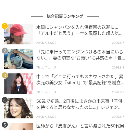
総合記事ランキング
水筒にシャンパンを入れ保育園の送迎に…
「アル中だと思う」一世を風靡した超人気タ
レント、酒漬けだった日々を告白
ABEMA TIMES
2026.8.7
「先に車行ってエンジンつけるの本当にいら
ない…」妻の切実な“お願い”に共感の声「気
づかないんですよね…」
TRILL ニュース
2026.8.8
中１で「どこに行ってもスカウトされた」異
次元の美少女『silent』で“最高記録”を樹立し
た「反則級」の【トップ女優】
TRILL ニュース
2026.8.7
56歳で初婚、2日後にまさかの出来事「子供
を持てると思わなかったのに…」レジェンド
美魔女が当時の心境を告白
ABEMA TIMES
2026.8.7
エキサイトニュース
医師から『皮膚がん』と言い渡された50代男