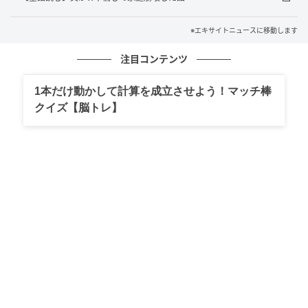
※エキサイトニュースに移動します
注目コンテンツ
1本だけ動かして計算を成立させよう！マッチ棒
クイズ【脳トレ】
エキサイトニュース
父が不倫をしているようだと知ってから、父の行動は
ますます怪しく感じました。帰宅も毎日23時過ぎでし
た。
ついに父の携帯を手に取り…