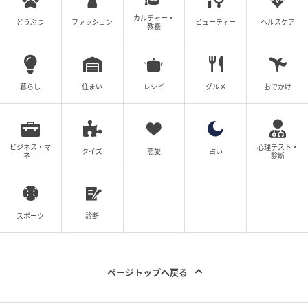
カルチャー・
どうぶつ
ファッション
ビューティー
ヘルスケア
お茶を入れてわざとボトルを横倒しにしてみました。
教養
中身がこぼれなかったので、カバンに入れて持ち歩く
ときも安心。結露もそこまで気になりません。
暮らし
住まい
レシピ
グルメ
おでかけ
見た目のギラギラ感もポイントで、シンプルなドリン
クもこのタンブラーに入れるだけで、一気に華やかに
なります。
ビジネス・マ
心理テスト・
クイズ
恋愛
占い
ネー
診断
SNS映えも抜群なので、人気の理由がよく分かりまし
た。
スポーツ
診断
今回はダイソーの『ドリンクボトル（ラメ入り）』を
ご紹介しました。
ページトップへ戻る
ボトルの入り口は幅広く作られていますが、手が入ら
ないサイズ感。そのため、洗うときは柄付きスポンジ