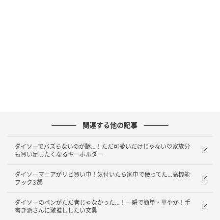
容量：330mL
販売ショップ：ダイソー
JANコード：4550480918723
SNSでも話題に！TGC×ダイソーの注目の商品
をチェック
関連する他の記事
ダイソーでバズらないのが謎…！ただ可愛いだけじゃない♡家族分
も買い足したくなるキーホルダー
ダイソーマニアがリピ買い中！気付いたら家中で使ってた…高機能
フック3選
ダイソーのペンがただ者じゃなかった…！一瞬で簡単・華やか！手
書き派さんに激推ししたい文具