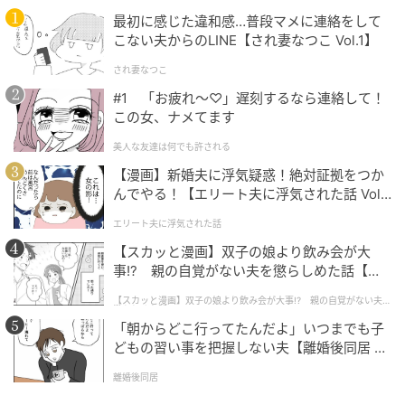
最初に感じた違和感…普段マメに連絡をして
こない夫からのLINE【され妻なつこ Vol.1】
され妻なつこ
#1 「お疲れ〜♡」遅刻するなら連絡して！
この女、ナメてます
美人な友達は何でも許される
【漫画】新婚夫に浮気疑惑！絶対証拠をつか
んでやる！【エリート夫に浮気された話 Vol.
1】
エリート夫に浮気された話
【スカッと漫画】双子の娘より飲み会が大
michill
事!? 親の自覚がない夫を懲らしめた話【第1
話】
デザインに目が行きがちですが、ボトルの構造にも注
【スカッと漫画】双子の娘より飲み会が大事!? 親の自覚がない夫を
懲らしめた話
目したいところ。
「朝からどこ行ってたんだよ」いつまでも子
どもの習い事を把握しない夫【離婚後同居 Vo
l.1】
ダブルウォールになっているので、例えば冷たいドリ
離婚後同居
ンクを入れても、結露しにくい効果が期待できます。