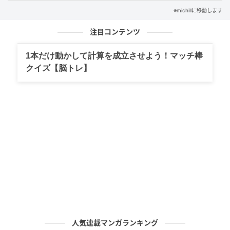
※michillに移動します
注目コンテンツ
michill
1本だけ動かして計算を成立させよう！マッチ棒
クイズ【脳トレ】
ダイソーで見つけた『ドリンクボトル（ラメ入り）』
が、話題通りの可愛さで思わず手に入れたくなるアイ
テムだったのでご紹介します。
こちらは東京ガールズコレクション（TGC）コラボレ
ーションの特設コーナーで発見。
価格は￥330（税込）とプチプラながら、デザイン性
も機能性もばっちり。
SNSで購入報告が続出しているのも納得の仕上がりで
す。
人気連載マンガランキング