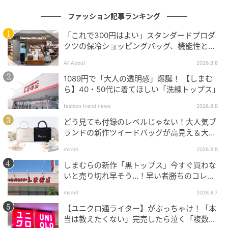
ファッション記事ランキング
「これで300円はよい」スタンダードプロダ
クツの保冷ショッピングバッグ、機能性とデ
ザインでネット大絶賛
All About
2026.8.8
1089円で「大人の透明感」爆誕！ 【しまむ
ら】40・50代に着てほしい「洗練トップス」
fashion trend news
2026.8.8
どう見ても付録のレベルじゃない！大人気ブ
ランドの新作ツイードバッグが高見え＆大容
量♡
michill
2026.8.8
michill
しまむらの新作「黒トップス」今すぐ買わな
いと売り切れ早そう…！早い者勝ちのコレ買
さらに、フタ部分にはパッキンが付いているので、中
いリスト
michill
2026.8.7
身が漏れにくい設計になっているのがGOOD。
【ユニクロ通ライター】がぶっちゃけ！「本
当は教えたくない」完売したら泣く「複数買
早速使っていきましょう！