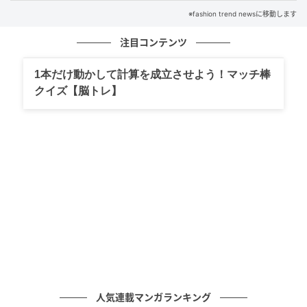
※fashion trend newsに移動します
注目コンテンツ
1本だけ動かして計算を成立させよう！マッチ棒
クイズ【脳トレ】
出典：Instagram
表面にレイヤーを少しだけ入れ、全体に柔らかな丸み
を添えたクラシカルなボブスタイル。毛先を内側へま
とめることで、ナチュラルかつ上品なフォルムが完成
します。透明感のあるベージュカラーは、白髪をぼか
人気連載マンガランキング
しつつ、表情にまで明るさを添えてくれそうです。