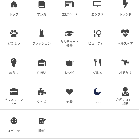
トップ
マンガ
エピソード
エンタメ
トレンド
ハイライトが光る、ふんわりレイヤーミディ
カルチャー・
どうぶつ
ファッション
ビューティー
ヘルスケア
教養
暮らし
住まい
レシピ
グルメ
おでかけ
ビジネス・マ
心理テスト・
クイズ
恋愛
占い
ネー
診断
スポーツ
診断