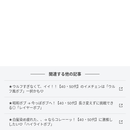
う。外ハネで遊び心も加わり、上品さと若々しさを両
立したスタイルに仕上がっています。
透明感を引き出すクラシカルボブ
関連する他の記事
★ウルフすぎなくて、イイ！！【40・50代】のイメチェンは「ウル
フ風ボブ」一択かも♡
★昭和ボブ → 今っぽボブへ！【40・50代】長さ変えずに挑戦でき
る◎「レイヤーボブ」
★白髪染め疲れた、、→ ならコレーーッ！【40・50代】に激推し
したい♡「ハイライトボブ」