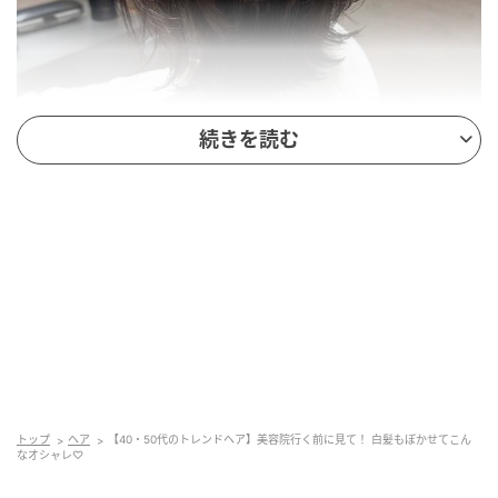
続きを読む
出典：Instagram
顔まわりと髪表面にたっぷりと動きを持たせた、艶や
かな暗髪のウルフボブです。トップの毛先を内側へ向
けて丸みを出しつつ、ベースを外ハネに整えること
トップ
ヘア
【40・50代のトレンドヘア】美容院行く前に見て！ 白髪もぼかせてこん
なオシャレ♡
で、ひし形の美しいシルエットを作りました。ほどよ
くくすませたカラーは、白髪ぼかしとしても活躍しそ