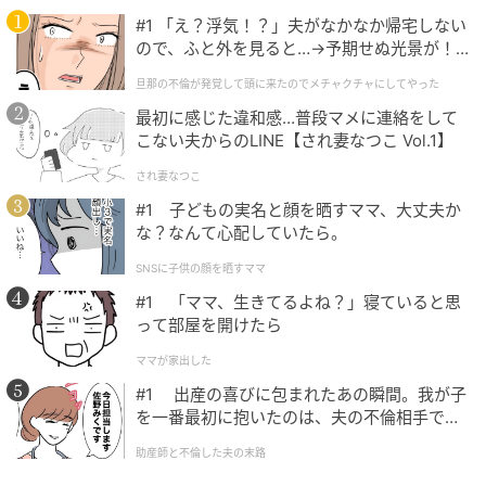
#1 「え？浮気！？」夫がなかなか帰宅しない
ので、ふと外を見ると…→予期せぬ光景が！
｜旦那の不倫が発覚して頭に来たのでメチャ
メリハリの効いたくびれレイヤーロブ
旦那の不倫が発覚して頭に来たのでメチャクチャにしてやった
クチャにしてやった
最初に感じた違和感…普段マメに連絡をして
こない夫からのLINE【され妻なつこ Vol.1】
され妻なつこ
#1 子どもの実名と顔を晒すママ、大丈夫か
な？なんて心配していたら。
SNSに子供の顔を晒すママ
#1 「ママ、生きてるよね？」寝ていると思
って部屋を開けたら
ママが家出した
#1 出産の喜びに包まれたあの瞬間。我が子
を一番最初に抱いたのは、夫の不倫相手でし
た。
助産師と不倫した夫の末路