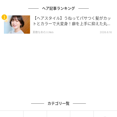
ヘア記事ランキング
【ヘアスタイル】うねってパサつく髪がカッ
トとカラーで大変身！癖を上手に抑えた丸み
のあるボブで華やかな印象に！
素敵なあの人Web
2026.6.16
出典：Instagram
くすみを効かせたブラウンカラーが、落ち着きと今っ
ぽさを与えるレイヤーロブです。トップの髪をふんわ
りと内側へ入れ、ベースの髪は肩に当たる長さを活か
して自然な外ハネに整えています。上下の毛流れに差
をつけることで首元に美しいくびれが生まれ、メリハ
カテゴリ一覧
リのあるシルエットに。