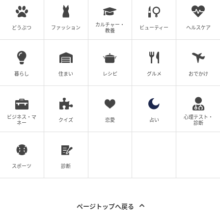
元記事で読む
カルチャー・
どうぶつ
ファッション
ビューティー
ヘルスケア
教養
次の記事
【漫画】僕は育児に専念、妻は就職活動を始
めた【僕と帰ってこない妻 Vol.520】
暮らし
住まい
レシピ
グルメ
おでかけ
の記事をもっとみる
ビジネス・マ
心理テスト・
クイズ
恋愛
占い
ネー
診断
スポーツ
診断
ページトップへ戻る