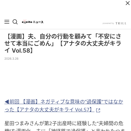
【漫画】夫、自分の行動を顧みて「不安にさ
せて本当にごめん」【アナタの大丈夫がキラ
イ Vol.58】
2026.3.26
◀前回 【漫画】ネガティブな意味の”過保護”ではなか
った【アナタの大丈夫がキライ Vol.57】
星田つまみさんが第2子出産時に経験した“夫婦間の危