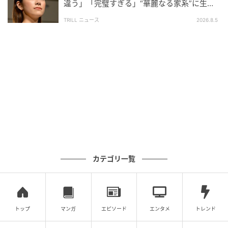
違う」「完璧すぎる」“華麗なる家系”に生ま
れた【規格外の逸材】
TRILL ニュース
2026.8.5
エキサイトニュース
※次回に続く「アナタの大丈夫がキライ」（全66話）
は6時更新！
カテゴリ一覧
▶次回 【漫画】本当に夫が変わるかわからないが有意
義な話し合いと実感【アナタの大丈夫がキライ
Vol.59】
トップ
マンガ
エピソード
エンタメ
トレンド
【全話読む】アナタの大丈夫がキライ