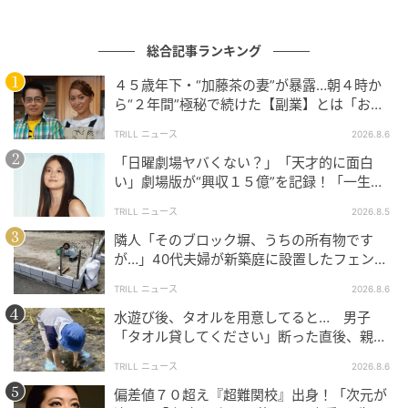
総合記事ランキング
４５歳年下・“加藤茶の妻”が暴露…朝４時か
ら“２年間”極秘で続けた【副業】とは「お金
を稼ぐのって大変」
TRILL ニュース
2026.8.6
「日曜劇場ヤバくない？」「天才的に面白
エキサイトニュース
い」劇場版が“興収１５億”を記録！「一生言
い続ける」放送後も続く“切望の声”
TRILL ニュース
2026.8.5
隣人「そのブロック塀、うちの所有物です
が…」40代夫婦が新築庭に設置したフェン
ス、直後に迫られた"顛末"
TRILL ニュース
2026.8.6
水遊び後、タオルを用意してると… 男子
「タオル貸してください」断った直後、親が
大声で放った一言に絶句
TRILL ニュース
2026.8.6
偏差値７０超え『超難関校』出身！「次元が