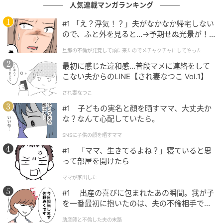
人気連載マンガランキング
#1 「え？浮気！？」夫がなかなか帰宅しない
ので、ふと外を見ると…→予期せぬ光景が！
｜旦那の不倫が発覚して頭に来たのでメチャ
旦那の不倫が発覚して頭に来たのでメチャクチャにしてやった
クチャにしてやった
最初に感じた違和感…普段マメに連絡をして
こない夫からのLINE【され妻なつこ Vol.1】
エキサイトニュース
され妻なつこ
#1 子どもの実名と顔を晒すママ、大丈夫か
な？なんて心配していたら。
SNSに子供の顔を晒すママ
#1 「ママ、生きてるよね？」寝ていると思
って部屋を開けたら
ママが家出した
#1 出産の喜びに包まれたあの瞬間。我が子
を一番最初に抱いたのは、夫の不倫相手でし
た。
助産師と不倫した夫の末路