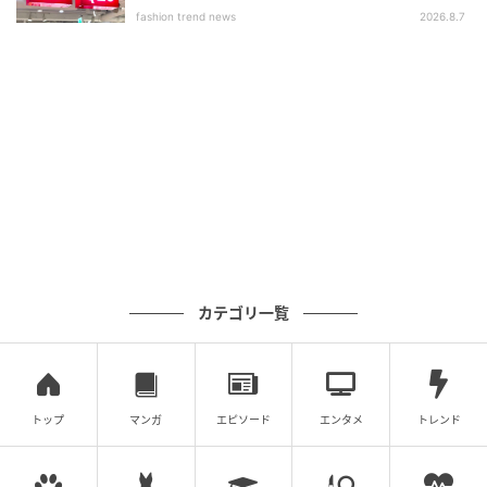
いアイテム」
【ユニクロ】「イージーユーティリティパンツ」
fashion trend news
2026.8.7
¥3,990（税込）
UVカット機能付きの、カジュアルなワイドストレート
パンツ。裾にはアジャスターが付いているので、その
日の気分や合わせるアイテムによってシルエットを変
えられます。公式サイトによると「汗をかいても快適
に着用できるのでアウトドアやスポーツにもおすす
め」と紹介があり、アクティブに過ごす日にも重宝し
そう。
カテゴリ一覧
スポーツMIXにもうってつけのキャップ
トップ
マンガ
エピソード
エンタメ
トレンド