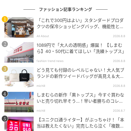
ファッション記事ランキング
「これで300円はよい」スタンダードプロダ
クツの保冷ショッピングバッグ、機能性とデ
ザインでネット大絶賛
All About
2026.8.8
1089円で「大人の透明感」爆誕！ 【しまむ
ら】40・50代に着てほしい「洗練トップス」
fashion trend news
2026.8.8
どう見ても付録のレベルじゃない！大人気ブ
ランドの新作ツイードバッグが高見え＆大容
量♡
michill
2026.8.8
しまむらの新作「黒トップス」今すぐ買わな
いと売り切れ早そう…！早い者勝ちのコレ買
いリスト
michill
2026.8.7
【ユニクロ通ライター】がぶっちゃけ！「本
出典：ユニクロ
当は教えたくない」完売したら泣く「複数買