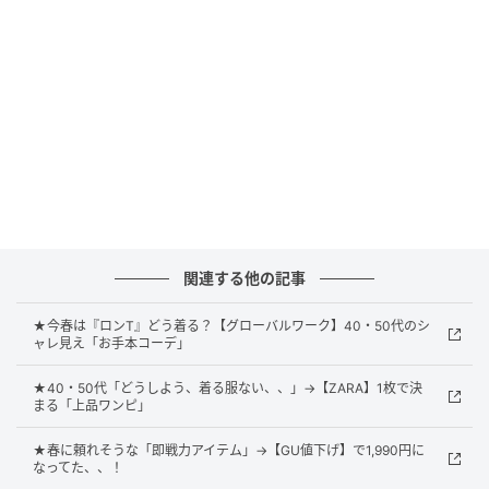
バ付きのフード」（公式サイトより）があることで、
効率的に紫外線対策できそう。小雨程度なら弾く撥水
加工が施されているのも嬉しいポイントです。
オンもオフも頼りになるシンプルカーデ
関連する他の記事
★今春は『ロンT』どう着る？【グローバルワーク】40・50代のシ
ャレ見え「お手本コーデ」
★40・50代「どうしよう、着る服ない、、」→【ZARA】1枚で決
まる「上品ワンピ」
★春に頼れそうな「即戦力アイテム」→【GU値下げ】で1,990円に
なってた、、！