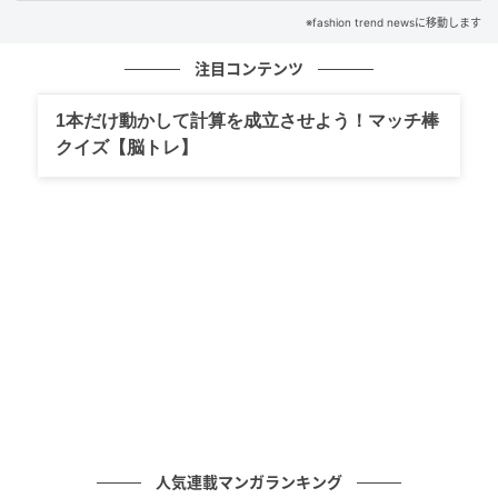
※fashion trend newsに移動します
注目コンテンツ
1本だけ動かして計算を成立させよう！マッチ棒
クイズ【脳トレ】
出典：ユニクロ
【ユニクロ】「UVカットクルーネックカーディガン」
¥2,990（税込）
オンオフ問わず、幅広いシーンで使えるクルーネック
人気連載マンガランキング