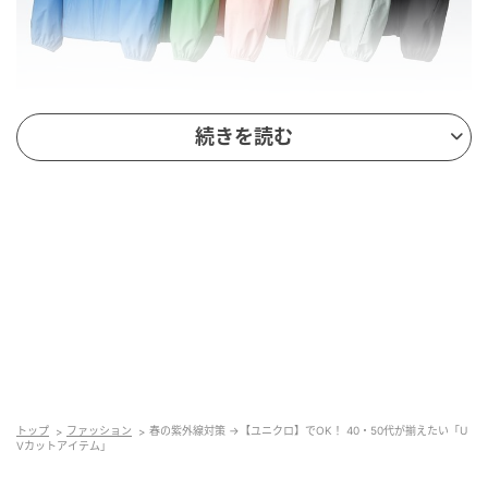
続きを読む
出典：ユニクロ
【ユニクロ】「ポケッタブルUVカットパー
カ/NANODESIGN」¥3,990（税込）
普段使いしやすいデザインの、UVカット機能付きパー
カ。軽量でさらっと羽織れるので、ちょっとしたお出
トップ
ファッション
春の紫外線対策 →【ユニクロ】でOK！ 40・50代が揃えたい「U
かけはもちろん、ランニングなど体を動かすときにも
Vカットアイテム」
活躍してくれます。「顔まわりもカバーできる、前ツ