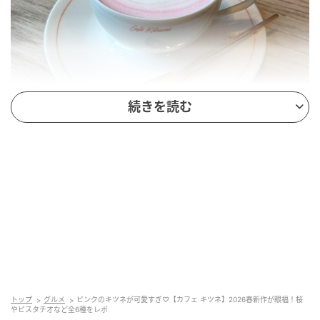
続きを読む
SWEETWEB.JP
イートイン / テイクアウト ￥950（HOT）
最初にピックアップしたいのが、ピンクのキツネがキ
ュートな春らしい一杯（まるでハートの中にキツネが
存在しているみたい♡）。桜らしい甘く華やかな香
り・ほのかな酸味を、緑茶と桜の葉の爽やかさで引き
立てている模様。なめらかでクリーミーな口あたり
トップ
グルメ
ピンクのキツネが可愛すぎ♡【カフェ キツネ】2026春新作が眼福！桜
やピスタチオなど全6種をレポ
に、ほっこり癒やされちゃいます♡ 一口飲むごとに優