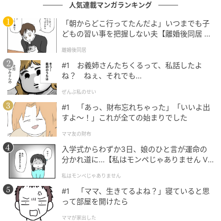
人気連載マンガランキング
「朝からどこ行ってたんだよ」いつまでも子
③【ストロベリーミルク】は華やかな甘酸っ
どもの習い事を把握しない夫【離婚後同居 Vo
ぱさがたまらない！
l.1】
離婚後同居
#1 お義姉さんたちくるって、私話したよ
ね？ ねぇ、それでも…
ぜんぶ私のせい
#1 「あっ、財布忘れちゃった」「いいよ出
すよ〜！」これが全ての始まりでした
ママ友の財布
入学式からわずか3日、娘のひと言が運命の
分かれ道に…【私はモンペじゃありません Vo
l.1】
私はモンペじゃありません
#1 「ママ、生きてるよね？」寝ていると思
って部屋を開けたら
ママが家出した