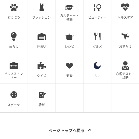
カルチャー・
どうぶつ
ファッション
ビューティー
ヘルスケア
教養
SWEETWEB.JP
青山・福岡限定：イートイン / テイクアウト ￥950
暮らし
住まい
レシピ
グルメ
おでかけ
桜のシロップ漬けと桜リキュールを加えたシャンティ
ークリームを使ったショートケーキ。中には薄く切っ
たいちごがたっぷり挟まっています。桜×いちごの贅沢
ビジネス・マ
心理テスト・
クイズ
恋愛
占い
な組み合わせによって、お口がとっても幸せなこと
ネー
診断
に……♡ 繊細な口当たりも相まって、ご褒美感が加速す
るよう。ふんわりと感じられる上品でやさしい桜の香
りが、心地よい余韻を与えてくれる一品です。
スポーツ
診断
②【桜ピスタチオタルト】の濃厚さ×塩味の
バランスは感動級…♡
ページトップへ戻る