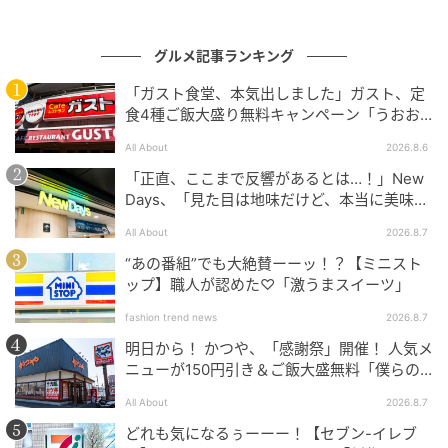
グルメ記事ランキング
「ガスト食堂、本気出しました」ガスト、定
SWEETWEB.JP
食4種ご飯大盛り無料キャンペーン「うおお
おおおうまそう」
イートイン / テイクアウト ￥950（COLD）
All About
2026.8.6
「正直、ここまで反響があるとは…！」New
こちらは、毎年大人気を博するいちごのフローズンド
Days、「見た目は地味だけど、本当に美味し
リンク。鮮やかなラズベリーソースが加えられてお
い」話題の弁当が再登場
All About
2026.8.7
り、見た目も華やかな一杯になっています。ギュッと
“あの番組”でも大絶賛ーーッ！？【ミニスト
濃厚ないちごの甘酸っぱさをめいっぱい楽しんで。目
ップ】職人が認めた♡「激うまスイーツ」
が覚めるようなフレッシュさは、これからの暖かい季
節にもピッタリでしょう。※ドリンク類は岡山店を除
fashion trend news
2026.8.7
く全店で販売。
明日から！ かつや、「感謝祭」開催！ 人気メ
ニューが150円引き＆ご飯大盛無料「僕らの
望んだ感謝祭だ」
All About
2026.8.7
スイーツ3種をチェック！
どれも気になるぅーーー！【セブン-イレブ