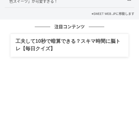
色スイーツ」が可愛すぎる！
※SWEET WEB.JPに移動します
注目コンテンツ
SWEETWEB.JP
工夫して10秒で暗算できる？スキマ時間に脳ト
レ【毎日クイズ】
イートイン / テイクアウト ￥950（HOT）
桜と緑茶、そして桜の葉を合わせたクリーミーな桜ラ
テがベース。そこに 渋みが少なく、まろやかな抹茶を
プラスしました。桜の華やか＆繊細な香りを包み込む
かのような、抹茶のコク深さがやみつきに……♡ 奥行
きのある上品な味わいなので、大人でも飲みやすい仕
上がりです。甘いものが得意でない人におすすめ。
①②ともに、桜らしい風味は感じられるものの、独特
のクセは控えめな印象。桜フレーバーを普段選ばない
ような人でも、注文しやすいかも？と感じました。