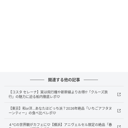
しい気持ちが広がっていくよう！
②葉桜のような見た目が風流！【桜抹茶ラ
テ】
関連する他の記事
【コスタ セレーナ】実は飛行機や新幹線よりお得!?「クルーズ旅
行」の魅力に迫る船内徹底レポ♡
【東京】和or洋…あなたはどっち派？2026年絶品「いちごアフタヌ
ーンティー」の食べ比べレポ♡
４℃の世界観がカフェに♡【横浜】アニヴェルセル限定の絶品「春