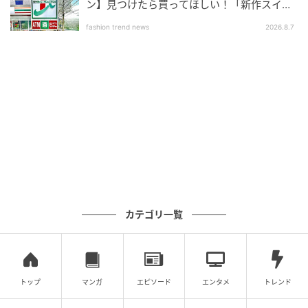
ン】見つけたら買ってほしい！「新作スイー
ツ」
①シャンティークリームのご褒美感が最高な
fashion trend news
2026.8.7
【桜ショートケーキ】
カテゴリ一覧
トップ
マンガ
エピソード
エンタメ
トレンド