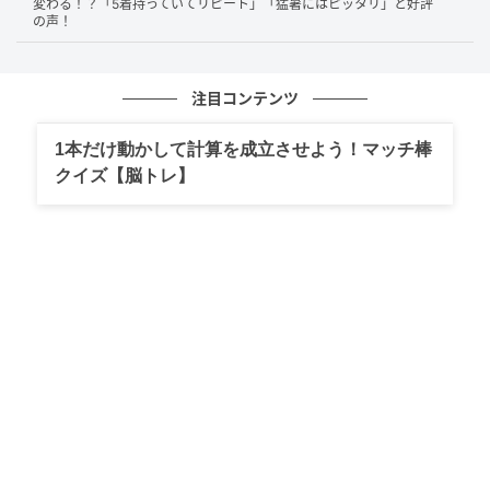
変わる！？「5着持っていてリピート」「猛暑にはピッタリ」と好評
の声！
注目コンテンツ
1本だけ動かして計算を成立させよう！マッチ棒
クイズ【脳トレ】
首元は、レイヤードしやすい広めのクルーネック。リ
ブがあしらわれており、着脱しやすいのはもちろん、
たくさん着てもよれにくいのがうれしいですよね。