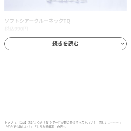
ソフトシアークルーネックTQ
税込990円
ソフトな着心地のシアーTシャツ。
続きを読む
カラーは、レッド、ライトグレー、ブラック、ピン
ク、ナチュラル、ダークブラウン、イエローの全7色展
開。今回は、ライトグレーをチョイスしました。
トップ
【GU】ほどよく透ける“シアーT”が旬の表情でマストハブ！「涼しいよ～～～」
「何色でも欲しい！」「とろみ感最高」の声も