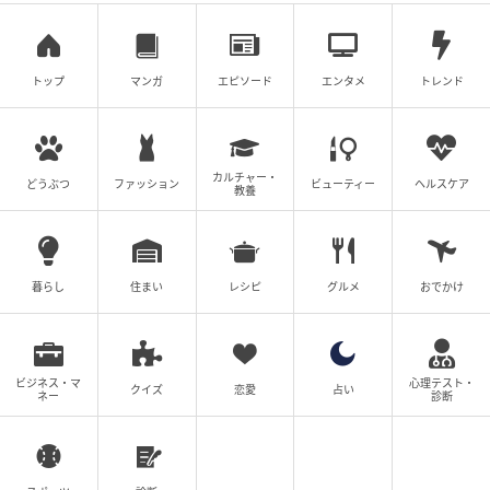
トップ
マンガ
エピソード
エンタメ
トレンド
1枚で着ると肌がうっすら見えて、フェミニンな雰囲気
カルチャー・
どうぶつ
ファッション
ビューティー
ヘルスケア
に。キャミソールやタンクトップを重ねることで、透
教養
け感を自分好みに調整できます。
薄手で体に沿うシルエットなので、ボリュームのある
暮らし
住まい
レシピ
グルメ
おでかけ
ボトムスと合わせるとバランスがよく、ワイドパンツ
やフレアスカートと組み合わせると、上半身がスッキ
リ見えてスタイルアップにつながります。細身のデニ
ビジネス・マ
心理テスト・
ムと合わせると、シアー素材のやわらかさが引き立
クイズ
恋愛
占い
ネー
診断
ち、シンプルでもこなれた印象に。