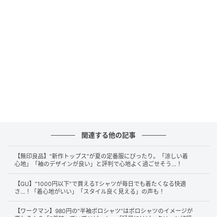
素材は、ポリエステル70%（リサイクルポリエステル
繊維を100%使用）、レーヨン30%。天然素材のような
ふくらみとやわらかさを持つ生地が使われており、着
た瞬間に軽さと心地よさが感じられます。薄手で空気
を含むような風合いがあり、ちょうどよい透け感で、
上品さを演出できます。
関連する他の記事
【無印良品】“新作トップス”が夏の定番服にぴったり。「涼しい着
心地」「袖のデザインが良い」と評判で心地よく過ごせそう…！
【GU】“1000円以下”で買えるTシャツが毎日でも着たくなる快適
さ…！「着心地がいい」「スタイル良く見える」の声も！
【ワークマン】980円の“半袖ポロシャツ”はポロシャツのイメージが