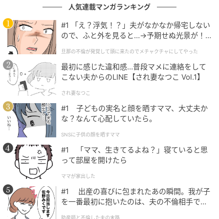
人気連載マンガランキング
#1 「え？浮気！？」夫がなかなか帰宅しない
ので、ふと外を見ると…→予期せぬ光景が！
｜旦那の不倫が発覚して頭に来たのでメチャ
旦那の不倫が発覚して頭に来たのでメチャクチャにしてやった
クチャにしてやった
袖口にもリブがあしらわれており、シルエットにアク
最初に感じた違和感…普段マメに連絡をして
セントを加えます。カジュアルになりすぎないバラン
こない夫からのLINE【され妻なつこ Vol.1】
スも秀逸。
され妻なつこ
#1 子どもの実名と顔を晒すママ、大丈夫か
な？なんて心配していたら。
透け感を自分好みに調整して楽しんで
SNSに子供の顔を晒すママ
#1 「ママ、生きてるよね？」寝ていると思
って部屋を開けたら
ママが家出した
#1 出産の喜びに包まれたあの瞬間。我が子
を一番最初に抱いたのは、夫の不倫相手でし
た。
助産師と不倫した夫の末路