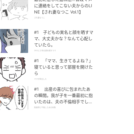
に連絡をしてこない夫からのLI
NE【され妻なつこ Vol.1】
され妻なつこ
#1 子どもの実名と顔を晒すマ
マ、大丈夫かな？なんて心配し
ていたら。
SNSに子供の顔を晒すママ
#1 「ママ、生きてるよね？」
寝ていると思って部屋を開けた
ら
ママが家出した
#1 出産の喜びに包まれたあ
の瞬間。我が子を一番最初に抱
いたのは、夫の不倫相手でし
た。
助産師と不倫した夫の末路