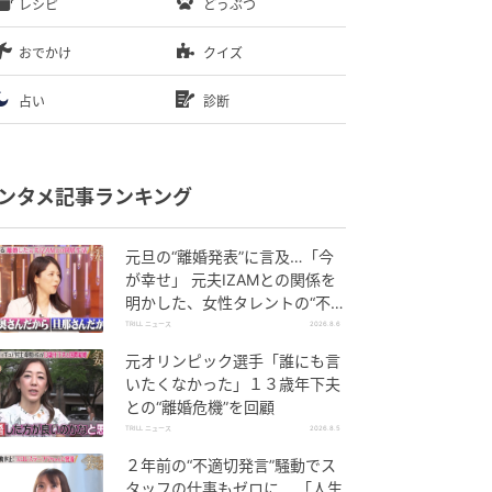
レシピ
どうぶつ
おでかけ
クイズ
占い
診断
ンタメ記事ランキング
元旦の“離婚発表”に言及…「今
が幸せ」 元夫IZAMとの関係を
明かした、女性タレントの“不思
議な生活”
TRILL ニュース
2026.8.6
元オリンピック選手「誰にも言
いたくなかった」１３歳年下夫
との“離婚危機”を回顧
TRILL ニュース
2026.8.5
２年前の“不適切発言”騒動でス
タッフの仕事もゼロに… 「人生