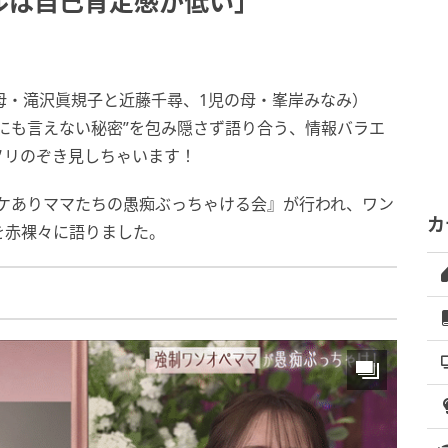
ルは自己肯定感が低い」
母・滝沢眞規子と近藤千尋、1児の母・峯岸みなみ）
にも言えない秘密”を包み隠さず語り合う、情報バラエ
ソリのぞき見しちゃいます！
『ワケありママたちの愚痴ぶっちゃける会』が行われ、ワン
カ
を赤裸々に語りました。