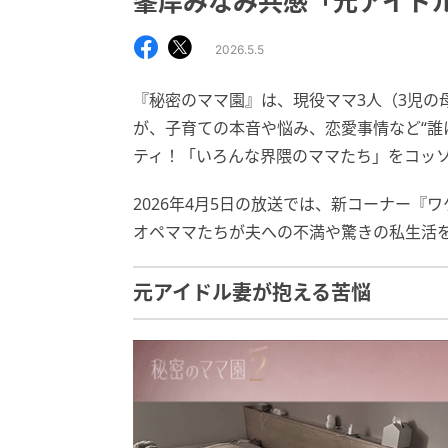
峯岸みなみ共感「元アイド
2026.5.5
『秘密のママ園』は、現役ママ3人（3児の
が、子育ての本音や悩み、恋愛事情など“誰
ティ！「いろんな界隈のママたち」をコッ
2026年4月5日の放送では、新コーナー
オペママたちが夫への不満や驚きの私生活
元アイドル妻が抱える苦悩