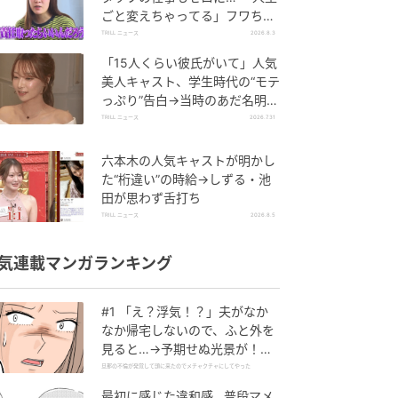
ごと変えちゃってる」フワちゃ
んが語る新たな決意とは
TRILL ニュース
2026.8.3
「15人くらい彼氏がいて」人気
美人キャスト、学生時代の“モテ
っぷり”告白→当時のあだ名明か
し「モテてるわ」の声
TRILL ニュース
2026.7.31
六本木の人気キャストが明かし
た“桁違い”の時給→しずる・池
田が思わず舌打ち
TRILL ニュース
2026.8.5
気連載マンガランキング
#1 「え？浮気！？」夫がなか
なか帰宅しないので、ふと外を
見ると…→予期せぬ光景が！｜
旦那の不倫が発覚して頭に来た
旦那の不倫が発覚して頭に来たのでメチャクチャにしてやった
のでメチャクチャにしてやった
最初に感じた違和感…普段マメ