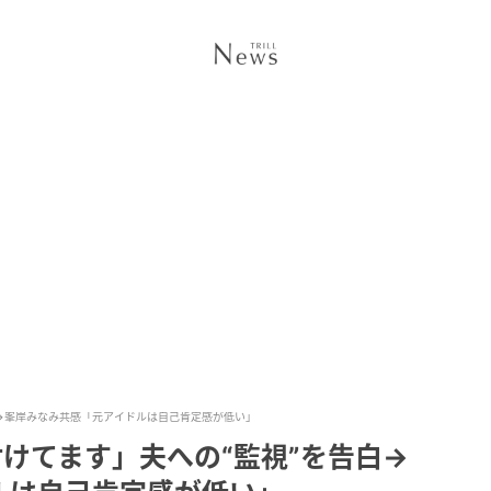
白→峯岸みなみ共感「元アイドルは自己肯定感が低い」
付けてます」夫への“監視”を告白→