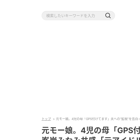
トップ
元モー娘。4児の母「GPS付けてます」夫への“監視”を告
元モー娘。4児の母「GPS