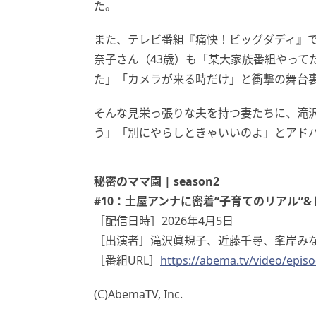
た。
また、テレビ番組『痛快！ビッグダディ』
奈子さん（43歳）も「某大家族番組やって
た」「カメラが来る時だけ」と衝撃の舞台
そんな見栄っ張りな夫を持つ妻たちに、滝
う」「別にやらしときゃいいのよ」とアド
秘密のママ園 | season2
#10：土屋アンナに密着“子育てのリアル”
［配信日時］2026年4月5日
［出演者］滝沢眞規子、近藤千尋、峯岸みな
［番組URL］
https://abema.tv/video/epis
(C)AbemaTV, Inc.