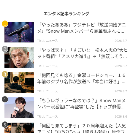
エンタメ記事ランキング
「やったあああ」フジテレビ『放送開始アニ
メ』“Snow Manメンバー”ら豪華顔ぶれに
「倒れそう」SNS大揺れ
TRILL ニュース
2026.8.7
「やっぱ天才」「すごいな」松本人志の“大ヒ
ット番組”『アメリカ進出』→「無双しそう」
視聴者反響続々
TRILL ニュース
2026.8.7
「何回見ても唸る」金曜ロードショー、１６
年前のジブリ名作が放送へ「本当に好き」フ
ァンしみじみ
TRILL ニュース
2026.8.7
「もうレギュラーなのでは？」Snow Manメ
ンバー冠番組に“再登場”した【トップ俳優】
友情出演に視聴者驚き
TRILL ニュース
2026.8.6
「何回も見てしまう」２０周年迎えた【人気
アニメ】“再放送”へ→「続きも頼む」原作フ