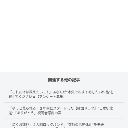
ます。
これまで培ってきた経験を糧に今後はよりフットワー
ク軽く、多彩な表情を見せてくれるかもしれません。
変化を恐れず挑戦し続ける彼に、多くの期待が寄せら
れています。
「全力で応援します」退所発表に温かいエー
ルが続々
関連する他の記事
突然の報告に驚きつつも、SNS上は温かいメッセージ
「これだけは教えたい…！」あなたが“本気でおすすめしたい作品”を
で埋め尽くされています。
教えてください🔥【アンケート募集】
「新たなる旅立ちだね」と門出を祝う声や、「これか
「やっと見られる」２年前にスタートした【韓国ドラマ】“日本初放
送”「ありがとう」視聴者感謝の声
らも超楽しみ」と今後の活動にワクワクするファンが
続出。「フリーになるの？」と驚きつつも、「さらに
「深くお詫び」４人組ロックバンド、“突然の活動休止”を発表