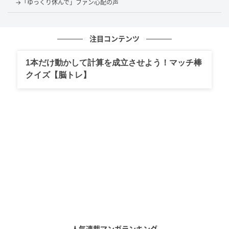
→「ゆっくり休んで」ファン心配の声
飛躍しそう」とポジティブな変化を確信しているよう
です。
注目コンテンツ
「ずっと応援しています」という熱い想いに加え、
「無理しないでくださいね」といった体調を気遣う優
1本だけ動かして計算を成立させよう！マッチ棒
しさも。「ファイト！」という短い言葉に「期待して
クイズ【脳トレ】
る」という強い信頼が込められており、多くのファン
が全力で背中を押しています。
感謝を胸に次のステップへ！
10年という大きな節目を迎え、感謝とともに新しい道
を歩み始めた三嶋さん。事務所を離れても、その真摯
な姿勢と確かな演技力は変わりません！
まずは現在出演中の『仮面ライダーゼッツ』での熱演
人気連載マンガランキング