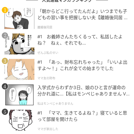
を最後まで全力で目に焼き付けたいですね。
「朝からどこ行ってたんだよ」いつまでも子
一旦はフリーとしての活動になりますが、SNSでの発
どもの習い事を把握しない夫【離婚後同居 Vo
l.1】
信やこれからの出演情報など、彼の「第二章」から目
離婚後同居
が離せません。新天地でさらに輝く姿を、みんなでワ
#1 お義姉さんたちくるって、私話したよ
クワクしながら追いかけていきましょう。
ね？ ねぇ、それでも…
ぜんぶ私のせい
※記事は執筆時点の情報です
#1 「あっ、財布忘れちゃった」「いいよ出
すよ〜！」これが全ての始まりでした
次の記事
ママ友の財布
#1 子どもの実名と顔を晒すママ、大丈夫か
入学式からわずか3日、娘のひと言が運命の
分かれ道に…【私はモンペじゃありません Vo
な？なんて心配していたら。
l.1】
私はモンペじゃありません
#1 「ママ、生きてるよね？」寝ていると思
の記事をもっとみる
って部屋を開けたら
ママが家出した