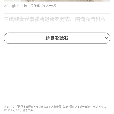
※Google Geminiにて作成（イメージ）
三嶋健太が事務所退所を発表、円満な門出へ
俳優の三嶋健太さんが、10年間所属した事務所・
続きを読む
ABPinc.を2026年3月31日（火）をもって円満に退所し
たことを報告しました。
体制変更に伴う決断だそうで、自身のSNSでは長年支
えてくれたスタッフやファンへの感謝が真っ直ぐな言
葉で綴られています。
現在は『仮面ライダーゼッツ』に富士見鉄也役で出演
中ということもあり、今後の活動が気になるところで
すが、一旦はフリーとして俳優業を続けていくとのこ
と。「目の前の作品と真摯に向き合っていく」という
トップ
「退所する運びとなりました」人気俳優（32）仮面ライダー出演中の“大きな決
断”に「え！？」驚きの声
力強い決意に、これからの活躍がさらに楽しみになり