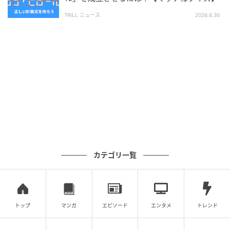
次の記事
TRILL ニュース
2026.6.30
【脳トレ】マッチ棒1本を動かして「46−18=8
4」を成立させるには？【マッチ棒クイズ】
の記事をもっとみる
カテゴリ一覧
トップ
マンガ
エピソード
エンタメ
トレンド