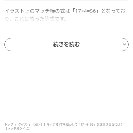
イラスト上のマッチ棒の式は「17×4=56」となってお
り、これは誤った等式です。
マッチ棒をどのように動かせば正しい等式に修正できるか考え
続きを読む
てください。
ヒント
以下の2つのヒントを参考にしてくださいね。
≠は使用しない
「17」から1本動かす
トップ
クイズ
【脳トレ】マッチ棒1本を動かして「17×4=56」を成立させるには？
【マッチ棒クイズ】