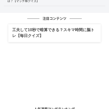
ースに横に置くことで「4」とします。
は？【マッチ棒クイズ】
すると…
注目コンテンツ
工夫して10秒で暗算できる？スキマ時間に脳ト
レ【毎日クイズ】
「17×4=56」だった計算式が「14×4=56」となる等式
が完成しました。
今回は、左辺にある「17」の「7」から横のマッチ棒
を1本動かして、「4」にすることで正解となります。
人気連載マンガランキング