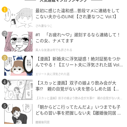
最初に感じた違和感…普段マメに連絡をして
こない夫からのLINE【され妻なつこ Vol.1】
まとめ
され妻なつこ
#1 「お疲れ〜♡」遅刻するなら連絡して！
今回の問題は楽しめたでしょうか？
この女、ナメてます
マッチ棒クイズは、シンプルですが頭の体操となり柔
美人な友達は何でも許される
軟な思考を養うために役立ちます。
【漫画】新婚夫に浮気疑惑！絶対証拠をつか
んでやる！【エリート夫に浮気された話 Vol.
一人でも十分楽しめますが、大人数で遊んでみると何
1】
エリート夫に浮気された話
倍も楽しめますよ。
【スカッと漫画】双子の娘より飲み会が大
事!? 親の自覚がない夫を懲らしめた話【第1
話】
※ご紹介した方法の他に、複数解が存在する場合があ
【スカッと漫画】双子の娘より飲み会が大事!? 親の自覚がない夫を
懲らしめた話
ります。
「朝からどこ行ってたんだよ」いつまでも子
どもの習い事を把握しない夫【離婚後同居 Vo
l.1】
離婚後同居
問題制作：株式会社 キュービック（
HP
）