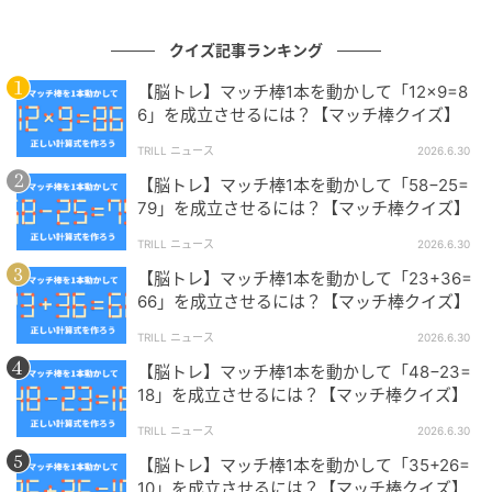
クイズ記事ランキング
【脳トレ】マッチ棒1本を動かして「12×9=8
6」を成立させるには？【マッチ棒クイズ】
TRILL ニュース
2026.6.30
株式会社キュービックは、さまざまな場面でご利用い
【脳トレ】マッチ棒1本を動かして「58−25=
ただけるクイズ問題のご提供、クイズイベントの構築
79」を成立させるには？【マッチ棒クイズ】
を主な業務とする日本初の「クイズの総合商社」で
TRILL ニュース
2026.6.30
す。クイズに関することなら何でもお気軽にご相談く
【脳トレ】マッチ棒1本を動かして「23+36=
ださい。
66」を成立させるには？【マッチ棒クイズ】
TRILL ニュース
2026.6.30
スピード勝負！他の問題にも挑戦しよう！
【脳トレ】マッチ棒1本を動かして「48−23=
18」を成立させるには？【マッチ棒クイズ】
【脳トレ】初級編『マッチ棒クイズ』問題まとめ→あ
【脳トレ】初級編『マッチ棒クイズ』問題まとめ
TRILL ニュース
2026.6.30
なたはすぐにひらめけるかな？
→あなたはすぐにひらめけるかな？
【脳トレ】マッチ棒1本を動かして「35+26=
10」を成立させるには？【マッチ棒クイズ】