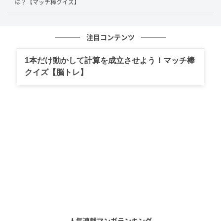
そして、マッチ棒を左に移動させて、左辺にある
は？【マッチ棒クイズ】
「35」の「5」へ空いているスペースに縦に置くことで
「6」とします。
注目コンテンツ
すると…
1本だけ動かして計算を成立させよう！マッチ棒
クイズ【脳トレ】
「35+17=59」だった計算式が「36+17=53」となる等
式が完成しました。
人気連載マンガランキング