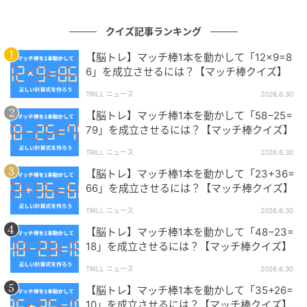
ります。
クイズ記事ランキング
問題制作：株式会社 キュービック（
HP
）
【脳トレ】マッチ棒1本を動かして「12×9=8
6」を成立させるには？【マッチ棒クイズ】
TRILL ニュース
2026.6.30
【脳トレ】マッチ棒1本を動かして「58−25=
79」を成立させるには？【マッチ棒クイズ】
TRILL ニュース
2026.6.30
株式会社キュービックは、 さまざまな場面でご利用い
【脳トレ】マッチ棒1本を動かして「23+36=
ただけるクイズ問題のご提供、クイズイベントの構築
66」を成立させるには？【マッチ棒クイズ】
を主な業務とする日本初の「クイズの総合商社」で
す。クイズに関することなら何でもお気軽にご相談く
TRILL ニュース
2026.6.30
ださい。
【脳トレ】マッチ棒1本を動かして「48−23=
18」を成立させるには？【マッチ棒クイズ】
次の記事
TRILL ニュース
2026.6.30
【略語クイズ】「キザ」って何の略？昔から
【脳トレ】マッチ棒1本を動かして「35+26=
10」を成立させるには？【マッチ棒クイズ】
使うぶん由来が見えにくい