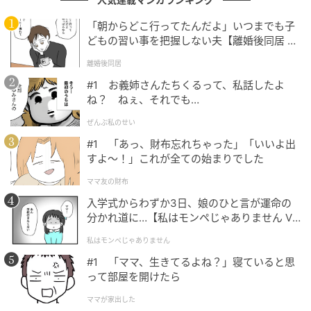
今回は、右辺にある「59」の「9」から縦のマッチ棒
「朝からどこ行ってたんだよ」いつまでも子
を1本動かして、「35」を「36」にすることで正解と
どもの習い事を把握しない夫【離婚後同居 Vo
なります。
l.1】
離婚後同居
#1 お義姉さんたちくるって、私話したよ
ね？ ねぇ、それでも…
まとめ
ぜんぶ私のせい
#1 「あっ、財布忘れちゃった」「いいよ出
今回の問題は楽しめたでしょうか？
すよ〜！」これが全ての始まりでした
マッチ棒クイズは、シンプルですが頭の体操となり柔
ママ友の財布
軟な思考を養うために役立ちます。
入学式からわずか3日、娘のひと言が運命の
分かれ道に…【私はモンペじゃありません Vo
一人でも十分楽しめますが、大人数で遊んでみると何
l.1】
私はモンペじゃありません
倍も楽しめますよ。
#1 「ママ、生きてるよね？」寝ていると思
って部屋を開けたら
※ご紹介した方法の他に、複数解が存在する場合があ
ママが家出した