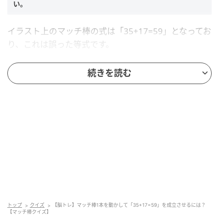
い。
イラスト上のマッチ棒の式は「35+17=59」となってお
り、これは誤った等式です。
続きを読む
マッチ棒をどのように動かせば正しい等式に修正できるか考え
てください。
ヒント
以下の2つのヒントを参考にしてくださいね。
≠は使用しない
右辺の数字から1本動かす
トップ
クイズ
【脳トレ】マッチ棒1本を動かして「35+17=59」を成立させるには？
【マッチ棒クイズ】