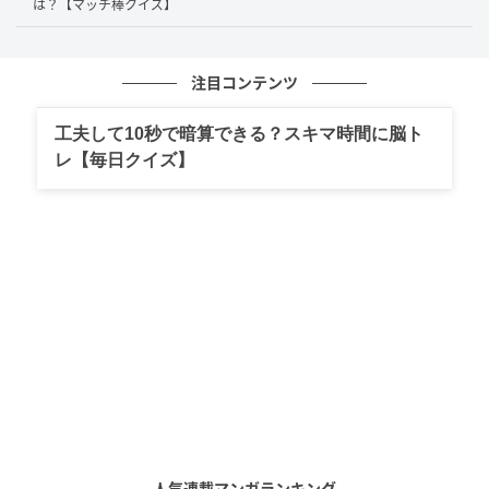
「9」とします。
は？【マッチ棒クイズ】
すると…
注目コンテンツ
工夫して10秒で暗算できる？スキマ時間に脳ト
レ【毎日クイズ】
「−19+73=52」だった計算式が「19+73=92」となる
等式が完成しました。
今回は、左辺の「19」の左にある「−（マイナス）」
のマッチ棒を1本動かして、「52」を「92」にするこ
人気連載マンガランキング