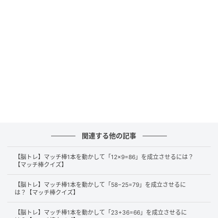
それでは、正解を解説します。
まずは、左辺の「19」の左にある「−（マイナス）」
のマッチ棒を1本外します。
関連する他の記事
【脳トレ】マッチ棒1本を動かして「12×9=86」を成立させるには？
【マッチ棒クイズ】
【脳トレ】マッチ棒1本を動かして「58−25=79」を成立させるに
は？【マッチ棒クイズ】
そして、マッチ棒を右に移動させて、右辺にある
「52」の「5」へ空いているスペースに縦に置くことで
【脳トレ】マッチ棒1本を動かして「23+36=66」を成立させるに