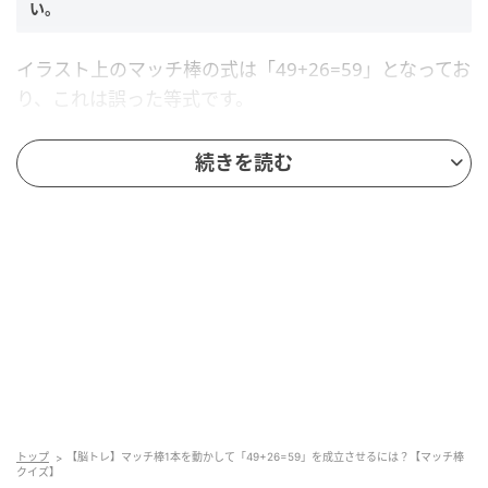
い。
イラスト上のマッチ棒の式は「49+26=59」となってお
り、これは誤った等式です。
続きを読む
マッチ棒をどのように動かせば正しい等式に修正できるか考え
てください。
ヒント
以下の2つのヒントを参考にしてくださいね。
≠は使用しない
「49」から1本動かす
トップ
【脳トレ】マッチ棒1本を動かして「49+26=59」を成立させるには？【マッチ棒
クイズ】