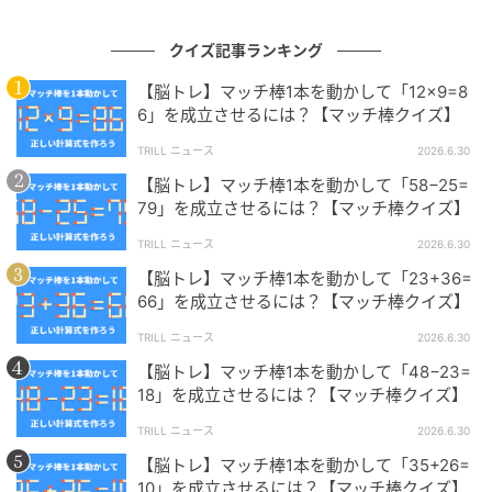
ります。
クイズ記事ランキング
問題制作：株式会社 キュービック（
HP
）
【脳トレ】マッチ棒1本を動かして「12×9=8
6」を成立させるには？【マッチ棒クイズ】
TRILL ニュース
2026.6.30
【脳トレ】マッチ棒1本を動かして「58−25=
79」を成立させるには？【マッチ棒クイズ】
TRILL ニュース
2026.6.30
株式会社キュービックは、さまざまな場面でご利用い
【脳トレ】マッチ棒1本を動かして「23+36=
ただけるクイズ問題のご提供、クイズイベントの構築
66」を成立させるには？【マッチ棒クイズ】
を主な業務とする日本初の「クイズの総合商社」で
す。クイズに関することなら何でもお気軽にご相談く
TRILL ニュース
2026.6.30
ださい。
【脳トレ】マッチ棒1本を動かして「48−23=
18」を成立させるには？【マッチ棒クイズ】
TRILL ニュース
2026.6.30
【脳トレ】初級編『マッチ棒クイズ』問題まとめ→あ
【脳トレ】初級編『マッチ棒クイズ』問題まとめ
【脳トレ】マッチ棒1本を動かして「35+26=
なたはすぐにひらめけるかな？
10」を成立させるには？【マッチ棒クイズ】
→あなたはすぐにひらめけるかな？