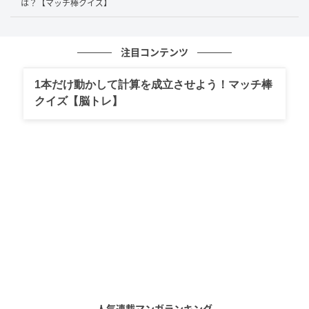
そして、マッチ棒を右に移動させて、右辺にある
は？【マッチ棒クイズ】
「59」の「5」へ空いているスペースに縦に置くことで
「6」とします。
注目コンテンツ
すると…
1本だけ動かして計算を成立させよう！マッチ棒
クイズ【脳トレ】
「49+26=59」だった計算式が「43+26=69」となる等
式が完成しました。
人気連載マンガランキング