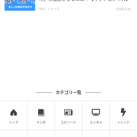
TRILL ニュース
2026.6.30
次の記事
【脳トレ】マッチ棒1本を動かして「43−10=2
6」を成立させるには？【マッチ棒クイズ】
の記事をもっとみる
カテゴリ一覧
トップ
マンガ
エピソード
エンタメ
トレンド