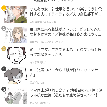
今回は、左辺にある「49」の「9」から縦のマッチ棒
またあの女…？ 仕事と言いつつ楽しそうに電
を1本動かして、「59」を「69」にすることで正解と
話する夫にイライラする／夫の女性部下が気
なります。
になる（1）【夫婦の危機 まんが】
夫の女性部下が気になる
毎日家に来る義妹がストレス…どうしてみん
な甘やかすの？／義妹が毎日我が家にやって
まとめ
くる（1）【義父母がシンドイんです！ まん
義妹が毎日我が家にやってくる
が】
#1 「ママ、生きてるよね？」寝ていると思
今回の問題は楽しめたでしょうか？
って部屋を開けたら
マッチ棒クイズは、シンプルですが頭の体操となり柔
ママが家出した
軟な思考を養うために役立ちます。
#1 送迎のバスから「娘が降りてきてませ
ん」
一人でも十分楽しめますが、大人数で遊んでみると何
娘が拐われた
倍も楽しめますよ。
ママ同士が無視し合い？ 幼稚園のバス停に漂
う不穏な空気【私たちの連絡係さん Vol.1】
※ご紹介した方法の他に、複数解が存在する場合があ
私たちの連絡係さん