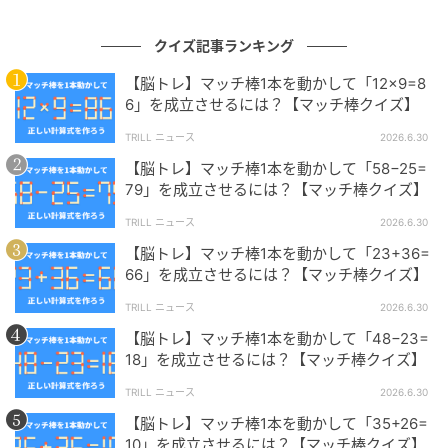
問題制作：株式会社 キュービック（
HP
）
クイズ記事ランキング
【脳トレ】マッチ棒1本を動かして「12×9=8
6」を成立させるには？【マッチ棒クイズ】
TRILL ニュース
2026.6.30
【脳トレ】マッチ棒1本を動かして「58−25=
79」を成立させるには？【マッチ棒クイズ】
株式会社キュービックは、さまざまな場面でご利用い
TRILL ニュース
2026.6.30
ただけるクイズ問題のご提供、クイズイベントの構築
【脳トレ】マッチ棒1本を動かして「23+36=
を主な業務とする日本初の「クイズの総合商社」で
66」を成立させるには？【マッチ棒クイズ】
す。クイズに関することなら何でもお気軽にご相談く
ださい。
TRILL ニュース
2026.6.30
【脳トレ】マッチ棒1本を動かして「48−23=
18」を成立させるには？【マッチ棒クイズ】
【脳トレ】初級編『マッチ棒クイズ』問題まとめ→あ
TRILL ニュース
2026.6.30
【脳トレ】初級編『マッチ棒クイズ』問題まとめ
なたはすぐにひらめけるかな？
→あなたはすぐにひらめけるかな？
【脳トレ】マッチ棒1本を動かして「35+26=
10」を成立させるには？【マッチ棒クイズ】