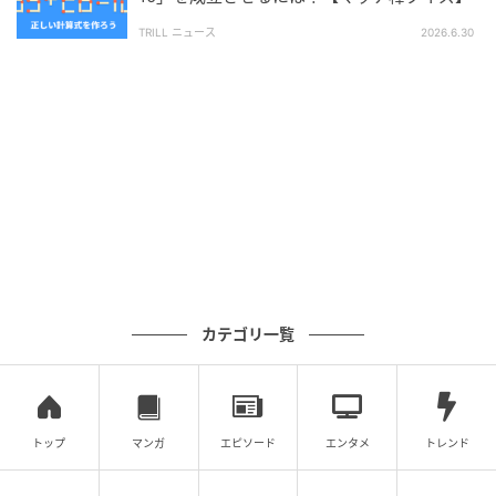
TRILL ニュース
2026.6.30
次の記事
【脳トレ】マッチ棒1本を動かして「17+43=8
6」を成立させるには？【マッチ棒クイズ】
の記事をもっとみる
カテゴリ一覧
トップ
マンガ
エピソード
エンタメ
トレンド