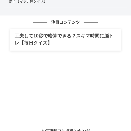
「33」の「3（一の位）」へ空いているスペースに縦に
は？【マッチ棒クイズ】
置くことで「9」とします。
注目コンテンツ
すると…
工夫して10秒で暗算できる？スキマ時間に脳ト
レ【毎日クイズ】
「29+16=33」だった計算式が「23+16=39」となる等
式が完成しました。
今回は、左辺にある「29」の「9」から縦のマッチ棒
人気連載マンガランキング