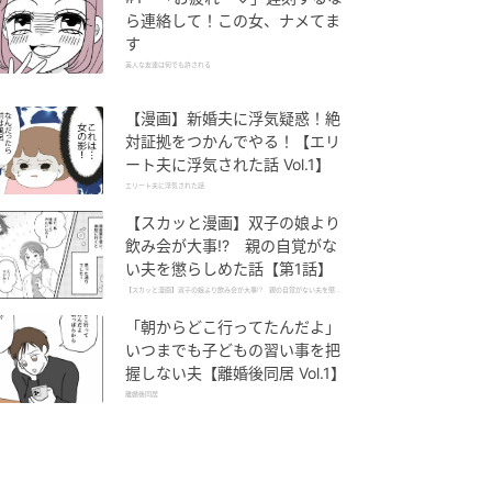
ら連絡して！この女、ナメてま
す
美人な友達は何でも許される
【漫画】新婚夫に浮気疑惑！絶
対証拠をつかんでやる！【エリ
ート夫に浮気された話 Vol.1】
エリート夫に浮気された話
【スカッと漫画】双子の娘より
飲み会が大事!? 親の自覚がな
い夫を懲らしめた話【第1話】
【スカッと漫画】双子の娘より飲み会が大事!? 親の自覚がない夫を懲ら
しめた話
「朝からどこ行ってたんだよ」
いつまでも子どもの習い事を把
握しない夫【離婚後同居 Vol.1】
離婚後同居