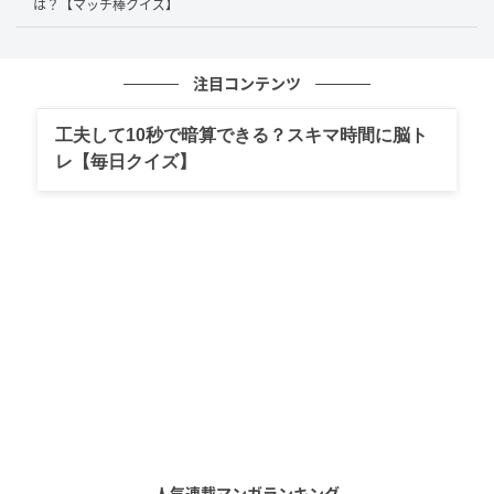
は？【マッチ棒クイズ】
「46」の「6」へ空いているスペースに縦に置くことで
「8」とします。
注目コンテンツ
すると…
工夫して10秒で暗算できる？スキマ時間に脳ト
レ【毎日クイズ】
「46−29=18」だった計算式が「48−29=19」となる等
式が完成しました。
人気連載マンガランキング