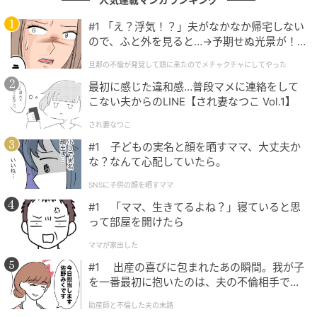
今回は、右辺にある「18」の「8」から縦のマッチ棒
を1本動かして、「46」を「48」にすることで正解と
#1 「え？浮気！？」夫がなかなか帰宅しない
ので、ふと外を見ると…→予期せぬ光景が！
なります。
｜旦那の不倫が発覚して頭に来たのでメチャ
旦那の不倫が発覚して頭に来たのでメチャクチャにしてやった
クチャにしてやった
最初に感じた違和感…普段マメに連絡をして
まとめ
こない夫からのLINE【され妻なつこ Vol.1】
され妻なつこ
今回の問題は楽しめたでしょうか？
#1 子どもの実名と顔を晒すママ、大丈夫か
な？なんて心配していたら。
マッチ棒クイズは、シンプルですが頭の体操となり柔
SNSに子供の顔を晒すママ
軟な思考を養うために役立ちます。
#1 「ママ、生きてるよね？」寝ていると思
って部屋を開けたら
一人でも十分楽しめますが、大人数で遊んでみると何
倍も楽しめますよ。
ママが家出した
#1 出産の喜びに包まれたあの瞬間。我が子
を一番最初に抱いたのは、夫の不倫相手でし
※ご紹介した方法の他に、複数解が存在する場合があ
た。
助産師と不倫した夫の末路
ります。