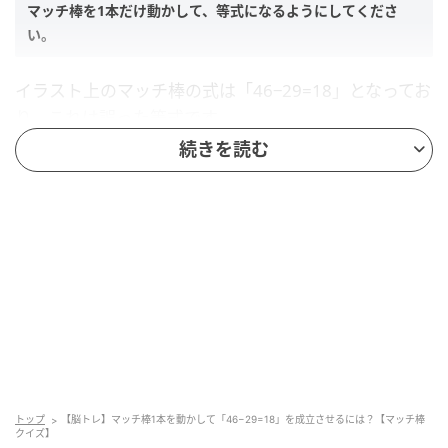
マッチ棒を1本だけ動かして、等式になるようにしてくださ
い。
イラスト上のマッチ棒の式は「46−29=18」となってお
り、これは誤った等式です。
続きを読む
マッチ棒をどのように動かせば正しい等式に修正でき
るか考えてください。
ヒント
以下の2つのヒントを参考にしてくださいね。
≠は使用しない
右辺の数字から1本動かす
トップ
【脳トレ】マッチ棒1本を動かして「46−29=18」を成立させるには？【マッチ棒
クイズ】