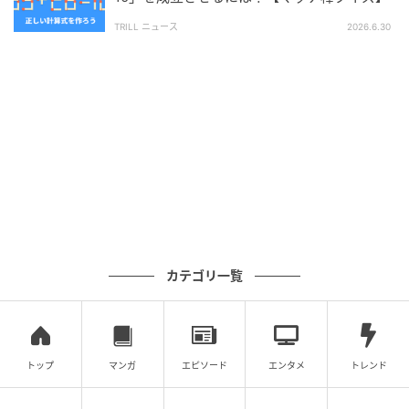
TRILL ニュース
2026.6.30
次の記事
【脳トレ】マッチ棒1本を動かして「14×8=9
4」を成立させるには？【マッチ棒クイズ】
の記事をもっとみる
カテゴリ一覧
トップ
マンガ
エピソード
エンタメ
トレンド