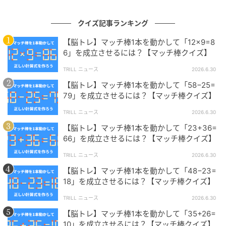
クイズ記事ランキング
問題制作：株式会社 キュービック（
HP
）
【脳トレ】マッチ棒1本を動かして「12×9=8
6」を成立させるには？【マッチ棒クイズ】
TRILL ニュース
2026.6.30
【脳トレ】マッチ棒1本を動かして「58−25=
79」を成立させるには？【マッチ棒クイズ】
株式会社キュービックは、 さまざまな場面でご利用い
TRILL ニュース
2026.6.30
ただけるクイズ問題のご提供、クイズイベントの構築
【脳トレ】マッチ棒1本を動かして「23+36=
を主な業務とする日本初の「クイズの総合商社」で
66」を成立させるには？【マッチ棒クイズ】
す。クイズに関することなら何でもお気軽にご相談く
TRILL ニュース
2026.6.30
ださい。
【脳トレ】マッチ棒1本を動かして「48−23=
18」を成立させるには？【マッチ棒クイズ】
TRILL ニュース
2026.6.30
【脳トレ】初級編『マッチ棒クイズ』問題まとめ→あ
【脳トレ】初級編『マッチ棒クイズ』問題まとめ
【脳トレ】マッチ棒1本を動かして「35+26=
なたはすぐにひらめけるかな？
→あなたはすぐにひらめけるかな？
10」を成立させるには？【マッチ棒クイズ】